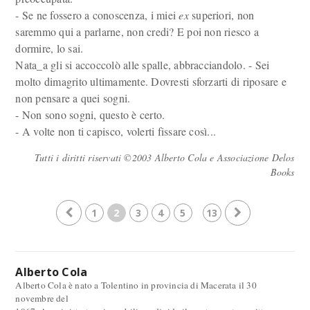
- Se ne fossero a conoscenza, i miei
ex
superiori, non
saremmo qui a parlarne, non credi? E poi non riesco a
dormire, lo sai.
Nata_a gli si accoccolò alle spalle, abbracciandolo. - Sei
molto dimagrito ultimamente. Dovresti sforzarti di riposare e
non pensare a quei sogni.
- Non sono sogni, questo è certo.
- A volte non ti capisco, volerti fissare così...
Tutti i diritti riservati ©2003 Alberto Cola e Associazione Delos
Books
1
2
3
4
5
13
Alberto Cola
Alberto Cola è nato a Tolentino in provincia di Macerata il 30
novembre del