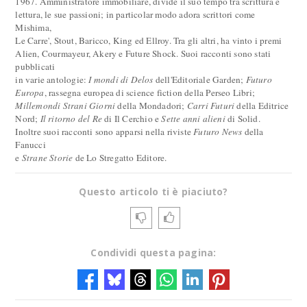
1967. Amministratore immobiliare, divide il suo tempo tra scrittura e
lettura, le sue passioni; in particolar modo adora scrittori come
Mishima,
Le Carre', Stout, Baricco, King ed Ellroy. Tra gli altri, ha vinto i premi
Alien, Courmayeur, Akery e Future Shock. Suoi racconti sono stati
pubblicati
in varie antologie:
I mondi di Delos
dell'Editoriale Garden;
Futuro
Europa
, rassegna europea di science fiction della Perseo Libri;
Millemondi Strani Giorni
della Mondadori;
Carri Futuri
della Editrice
Nord;
Il ritorno del Re
di Il Cerchio e
Sette anni alieni
di Solid.
Inoltre suoi racconti sono apparsi nella riviste
Futuro News
della
Fanucci
e
Strane Storie
de Lo Stregatto Editore.
Questo articolo ti è piaciuto?
Condividi questa pagina: