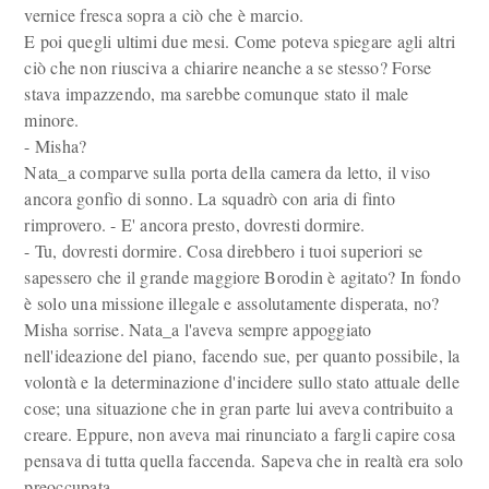
vernice fresca sopra a ciò che è marcio.
E poi quegli ultimi due mesi. Come poteva spiegare agli altri
ciò che non riusciva a chiarire neanche a se stesso? Forse
stava impazzendo, ma sarebbe comunque stato il male
minore.
- Misha?
Nata_a comparve sulla porta della camera da letto, il viso
ancora gonfio di sonno. La squadrò con aria di finto
rimprovero. - E' ancora presto, dovresti dormire.
- Tu, dovresti dormire. Cosa direbbero i tuoi superiori se
sapessero che il grande maggiore Borodin è agitato? In fondo
è solo una missione illegale e assolutamente disperata, no?
Misha sorrise. Nata_a l'aveva sempre appoggiato
nell'ideazione del piano, facendo sue, per quanto possibile, la
volontà e la determinazione d'incidere sullo stato attuale delle
cose; una situazione che in gran parte lui aveva contribuito a
creare. Eppure, non aveva mai rinunciato a fargli capire cosa
pensava di tutta quella faccenda. Sapeva che in realtà era solo
preoccupata.