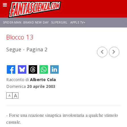
SPIDER-MAN: BRAND NEW DAY
SUPERGIRL
APPLE TV+
Blocco 13
FRANCO RICCIARDIELLO
ZENDAYA
STAR TREK
AVENGERS: DOOMSDAY
Segue - Pagina 2
NETFLIX
SADIE SINK
CELIA ROSE GOODING
Racconto di
Alberto Cola
Domenica
20 aprile 2003
A
A
- Forse una reazione sinaptica involontaria a qualche stimolo
casuale.