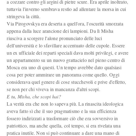
a cozzare contro gli argini di pietre scure. Era aprile inoltrato,
tuttavia l'inverno sembrava restìo ad allentare la morsa in cui
stringeva la città.
Via Pirogovskya era deserta a quell'ora, l'oscurità smorzata
appena dalla luce arancione dei lampioni. Da lì Misha
riusciva a scorgere l'alone pronunciato delle luci
dell'università e lo sfavillare accentuato delle cupole. Essere
un ex ufficiale dei reparti speciali dava molti privilegi, e avere
un appartamento su un nuovo grattacielo nel pieno centro di
Mosca era uno di questi. Un tempo avrebbe dato qualsiasi
cosa per poter ammirare un panorama come quello. Oggi
considerava quel genere di cose stucchevoli e prive d'effetto,
se non per chi viveva in mancanza d'altri scopi.
E tu, Misha, che scopi hai?
La verità era che non lo sapeva più. La rinascita ideologica
aveva fatto sì che il suo pragmatismo e la sua efficienza
fossero indirizzati a trasformare ciò che era sovversivo in
patriottico, ma anche quella, col tempo, si era rivelata una
pratica inutile. Non si può continuare a dare una mano di