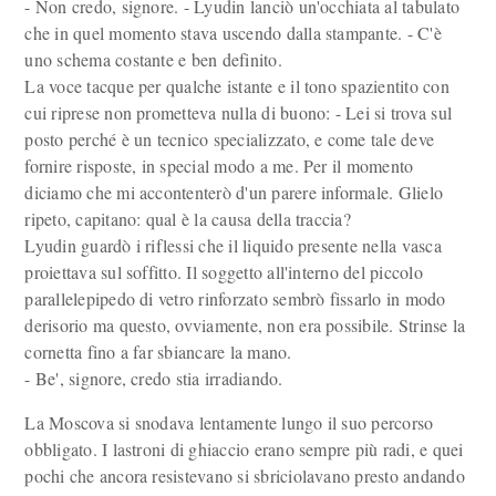
- Non credo, signore. - Lyudin lanciò un'occhiata al tabulato
che in quel momento stava uscendo dalla stampante. - C'è
uno schema costante e ben definito.
La voce tacque per qualche istante e il tono spazientito con
cui riprese non prometteva nulla di buono: - Lei si trova sul
posto perché è un tecnico specializzato, e come tale deve
fornire risposte, in special modo a me. Per il momento
diciamo che mi accontenterò d'un parere informale. Glielo
ripeto, capitano: qual è la causa della traccia?
Lyudin guardò i riflessi che il liquido presente nella vasca
proiettava sul soffitto. Il soggetto all'interno del piccolo
parallelepipedo di vetro rinforzato sembrò fissarlo in modo
derisorio ma questo, ovviamente, non era possibile. Strinse la
cornetta fino a far sbiancare la mano.
- Be', signore, credo stia irradiando.
La Moscova si snodava lentamente lungo il suo percorso
obbligato. I lastroni di ghiaccio erano sempre più radi, e quei
pochi che ancora resistevano si sbriciolavano presto andando