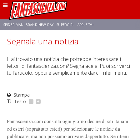
SPIDER-MAN: BRAND NEW DAY
SUPERGIRL
APPLE TV+
Segnala una notizia
FRANCO RICCIARDIELLO
ZENDAYA
AVENGERS: DOOMSDAY
STAR TREK
Hai trovato una notizia che potrebbe interessare i
lettori di fantascienza.com? Segnalacela! Puoi scriverci
NETFLIX
SADIE SINK
STAR TREK: STRANGE NEW WORLDS
tu l'articolo, oppure semplicemente darci i riferimenti.
Stampa
Testo
-
+
Fantascienza.com consulta ogni giorno decine di siti italiani
ed esteri (soprattutto esteri) per selezionare le notizie da
pubblicare, ma non possiamo arrivare dappertutto. Se ritieni