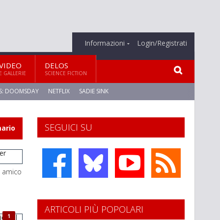
Informazioni
Login/Registrati
VIDEO
DELOS
E GALLERIE
SCIENCE FICTION
S: DOOMSDAY
NETFLIX
SADIE SINK
SEGUICI SU
mario
r amico
ARTICOLI PIÙ POPOLARI
1