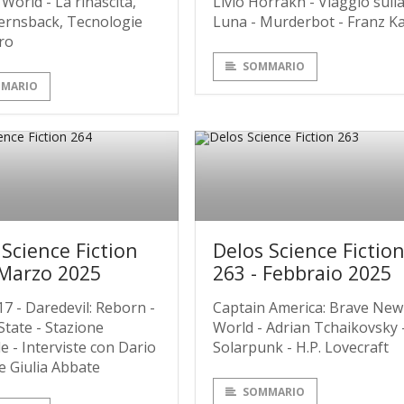
 World - La rinascita,
Livio Horrakh - Viaggio sull
rnsback, Tecnologie
Luna - Murderbot - Franz K
ro
SOMMARIO
MARIO
 Science Fiction
Delos Science Fictio
 Marzo 2025
263 - Febbraio 2025
7 - Daredevil: Reborn -
Captain America: Brave New
 State - Stazione
World - Adrian Tchaikovsky 
 - Interviste con Dario
Solarpunk - H.P. Lovecraft
e Giulia Abbate
SOMMARIO