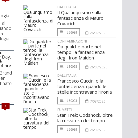
DALL'ITALIA
Il Qualunquismo sulla
fantascienza di Mauro
 al
Covacich
quando
LEGGI
za
26/07/2026
logia
CONTAMINAZIONI
Da qualche parte nel
tempo: la fantascienza
degli Iron Maiden
LEGGI
26/07/2026
 Brand
DALL'ITALIA
ter
Francesco Guccini e la
tinato
fantascienza: quando le
stelle incontravano l’ironia
LEGGI
7/08/2026
1
FUMETTI
Star Trek: Godshock, oltre
la curvatura del tempo
LEGGI
26/07/2026