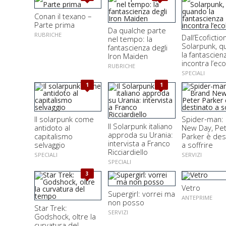
Conan il texano –
Parte prima
Da qualche parte
RUBRICHE
Dall’Ecofiction
nel tempo: la
Solarpunk, 
fantascienza degli
la fantascien
Iron Maiden
incontra l’eco
RUBRICHE
SPECIALI
1
1
Il solarpunk come
Spider-man:
Il Solarpunk italiano
antidoto al
New Day, Pe
approda su Urania:
capitalismo
Parker è des
intervista a Franco
selvaggio
a soffrire
Ricciardiello
SPECIALI
SERVIZI
SPECIALI
3
Vetro
Supergirl: vorrei ma
ANTEPRIME
non posso
Star Trek:
SERVIZI
Godshock, oltre la
curvatura del