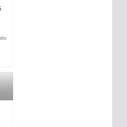
n
5
dio
n