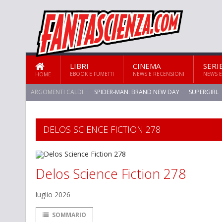
LIBRI
CINEMA
SERI
EBOOK E FUMETTI
NEWS E RECENSIONI
NEWS E
HOME
ARGOMENTI CALDI:
SPIDER-MAN: BRAND NEW DAY
SUPERGIRL
STAR TREK: STRANGE NEW WORLDS
DELOS SCIENCE FICTION 278
Delos Science Fiction 278
luglio 2026
SOMMARIO