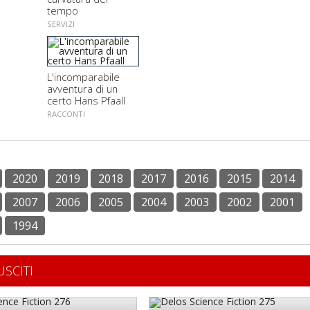
tempo
SERVIZI
L'incomparabile
avventura di un
certo Hans Pfaall
RACCONTI
2020
2019
2018
2017
2016
2015
2014
2007
2006
2005
2004
2003
2002
2001
1994
USCITI