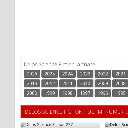
Delos Science Fiction: annate
2026
2025
2024
2023
2022
2021
2013
2012
2011
2010
2009
2008
2000
1999
1998
1997
1996
1995
DELOS SCIENCE FICTION - ULTIMI NUMERI 