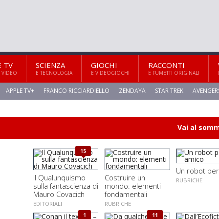
E TV
SCIENZA
GIOCHI
RACCONTI
 VIDEO
E TECNOLOGIA
E VIDEOGIOCHI
E FUMETTI ORIGINALI
APPLE TV+
FRANCO RICCIARDIELLO
ZENDAYA
STAR TREK
AVENGER
Vai al som
15
Un robot pe
Il Qualunquismo
Costruire un
RUBRICHE
sulla fantascienza di
mondo: elementi
Mauro Covacich
fondamentali
EDITORIALI
RUBRICHE
1
11