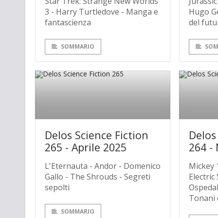
Star Trek: Strange New Worlds
Jurassic
3 - Harry Turtledove - Manga e
Hugo Ge
fantascienza
del futu
SOMMARIO
SOM
Delos Science Fiction
Delos
265 - Aprile 2025
264 -
L'Eternauta - Andor - Domenico
Mickey 1
Gallo - The Shrouds - Segreti
Electric
sepolti
Ospedale
Tonani 
SOMMARIO