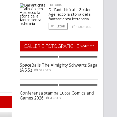
EDITORIA
Dall’antichità alla Golden
Age: ecco la storia della
fantascienza letteraria
LEGGI
16/07/2026
GALLERIE FOTOGRAFICHE
Vedi tutte
SpaceBalls The Almighty Schwartz Saga
(A.S.S.)
10 FOTO
Conferenza stampa Lucca Comics and
Games 2026
4 FOTO