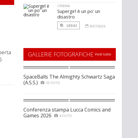
CINEMA
Supergirl è un po' un
disastro
LEGGI
8/07/2026
perta
GALLERIE FOTOGRAFICHE
Vedi tutte
).
SpaceBalls The Almighty Schwartz Saga
(A.S.S.)
10 FOTO
Conferenza stampa Lucca Comics and
Games 2026
4 FOTO