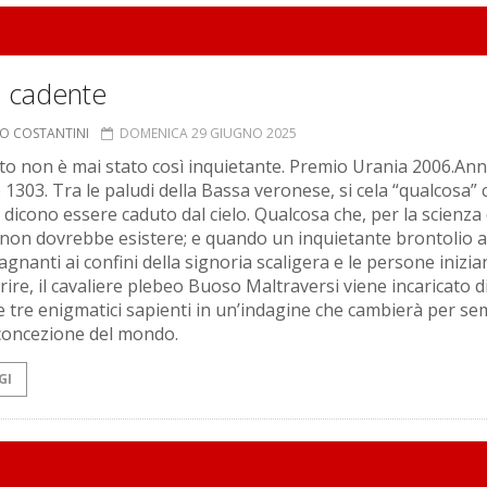
a cadente
TO COSTANTINI
DOMENICA 29 GIUGNO 2025
ato non è mai stato così inquietante. Premio Urania 2006.Ann
1303. Tra le paludi della Bassa veronese, si cela “qualcosa” c
 dicono essere caduto dal cielo. Qualcosa che, per la scienza 
non dovrebbe esistere; e quando un inquietante brontolio ag
agnanti ai confini della signoria scaligera e le persone inizia
ire, il cavaliere plebeo Buoso Maltraversi viene incaricato d
e tre enigmatici sapienti in un’indagine che cambierà per s
 concezione del mondo.
GI