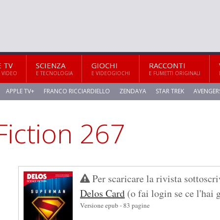
E TV
SCIENZA
GIOCHI
RACCONTI
 VIDEO
E TECNOLOGIA
E VIDEOGIOCHI
E FUMETTI ORIGINALI
APPLE TV+
FRANCO RICCIARDIELLO
ZENDAYA
STAR TREK
AVENGER
Per scaricare la rivista sottoscri
Delos Card
(o fai login se ce l'hai 
Versione epub - 83 pagine