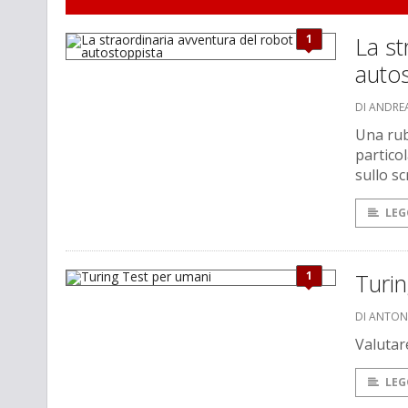
1
La st
auto
DI ANDRE
Una rub
partico
sullo sc
LEG
1
Turi
DI ANTON
Valutar
LEG