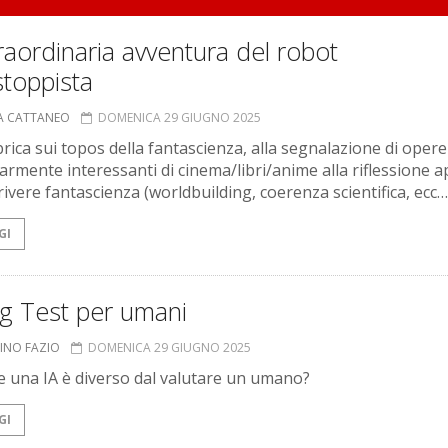
raordinaria avventura del robot
stoppista
A CATTANEO
DOMENICA 29 GIUGNO 2025
rica sui topos della fantascienza, alla segnalazione di opere
larmente interessanti di cinema/libri/anime alla riflessione a
rivere fantascienza (worldbuilding, coerenza scientifica, ecc…
GI
ng Test per umani
INO FAZIO
DOMENICA 29 GIUGNO 2025
e una IA è diverso dal valutare un umano?
GI