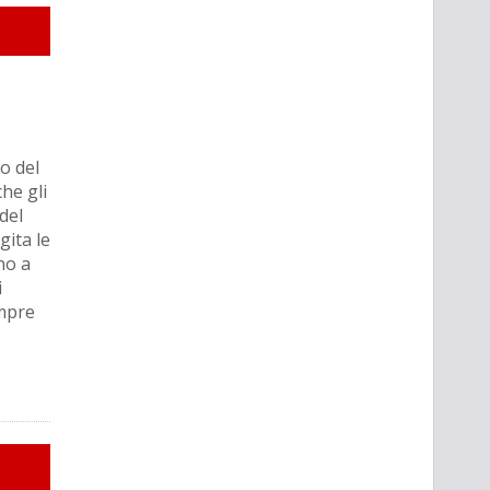
o del
he gli
del
ita le
no a
i
empre