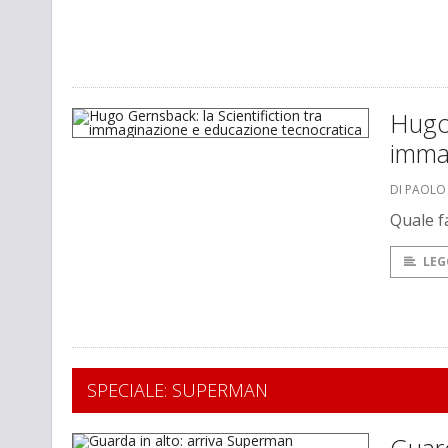
Hugo 
imma
DI PAOLO
Quale f
LEG
SPECIALE: SUPERMAN