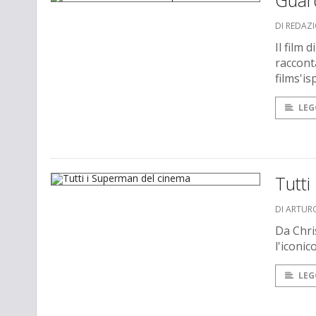
Guard
DI REDAZ
Il film
raccont
films'i
LEG
Tutti
DI ARTUR
Da Chri
l'iconi
LEG