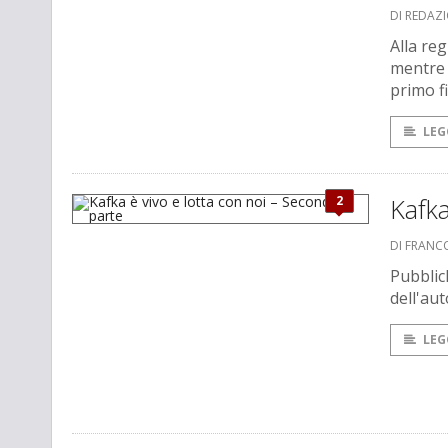
DI REDAZ
Alla re
mentre 
primo fi
LEG
2
Kafka
DI FRANCO
Pubblic
dell'au
LEG