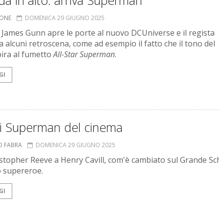
a in alto: arriva Superman
IONE
DOMENICA 29 GIUGNO 2025
 di James Gunn apre le porte al nuovo DCUniverse e il regista
a alcuni retroscena, come ad esempio il fatto che il tono del
spira al fumetto
All-Star Superman
.
GI
 i Superman del cinema
O FABRA
DOMENICA 29 GIUGNO 2025
stopher Reeve a Henry Cavill, com'è cambiato sul Grande S
co supereroe.
GI