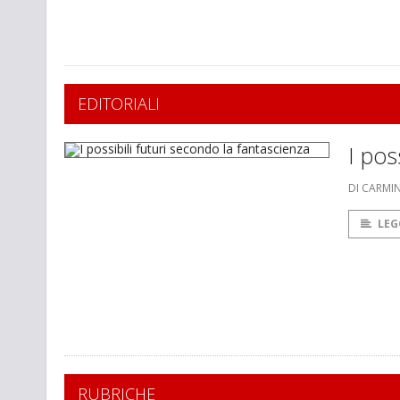
EDITORIALI
I pos
DI CARMI
LEG
RUBRICHE