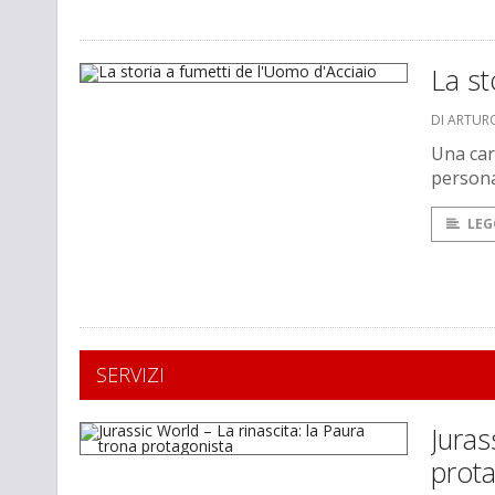
La st
DI ARTUR
Una car
personag
LEG
SERVIZI
Juras
prot