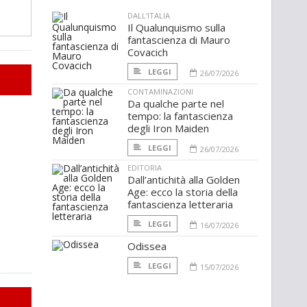
DALL'ITALIA
Il Qualunquismo sulla
fantascienza di Mauro
Covacich
LEGGI
26/07/2026
CONTAMINAZIONI
Da qualche parte nel
tempo: la fantascienza
degli Iron Maiden
LEGGI
26/07/2026
EDITORIA
Dall’antichità alla Golden
Age: ecco la storia della
fantascienza letteraria
LEGGI
16/07/2026
Odissea
LEGGI
15/07/2026