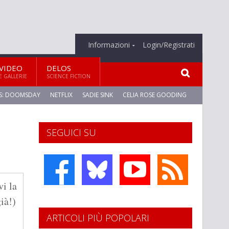
Informazioni
Login/Registrati
VIDEO
DELOS
E GALLERIE
SCIENCE FICTION
S: DOOMSDAY
NETFLIX
SADIE SINK
CELIA ROSE GOODING
SEGUICI SU
vi la
già!)
ARTICOLI PIÙ POPOLARI