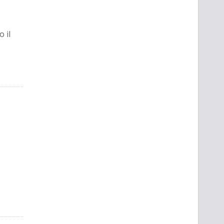
,
 il