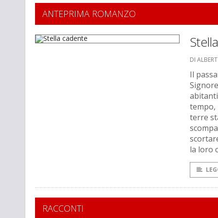
ANTEPRIMA ROMANZO
Stell
DI ALBER
Il pass
Signore 
abitanti
tempo, 
terre st
scompar
scortar
la loro
LEG
RACCONTI