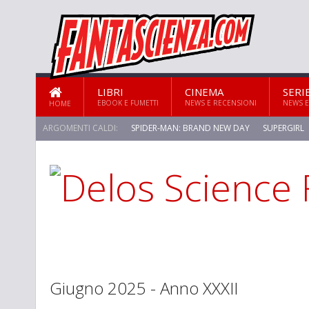
LIBRI
CINEMA
SERI
EBOOK E FUMETTI
NEWS E RECENSIONI
NEWS E
HOME
ARGOMENTI CALDI:
SPIDER-MAN: BRAND NEW DAY
SUPERGIRL
Giugno 2025 - Anno XXXII