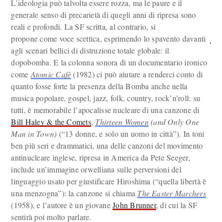
L’ideologia può talvolta essere rozza, ma le paure e il
generale senso di precarietà di quegli anni di ripresa sono
reali e profondi. La SF scritta, al contrario, si
propone come voce scettica, esprimendo lo spavento davanti
agli scenari bellici di distruzione totale globale: il
dopobomba. E la colonna sonora di un documentario ironico
come
Atomic Cafè
(1982) ci può aiutare a renderci conto di
quanto fosse forte la presenza della Bomba anche nella
musica popolare, gospel, jazz, folk, country, rock’n’roll: su
tutti, è memorabile l’apocalisse nucleare di una canzone di
Bill Haley & the Comets
,
Thirteen Women
(and Only One
Man in Town)
(“13 donne, e solo un uomo in città”). In toni
ben più seri e drammatici, una delle canzoni del movimento
antinucleare inglese, ripresa in America da Pete Seeger,
include un’immagine orwelliana sulle perversioni del
linguaggio usato per giustificare Hiroshima (“quella libertà è
una menzogna”): la canzone si chiama
The Easter Marchers
(1958), e l’autore è un giovane
John Brunner
, di cui la SF
sentirà poi molto parlare.