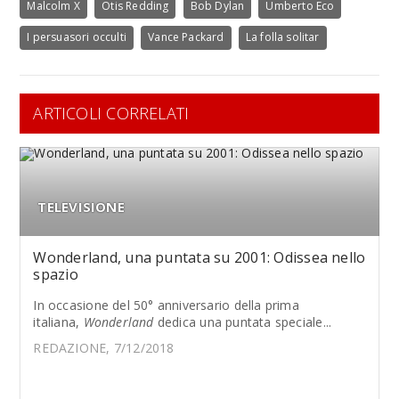
Malcolm X
Otis Redding
Bob Dylan
Umberto Eco
I persuasori occulti
Vance Packard
La folla solitar
ARTICOLI CORRELATI
TELEVISIONE
Wonderland, una puntata su 2001: Odissea nello
spazio
In occasione del 50° anniversario della prima
italiana,
Wonderland
dedica una puntata speciale...
REDAZIONE, 7/12/2018