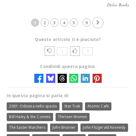
Delos Books
1
2
3
4
5
9
Questo articolo ti è piaciuto?
1
5
Condividi questa pagina:
In questa pagina si parla di:
2001: Odissea nello spazio
Star Trek
Atomic Cafè
Bill Haley & the Comets
Thirteen Women
The Easter Marchers
John Brunner
John Fitzgerald Kennedy