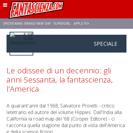
SPIDER-MAN: BRAND NEW DAY
SUPERGIRL
APPLE TV+
SPECIALE
FRANCO RICCIARDIELLO
ZENDAYA
STAR TREK
AVENGERS: DOOMSDAY
NETFLIX
SADIE SINK
STAR TREK: STRANGE NEW WORLDS
Le odissee di un decennio: gli
anni Sessanta, la fantascienza,
l’America
A quarant'anni dal 1968, Salvatore Proietti - critico
letetrario ed autore del volume Hippies. Dall'India alla
California la road map del '68 (Cooper Editore) - ci
racconta quella stagione dal punto di vista dell'America
e della science fiction.