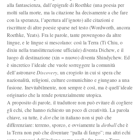
alla fantascienza, dall’epigrafe di Roethke (una poesia per
molti sulla morte, ma la citazione ha decisamente a che fare
con la speranza, l’apertura all’ignoto) alle citazioni e
riscritture di altre poesie sparse nel testo (Wordworth, ancora
Roethke, Yeats). Fra le parole, tante provengono da altre
lingue, e le lingue si mescolano: così la Terra (Ti Chiu, o
dixiu nella translitterazione ufficiale) diventa Dichew, e il
luogo di destinazione (xin = nuovo) diventa Shindychew. Ed
è sincretico l’ideale che vuole sorreggere la comunità
dell’astronave
Discovery
, un crogiolo in cui si spera che
nazionalità, religioni, culture comunichino e giungano a una
fusione. Inevitabilmente, non sempre è così, ma è quell’ideale
originario che la rende potenzialmente utopica.
A proposito di parole, il traduttore non può evitare di cogliere
gli echi, che hanno richiesto un poco di creatività. La parola
chiave, su tutte, è
dirt
che in italiano non si può che
differenziare: terreno, sporco, e ovviamente la
dirtball
che è
la Terra non può che diventare “palla di fango”; ma altri echi
sono concessi dall’italiano come quello fra terra e Terra.