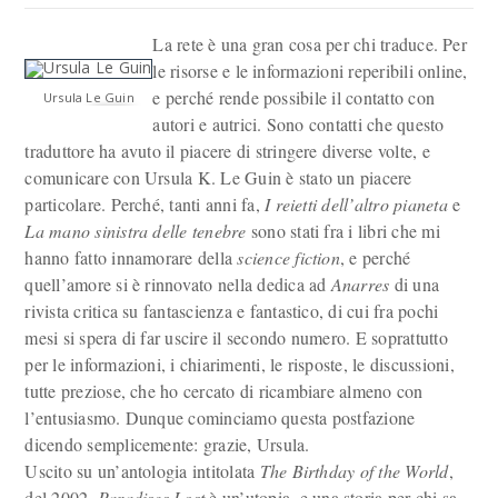
La rete è una gran cosa per chi traduce. Per
le risorse e le informazioni reperibili online,
e perché rende possibile il contatto con
Ursula Le Guin
autori e autrici. Sono contatti che questo
traduttore ha avuto il piacere di stringere diverse volte, e
comunicare con Ursula K. Le Guin è stato un piacere
particolare. Perché, tanti anni fa,
I reietti dell’altro pianeta
e
La mano sinistra delle tenebre
sono stati fra i libri che mi
hanno fatto innamorare della
science fiction
, e perché
quell’amore si è rinnovato nella dedica ad
Anarres
di una
rivista critica su fantascienza e fantastico, di cui fra pochi
mesi si spera di far uscire il secondo numero. E soprattutto
per le informazioni, i chiarimenti, le risposte, le discussioni,
tutte preziose, che ho cercato di ricambiare almeno con
l’entusiasmo. Dunque cominciamo questa postfazione
dicendo semplicemente: grazie, Ursula.
Uscito su un’antologia intitolata
The Birthday of the World
,
del 2002,
Paradises Lost
è un’utopia, e una storia per chi sa