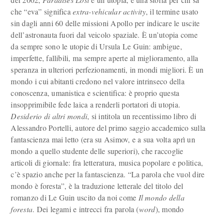
che “eva” significa
extra-vehicular activity
, il termine usato
sin dagli anni 60 delle missioni Apollo per indicare le uscite
dell’astronauta fuori dal veicolo spaziale. È un’utopia come
da sempre sono le utopie di Ursula Le Guin: ambigue,
imperfette, fallibili, ma sempre aperte al miglioramento, alla
speranza in ulteriori perfezionamenti, in mondi migliori. È un
mondo i cui abitanti credono nel valore intrinseco della
conoscenza, umanistica e scientifica: è proprio questa
insopprimibile fede laica a renderli portatori di utopia.
Desiderio di altri mondi
, si intitola un recentissimo libro di
Alessandro Portelli, autore del primo saggio accademico sulla
fantascienza mai letto (era su Asimov, e a sua volta aprì un
mondo a quello studente delle superiori), che raccoglie
articoli di giornale: fra letteratura, musica popolare e politica,
c’è spazio anche per la fantascienza. “La parola che vuol dire
mondo è foresta”, è la traduzione letterale del titolo del
romanzo di Le Guin uscito da noi come
Il mondo della
foresta
. Dei legami e intrecci fra parola (
word
), mondo