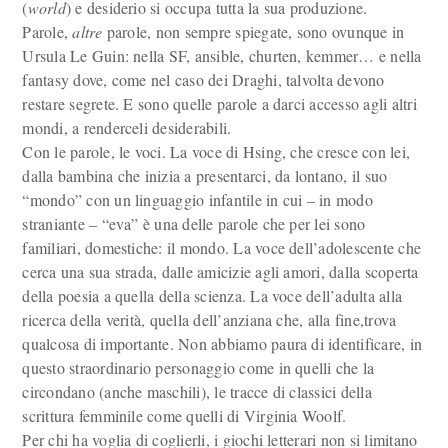
(
world
) e desiderio si occupa tutta la sua produzione.
Parole,
altre
parole, non sempre spiegate, sono ovunque in
Ursula Le Guin: nella SF, ansible, churten, kemmer… e nella
fantasy dove, come nel caso dei Draghi, talvolta devono
restare segrete. E sono quelle parole a darci accesso agli altri
mondi, a renderceli desiderabili.
Con le parole, le voci. La voce di Hsing, che cresce con lei,
dalla bambina che inizia a presentarci, da lontano, il suo
“mondo” con un linguaggio infantile in cui – in modo
straniante – “eva” è una delle parole che per lei sono
familiari, domestiche: il mondo. La voce dell’adolescente che
cerca una sua strada, dalle amicizie agli amori, dalla scoperta
della poesia a quella della scienza. La voce dell’adulta alla
ricerca della verità, quella dell’anziana che, alla fine,trova
qualcosa di importante. Non abbiamo paura di identificare, in
questo straordinario personaggio come in quelli che la
circondano (anche maschili), le tracce di classici della
scrittura femminile come quelli di Virginia Woolf.
Per chi ha voglia di coglierli, i giochi letterari non si limitano