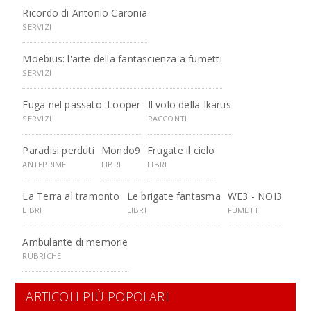
Ricordo di Antonio Caronia
SERVIZI
Moebius: l'arte della fantascienza a fumetti
SERVIZI
Fuga nel passato: Looper
Il volo della Ikarus
SERVIZI
RACCONTI
Paradisi perduti
Mondo9
Frugate il cielo
ANTEPRIME
LIBRI
LIBRI
La Terra al tramonto
Le brigate fantasma
WE3 - NOI3
LIBRI
LIBRI
FUMETTI
Ambulante di memorie
RUBRICHE
ARTICOLI PIÙ POPOLARI