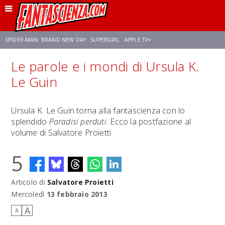
SPIDER-MAN: BRAND NEW DAY
SUPERGIRL
APPLE TV+
Le parole e i mondi di Ursula K.
FRANCO RICCIARDIELLO
ZENDAYA
STAR TREK
AVENGERS: DOOMSDAY
Le Guin
NETFLIX
SADIE SINK
STAR TREK: STRANGE NEW WORLDS
Ursula K. Le Guin torna alla fantascienza con lo
splendido
Paradisi perduti
. Ecco la postfazione al
volume di Salvatore Proietti
5
Articolo di
Salvatore Proietti
Mercoledì
13 febbraio 2013
A
A