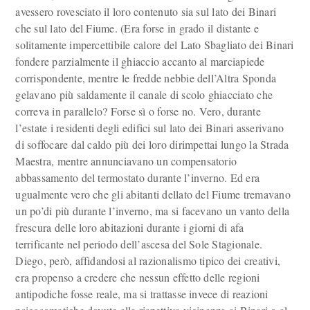
avessero rovesciato il loro contenuto sia sul lato dei Binari
che sul lato del Fiume. (Era forse in grado il distante e
solitamente impercettibile calore del Lato Sbagliato dei Binari
fondere parzialmente il ghiaccio accanto al marciapiede
corrispondente, mentre le fredde nebbie dell’Altra Sponda
gelavano più saldamente il canale di scolo ghiacciato che
correva in parallelo? Forse sì o forse no. Vero, durante
l’estate i residenti degli edifici sul lato dei Binari asserivano
di soffocare dal caldo più dei loro dirimpettai lungo la Strada
Maestra, mentre annunciavano un compensatorio
abbassamento del termostato durante l’inverno. Ed era
ugualmente vero che gli abitanti dellato del Fiume tremavano
un po’di più durante l’inverno, ma si facevano un vanto della
frescura delle loro abitazioni durante i giorni di afa
terrificante nel periodo dell’ascesa del Sole Stagionale.
Diego, però, affidandosi al razionalismo tipico dei creativi,
era propenso a credere che nessun effetto delle regioni
antipodiche fosse reale, ma si trattasse invece di reazioni