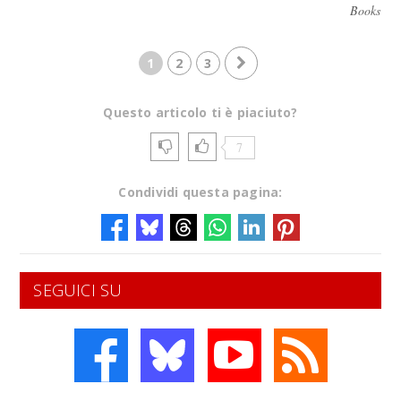
Books
1
2
3
Questo articolo ti è piaciuto?
7
Condividi questa pagina:
SEGUICI SU