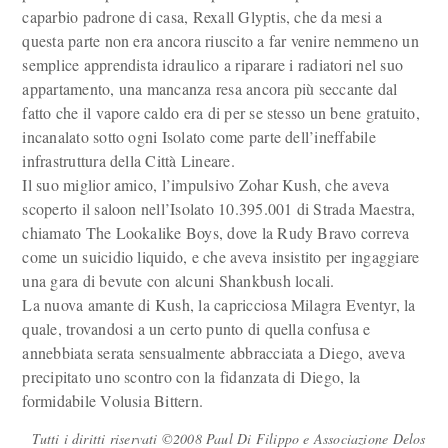
caparbio padrone di casa, Rexall Glyptis, che da mesi a
questa parte non era ancora riuscito a far venire nemmeno un
semplice apprendista idraulico a riparare i radiatori nel suo
appartamento, una mancanza resa ancora più seccante dal
fatto che il vapore caldo era di per se stesso un bene gratuito,
incanalato sotto ogni Isolato come parte dell’ineffabile
infrastruttura della Città Lineare.
Il suo miglior amico, l’impulsivo Zohar Kush, che aveva
scoperto il saloon nell’Isolato 10.395.001 di Strada Maestra,
chiamato The Lookalike Boys, dove la Rudy Bravo correva
come un suicidio liquido, e che aveva insistito per ingaggiare
una gara di bevute con alcuni Shankbush locali.
La nuova amante di Kush, la capricciosa Milagra Eventyr, la
quale, trovandosi a un certo punto di quella confusa e
annebbiata serata sensualmente abbracciata a Diego, aveva
precipitato uno scontro con la fidanzata di Diego, la
formidabile Volusia Bittern.
Tutti i diritti riservati ©2008 Paul Di Filippo e Associazione Delos