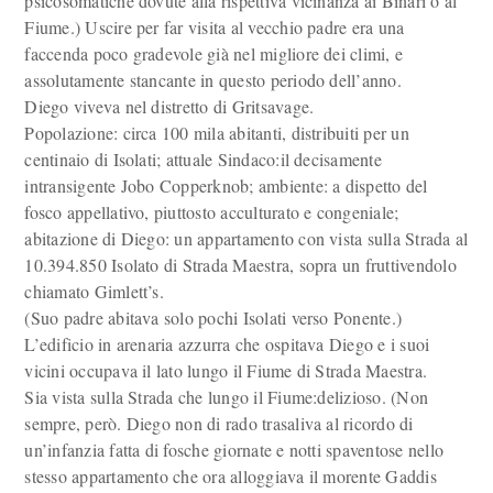
psicosomatiche dovute alla rispettiva vicinanza ai Binari o al
Fiume.) Uscire per far visita al vecchio padre era una
faccenda poco gradevole già nel migliore dei climi, e
assolutamente stancante in questo periodo dell’anno.
Diego viveva nel distretto di Gritsavage.
Popolazione: circa 100 mila abitanti, distribuiti per un
centinaio di Isolati; attuale Sindaco:il decisamente
intransigente Jobo Copperknob; ambiente: a dispetto del
fosco appellativo, piuttosto acculturato e congeniale;
abitazione di Diego: un appartamento con vista sulla Strada al
10.394.850 Isolato di Strada Maestra, sopra un fruttivendolo
chiamato Gimlett’s.
(Suo padre abitava solo pochi Isolati verso Ponente.)
L’edificio in arenaria azzurra che ospitava Diego e i suoi
vicini occupava il lato lungo il Fiume di Strada Maestra.
Sia vista sulla Strada che lungo il Fiume:delizioso. (Non
sempre, però. Diego non di rado trasaliva al ricordo di
un’infanzia fatta di fosche giornate e notti spaventose nello
stesso appartamento che ora alloggiava il morente Gaddis