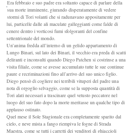
Era febbraio e suo padre era soltanto capace di parlare della
sua morte imminente, giurando disperatamente di vedere
stormi di Tori volanti che si radunavano appositamente per
lui, particelle dalle ali maculate galleggianti come falde di
cenere dentro i vorticosi fumi sfolgoranti del confine
settentrionale del mondo.
Un’anima fredda all’interno di un gelido appartamento di
Lungo Binari, sul lato dei Binari, il vecchio era preda di scatti
deliranti e inconsulti quando Diego Patchen si costrinse a una
visita filiale, come se avesse accumulato tutte le sue continue
paure e recriminazioni fino all’arrivo del suo unico figlio.
Diego pensò di cogliere nei terribili vituperi del padre una
nota di orgoglio selvaggio, come se la supposta quantità di
Tori alati necessari a trascinare quel vetusto peccatore nel
luogo del suo fato dopo la morte meritasse un qualche tipo di
applauso ostinato.
Quel mese il Sole Stagionale era completamente sparito dal
cielo, e neve mista a fango riempiva le fogne di Strada
Maestra, come se tutti i carretti dei venditori di ghiaccioli