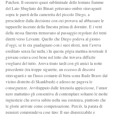
Patchen. Il sussurro quasi subliminale delle lontane fiamme
del Lato Sbagliato dei Binari gettavano ombre stravaganti
sopra le pareti della cameretta del piccolo Diego, a
prescindere dalla decisione con cui provava ad abbassare le
tapparelle incerate della finestra prima di dormire. E i vetri
della stessa finestra tremavano al passaggio regolare dei treni
diretti verso Levante. Quello che Diego godeva al giorno
d’oggi, se lo era guadagnato con i suoi sforzi, non l’aveva
ereditato senza far nulla.) In questa grigia mattina invernale il
giovane oziava così bene nel letto che trovava difficile
svegliarsi del tutto. Aveva tirato tardi con gli amici la notte
precedente (tra troppe sigarette, un eccesso di discorsi
stravaganti e un flusso costante di birra scura Rude Bravo dal
vicino distretto di Skankbush) e adesso ne pagava le
conseguenze. Avviluppato dalle lenzuola appiccicose, l’umor
nero mattutino gli consentiva di contemplare soltanto le molte
ingiustizie che aveva subito nella sua esistenza, piuttosto che
le glorie arrivate come compensazione. Perciò, la parata di
pensieri comprendeva cose tipo: Il suo disprezzabile e