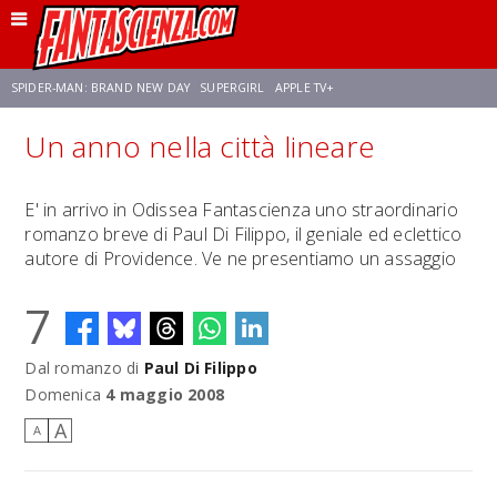
SPIDER-MAN: BRAND NEW DAY
SUPERGIRL
APPLE TV+
Un anno nella città lineare
FRANCO RICCIARDIELLO
ZENDAYA
STAR TREK
AVENGERS: DOOMSDAY
E' in arrivo in Odissea Fantascienza uno straordinario
romanzo breve di Paul Di Filippo, il geniale ed eclettico
NETFLIX
SADIE SINK
STAR TREK: STRANGE NEW WORLDS
autore di Providence. Ve ne presentiamo un assaggio
7
Dal romanzo di
Paul Di Filippo
Domenica
4 maggio 2008
A
A