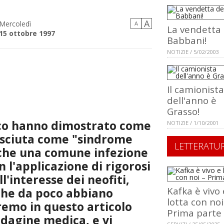
A
Mercoledì
A
La vendetta 
15 ottobre 1997
Babbani!
NOTIZIE / 5/02/2003
Il camionista
dell'anno è
Grasso!
ico hanno dimostrato come
NOTIZIE / 1/10/2001
sciuta come "sindrome
LETTERATU
a che una comune infezione
n l'applicazione di rigorosi
l'interesse dei neofiti,
Kafka è vivo 
 che da poco abbiano
lotta con noi
eremo in questo articolo
Prima parte
ndagine medica, e vi