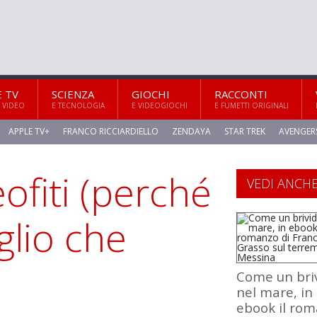
E TV
SCIENZA
GIOCHI
RACCONTI
 VIDEO
E TECNOLOGIA
E VIDEOGIOCHI
E FUMETTI ORIGINALI
APPLE TV+
FRANCO RICCIARDIELLO
ZENDAYA
STAR TREK
AVENGER
eofiti (perché
VEDI ANCH
glio che
Come un bri
nel mare, in
ebook il ro