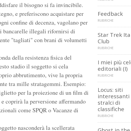
disfare il bisogno si fa invincibile.
tegno, e preferiscono acquistare per
Feedback
RUBRICHE
 ogni confine di decenza, vagolano per
ui bancarelle illegali rifornirsi di
Star Trek Ita
nte "tagliati" con brani di volumetti
Club
RUBRICHE
nda della resistenza fisica del
I miei più ce
sto stadio il soggetto si cela
editoriali (I)
roprio abbrutimento, vive la propria
RUBRICHE
nte tra mille stratagemmi. Esempio:
Locus: siti
glietto per la proiezione di un film di
interessanti
 e coprirà la perversione affermando
stralci di
classifiche
e razionali come SPQR o Vacanze di
RUBRICHE
oggetto nasconderà la scellerata
Ghost in the