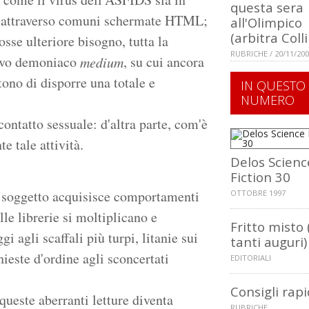
questa sera
ti attraverso comuni schermate HTML;
all'Olimpico
(arbitra Coll
osse ulteriore bisogno, tutta la
RUBRICHE / 20/11/20
nuovo demoniaco
, su cui ancora
medium
ono di disporre una totale e
IN QUESTO
NUMERO
 contatto sessuale: d'altra parte, com'è
e tale attività.
Delos Scienc
Fiction 30
l soggetto acquisisce comportamenti
OTTOBRE 1997
lle librerie si moltiplicano e
Fritto misto 
 agli scaffali più turpi, litanie sui
tanti auguri)
hieste d'ordine agli sconcertati
EDITORIALI
Consigli rapi
queste aberranti letture diventa
RUBRICHE