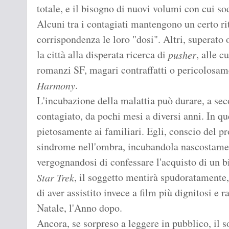
totale, e il bisogno di nuovi volumi con cui sod
Alcuni tra i contagiati mantengono un certo ri
corrispondenza le loro "dosi". Altri, superato
la città alla disperata ricerca di
, alle c
pusher
romanzi SF, magari contraffatti o pericolosame
.
Harmony
L'incubazione della malattia può durare, a seco
contagiato, da pochi mesi a diversi anni. In que
pietosamente ai familiari. Egli, conscio del p
sindrome nell'ombra, incubandola nascostame
vergognandosi di confessare l'acquisto di un bi
, il soggetto mentirà spudoratamente,
Star Trek
di aver assistito invece a film più dignitosi 
Natale, l'Anno dopo.
Ancora, se sorpreso a leggere in pubblico, il s