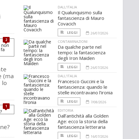
DALL'ITALIA
Il Qualunquismo sulla
i
fantascienza di Mauro
Covacich
LEGGI
26/07/2026
2
CONTAMINAZIONI
Da qualche parte nel
tempo: la fantascienza
degli Iron Maiden
LEGGI
nte
26/07/2026
e (ma
DALL'ITALIA
Francesco Guccini e la
 lo
fantascienza: quando le
stelle incontravano l’ironia
LEGGI
7/08/2026
1
EDITORIA
Dall’antichità alla Golden
Age: ecco la storia della
one?
fantascienza letteraria
LEGGI
16/07/2026