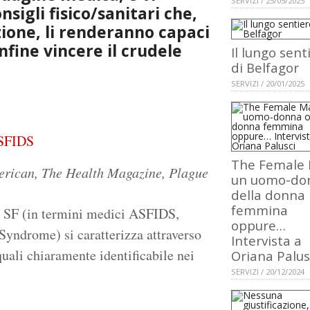
SERVIZI / 25/05/2025
igli fisico/sanitari che,
zione, li renderanno capaci
nfine vincere il crudele
Il lungo sent
di Belfagor
SERVIZI / 20/01/2025
'ASFIDS
The Female 
merican, The Health Magazine, Plague
un uomo-do
della donna
femmina
i SF (in termini medici ASFIDS,
oppure…
yndrome) si caratterizza attraverso
Intervista a
quali chiaramente identificabile nei
Oriana Palus
SERVIZI / 20/12/2024