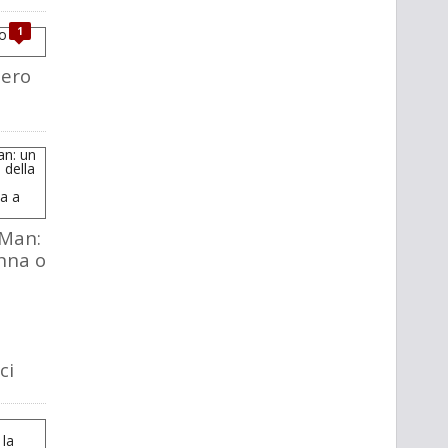
1
iero
Man:
nna o
ci