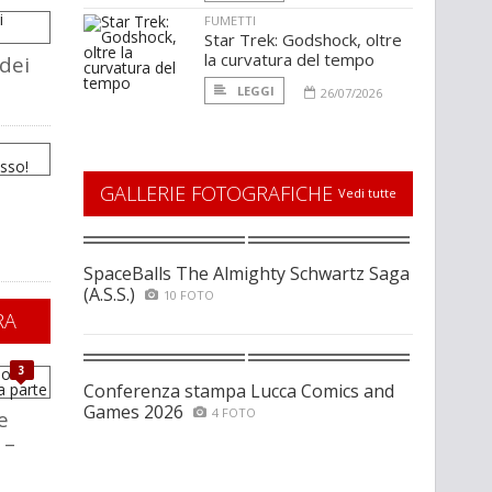
FUMETTI
Star Trek: Godshock, oltre
la curvatura del tempo
dei
LEGGI
26/07/2026
GALLERIE FOTOGRAFICHE
Vedi tutte
SpaceBalls The Almighty Schwartz Saga
(A.S.S.)
10 FOTO
RA
3
Conferenza stampa Lucca Comics and
Games 2026
4 FOTO
e
 –