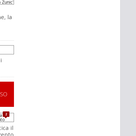
e, la
i
SSO
2
ica il
rgento