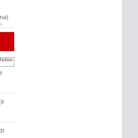
ina)
04
e
(e
di