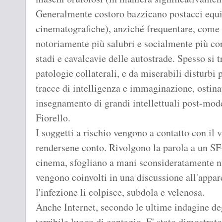
Generalmente costoro bazzicano postacci equivo
cinematografiche), anziché frequentare, come
notoriamente più salubri e socialmente più cor
stadi e cavalcavie delle autostrade. Spesso si t
patologie collaterali, e da miserabili disturbi 
tracce di intelligenza e immaginazione, ostinat
insegnamento di grandi intellettuali post-mod
Fiorello.
I soggetti a rischio vengono a contatto con il
rendersene conto. Rivolgono la parola a un SF-
cinema, sfogliano a mani sconsideratamente nu
vengono coinvolti in una discussione all'appar
l'infezione li colpisce, subdola e velenosa.
Anche Internet, secondo le ultime indagine deg
terribile luogo di contagio. E' stato dimostrat