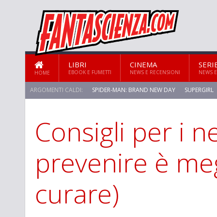
LIBRI
CINEMA
SERI
EBOOK E FUMETTI
NEWS E RECENSIONI
NEWS E
HOME
ARGOMENTI CALDI:
SPIDER-MAN: BRAND NEW DAY
SUPERGIRL
Consigli per i n
STAR TREK: STRANGE NEW WORLDS
prevenire è me
curare)