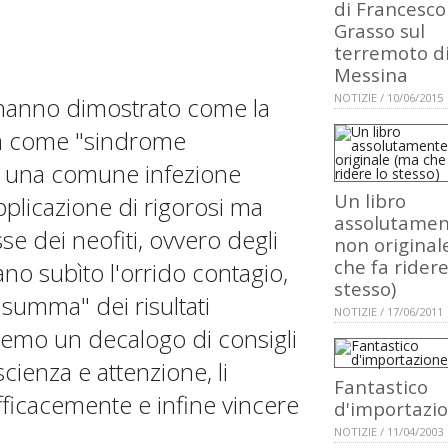
di Francesco
Grasso sul
terremoto d
Messina
NOTIZIE / 10/06/2015
hanno dimostrato come la
a come "sindrome
he una comune infezione
Un libro
applicazione di rigorosi ma
assolutame
sse dei neofiti, ovvero degli
non original
che fa ridere
no subìto l'orrido contagio,
stesso)
"summa" dei risultati
NOTIZIE / 17/06/2011
remo un decalogo di consigli
scienza e attenzione, li
Fantastico
ficacemente e infine vincere
d'importazi
NOTIZIE / 11/04/2003