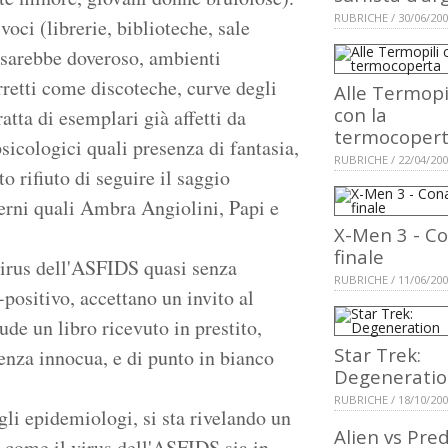
RUBRICHE / 30/06/20
ci (librerie, biblioteche, sale
 sarebbe doveroso, ambienti
retti come discoteche, curve degli
Alle Termopi
con la
ratta di esemplari già affetti da
termocoper
psicologici quali presenza di fantasia,
RUBRICHE / 22/04/20
o rifiuto di seguire il saggio
erni quali Ambra Angiolini, Papi e
X-Men 3 - C
finale
 virus dell'ASFIDS quasi senza
RUBRICHE / 11/06/20
positivo, accettano un invito al
de un libro ricevuto in prestito,
Star Trek:
enza innocua, e di punto in bianco
Degenerati
RUBRICHE / 18/10/20
li epidemiologi, si sta rivelando un
Alien vs Pre
o come il virus dell'ASFIDS sia in