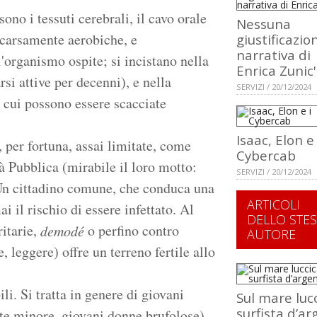
ono i tessuti cerebrali, il cavo orale
Nessuna
scarsamente aerobiche, e
giustificazion
narrativa di
'organismo ospite; si incistano nella
Enrica Zunic'
rsi attive per decenni), e nella
SERVIZI / 20/12/2024
a cui possono essere scacciate
Isaac, Elon e 
, per fortuna, assai limitate, come
Cybercab
à Pubblica (mirabile il loro motto:
SERVIZI / 20/12/2024
Un cittadino comune, che conduca una
ARTICOLI
i il rischio di essere infettato. Al
DELLO STE
ritarie,
o perfino contro
demodé
AUTORE
leggere) offre un terreno fertile allo
li. Si tratta in genere di giovani
Sul mare lucc
surfista d’a
te minore, giovani donne brufolose).