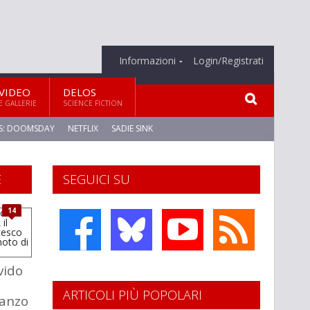
Informazioni
Login/Registrati
VIDEO
DELOS
E GALLERIE
SCIENCE FICTION
S: DOOMSDAY
NETFLIX
SADIE SINK
E
SEGUICI SU
14
vido
ARTICOLI PIÙ POPOLARI
manzo