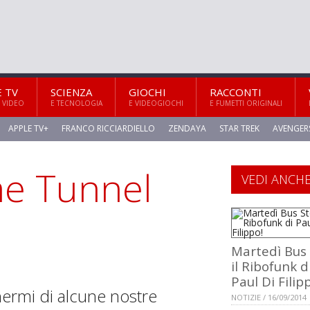
E TV
SCIENZA
GIOCHI
RACCONTI
 VIDEO
E TECNOLOGIA
E VIDEOGIOCHI
E FUMETTI ORIGINALI
APPLE TV+
FRANCO RICCIARDIELLO
ZENDAYA
STAR TREK
AVENGER
me Tunnel
VEDI ANCH
Martedì Bus 
il Ribofunk d
Paul Di Filip
hermi di alcune nostre
NOTIZIE / 16/09/2014