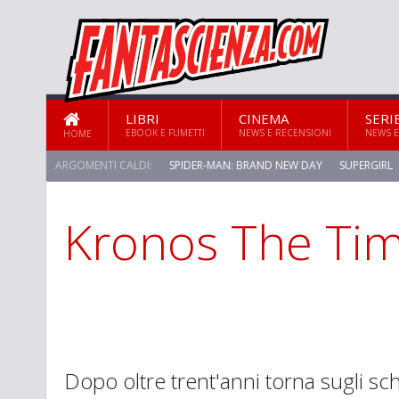
LIBRI
CINEMA
SERI
EBOOK E FUMETTI
NEWS E RECENSIONI
NEWS E
HOME
ARGOMENTI CALDI:
SPIDER-MAN: BRAND NEW DAY
SUPERGIRL
Kronos The Ti
STAR TREK: STRANGE NEW WORLDS
Dopo oltre trent'anni torna sugli sc