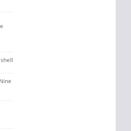
 e
 shell
Nine