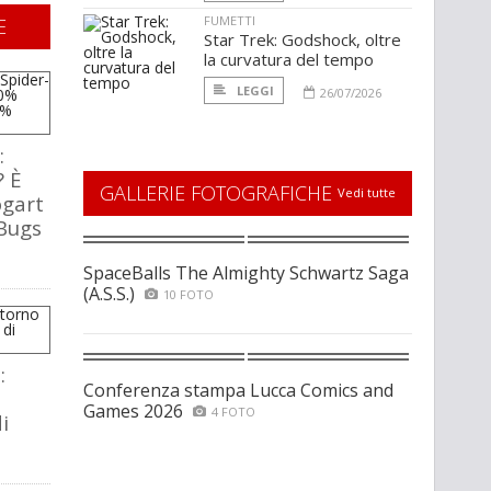
FUMETTI
E
Star Trek: Godshock, oltre
la curvatura del tempo
LEGGI
26/07/2026
:
? È
GALLERIE FOTOGRAFICHE
Vedi tutte
ogart
 Bugs
SpaceBalls The Almighty Schwartz Saga
(A.S.S.)
10 FOTO
:
Conferenza stampa Lucca Comics and
Games 2026
4 FOTO
i