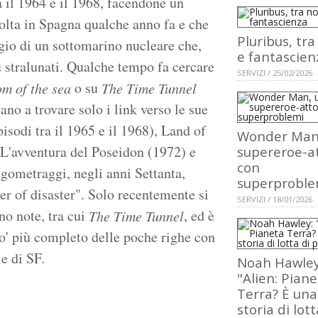
 il 1964 e il 1968, facendone un
volta in Spagna qualche anno fa e che
Pluribus, tra
ggio di un sottomarino nucleare che,
e fantascien
ù stralunati. Qualche tempo fa cercare
SERVIZI / 25/02/2026
o su
om of the sea
The Time Tunnel
ano a trovare solo i link verso le sue
isodi tra il 1965 e il 1968), Land of
Wonder Man
lm L'avventura del Poseidon (1972) e
supereroe-a
con
ngometraggi, negli anni Settanta,
superproble
r of disaster". Solo recentemente si
SERVIZI / 18/01/2026
no note, tra cui
, ed è
The Time Tunnel
po' più completo delle poche righe con
ie di SF.
Noah Hawley
"Alien: Pian
Terra? È una
storia di lott