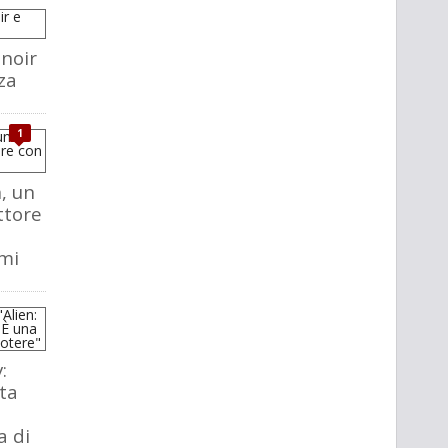
 noir
za
1
, un
ttore
mi
:
eta
a di