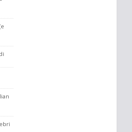
(e
di
lian
lebri