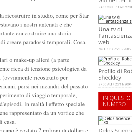
Giù nei terri
RACCONTI / 17/07/20
 ricostruire in studio, come per Star
estavano i nostri antenati e che
Una tv di
rtante era costruire una storia
Fantascienza
 di creare paradossi temporali. Cosa,
web
NOTIZIE / 25/10/2005
lari o make-up alieni (a parte
ente ricca di tensione psicologica da
Profilo di Ro
si (ovviamente ricostruito per
Sheckley
SPECIALI / 20/11/2004
ericani, persi nei meandri del passato
sperimento di viaggio temporale,
IN QUESTO
'episodi. In realtà l'effetto speciale
NUMERO
iene rappresentato da un vortice che
i casa.
icano è costato 7 milioni di dollari e
Delos Scienc