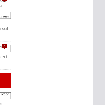
tori
12
 sul
1
bert
e