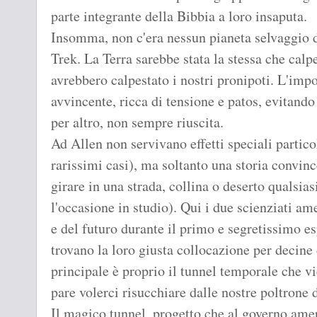
parte integrante della Bibbia a loro insaputa.
Insomma, non c'era nessun pianeta selvaggio da
Trek. La Terra sarebbe stata la stessa che calp
avrebbero calpestato i nostri pronipoti. L'impo
avvincente, ricca di tensione e patos, evitando
per altro, non sempre riuscita.
Ad Allen non servivano effetti speciali partico
rarissimi casi), ma soltanto una storia convinc
girare in una strada, collina o deserto qualsia
l'occasione in studio). Qui i due scienziati am
e del futuro durante il primo e segretissimo e
trovano la loro giusta collocazione per decine d
principale è proprio il tunnel temporale che v
pare volerci risucchiare dalle nostre poltrone d
Il magico tunnel, progetto che al governo amer