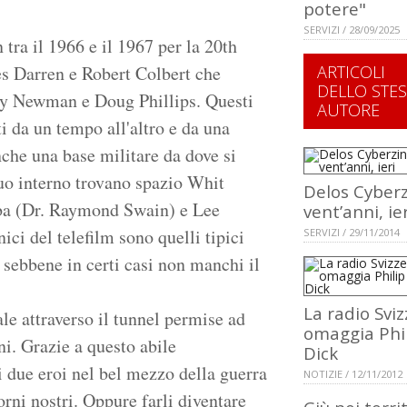
potere"
SERVIZI / 28/09/2025
tra il 1966 e il 1967 per la 20th
es Darren e Robert Colbert che
ARTICOLI
DELLO STE
ony Newman e Doug Phillips. Questi
AUTORE
i da un tempo all'altro e da una
nche una base militare da dove si
suo interno trovano spazio Whit
Delos Cyberz
ba (Dr. Raymond Swain) e Lee
vent’anni, ier
i del telefilm sono quelli tipici
SERVIZI / 29/11/2014
, sebbene in certi casi non manchi il
La radio Svi
le attraverso il tunnel permise ad
omaggia Phil
i. Grazie a questo abile
Dick
 due eroi nel bel mezzo della guerra
NOTIZIE / 12/11/2012
rni nostri. Oppure farli diventare