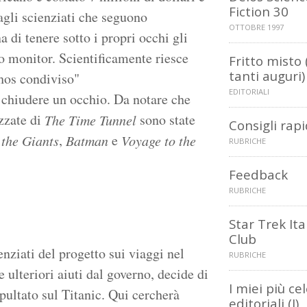
Fiction 30
agli scienziati che seguono
OTTOBRE 1997
 di tenere sotto i propri occhi gli
o monitor. Scientificamente riesce
Fritto misto 
tanti auguri)
athos condiviso"
EDITORIALI
o chiudere un occhio. Da notare che
izzate di
sono state
The Time Tunnel
Consigli rapi
,
e
 the Giants
Batman
Voyage to the
RUBRICHE
Feedback
RUBRICHE
Star Trek Ita
Club
nziati del progetto sui viaggi nel
RUBRICHE
 ulteriori aiuti dal governo, decide di
I miei più ce
pultato sul Titanic. Qui cercherà
editoriali (I)