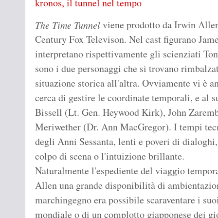
kronos, il tunnel nel tempo
viene prodotto da Irwin Allen 
The Time Tunnel
Century Fox Televison. Nel cast figurano Jam
interpretano rispettivamente gli scienziati T
sono i due personaggi che si trovano rimbalzat
situazione storica all'altra. Ovviamente vi è a
cerca di gestire le coordinate temporali, e al 
Bissell (Lt. Gen. Heywood Kirk), John Zarem
Meriwether (Dr. Ann MacGregor). I tempi tecnic
degli Anni Sessanta, lenti e poveri di dialoghi
colpo di scena o l'intuizione brillante.
Naturalmente l'espediente del viaggio tempora
Allen una grande disponibilità di ambientazion
marchingegno era possibile scaraventare i suoi
mondiale o di un complotto giapponese dei gio