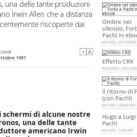
nos, una delle tante produzioni
no Irwin Allen che a distanza
Ombre nel
ecentemente riscoperte dai
silenzio, For
Pachì in ebo
NOTIZIE / 23/12/2010
A
coledì
A
ottobre 1997
Effetto CRX
RACCONTI / 20/12/20
Il ritorno di 
(con Pachì)
NOTIZIE / 26/04/2002
i schermi di alcune nostre
Hugo a Luigi
 Kronos, una delle tante
Pachì
oduttore americano Irwin
NOTIZIE / 1/04/2001