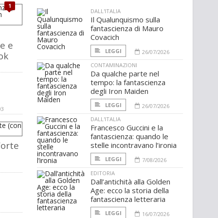
1
DALL'ITALIA
Il Qualunquismo sulla
fantascienza di Mauro
Covacich
te e
LEGGI
26/07/2026
ok
CONTAMINAZIONI
Da qualche parte nel
tempo: la fantascienza
degli Iron Maiden
LEGGI
26/07/2026
03
DALL'ITALIA
Francesco Guccini e la
fantascienza: quando le
Forte
stelle incontravano l’ironia
LEGGI
7/08/2026
EDITORIA
Dall’antichità alla Golden
Age: ecco la storia della
fantascienza letteraria
LEGGI
16/07/2026