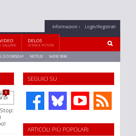
Informazioni
Login/Registrati
VIDEO
DELOS
E GALLERIE
SCIENCE FICTION
S: DOOMSDAY
NETFLIX
SADIE SINK
E
SEGUICI SU
3
Stop:
i
po!
ARTICOLI PIÙ POPOLARI