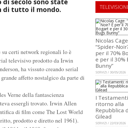
 di secolo sono state
TELEVISION
 di tutto il mondo.
Nicolas Cage
“Spider-Noir
 su certi network regionali lo è
per il 70% B
e per il 30%
erial televisivo prodotto da Irwin
Bunny”
derson, ha vissuto creando serial
SERVIZI / 30/05/2026
grande affetto nostalgico da parte di
les Verne della fantascienza
I Testamenti
eva essergli trovato. Irwin Allen
ritorno alla
Repubblica d
ientifica di film come The Lost World
Gilead
ritto, prodotto e diretto nel 1961).
SERVIZI / 22/03/2026