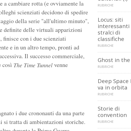
ve a cambiare rotta (e ovviamente la
RUBRICHE
colleghi scienziati decidono di spedire
Locus: siti
aggio della serie "all'ultimo minuto",
interessanti
 definite delle virtuali apparizioni
stralci di
, finisce con i due scienziati
classifiche
nte e in un altro tempo, pronti ad
RUBRICHE
successiva. Il successo commerciale,
Ghost in the
e così
venne
The Time Tunnel
RUBRICHE
Deep Space 
va in orbita
RUBRICHE
Storie di
gnato i due crononauti da una parte
convention
i si tratta di ambientazioni storiche.
RUBRICHE
'altra durante la Prima Guerra