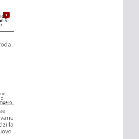
1
roda
ee
iovane
dzilla
nuovo