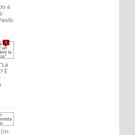
io a
s:
Paolo
1
"La
? È
r
a
 Un