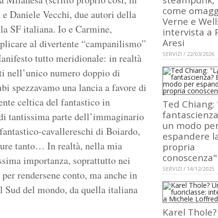
come omagg
 e Daniele Vecchi, due autori della
Verne e Well
la SF italiana. Io e Carmine,
intervista a 
Aresi
plicare al divertente “campanilismo”
SERVIZI / 22/03/2026
anifesto tutto meridionale: in realtà
ati nell’unico numero doppio di
i spezzavamo una lancia a favore di
te celtica del fantastico in
Ted Chiang: 
fantascienza
 di tantissima parte dell’immaginario
un modo pe
fantastico-cavallereschi di Boiardo,
espandere l
ure tanto… In realtà, nella mia
propria
conoscenza"
ssima importanza, soprattutto nei
SERVIZI / 14/12/2025
 per rendersene conto, ma anche in
l Sud del mondo, da quella italiana
Karel Thole?