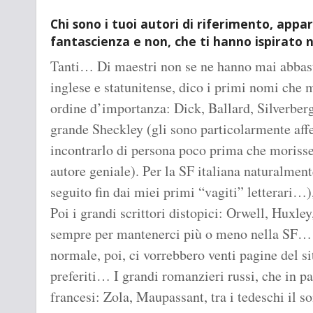
Chi sono i tuoi autori di riferimento, app
fantascienza e non, che ti hanno ispirato n
Tanti… Di maestri non se ne hanno mai abbast
inglese e statunitense, dico i primi nomi che 
ordine d’importanza: Dick, Ballard, Silverbe
grande Sheckley (gli sono particolarmente affe
incontrarlo di persona poco prima che morisse
autore geniale). Per la SF italiana naturalme
seguito fin dai miei primi “vagiti” letterari…)
Poi i grandi scrittori distopici: Orwell, Hux
sempre per mantenerci più o meno nella SF… P
normale, poi, ci vorrebbero venti pagine del sit
preferiti… I grandi romanzieri russi, che in par
francesi: Zola, Maupassant, tra i tedeschi il 