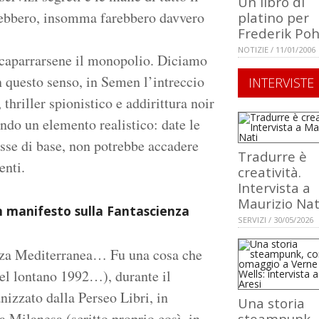
Un libro di
ebbero, insomma farebbero davvero
platino per
Frederik Poh
NOTIZIE / 11/01/2006
ccaparrarsene il monopolio. Diciamo
n questo senso, in Semen l’intreccio
INTERVISTE
, thriller spionistico e addirittura noir
ondo un elemento realistico: date le
se di base, non potrebbe accadere
Tradurre è
enti.
creatività.
Intervista a
Maurizio Nat
un manifesto sulla Fantascienza
SERVIZI / 30/05/2026
nza Mediterranea… Fu una cosa che
nel lontano 1992…), durante il
izzato dalla Perseo Libri, in
Una storia
a Milanesa (scritto proprio così, in
steampunk,