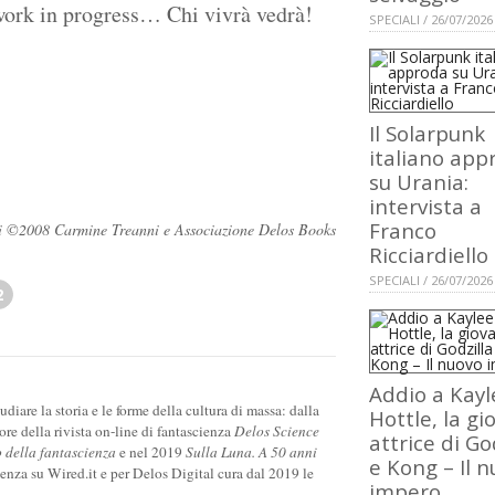
work in progress… Chi vivrà vedrà!
SPECIALI / 26/07/2026
Il Solarpunk
italiano app
su Urania:
intervista a
Franco
rvati ©2008 Carmine Treanni e Associazione Delos Books
Ricciardiello
SPECIALI / 26/07/2026
2
Addio a Kayl
diare la storia e le forme della cultura di massa: dalla
Hottle, la g
tore della rivista on-line di fantascienza
Delos Science
attrice di Go
o della fantascienza
e nel 2019
Sulla Luna. A 50 anni
e Kong – Il 
cienza su Wired.it e per Delos Digital cura dal 2019 le
impero
.