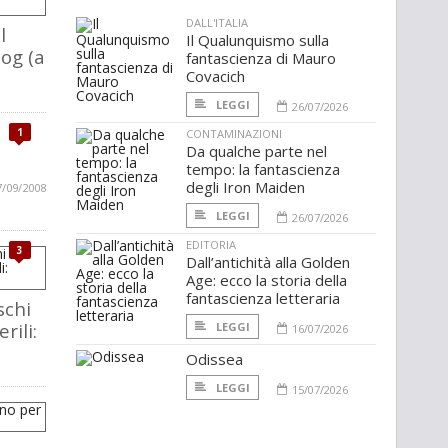
DALL'ITALIA
l
Il Qualunquismo sulla
log (a
fantascienza di Mauro
Covacich
LEGGI
26/07/2026
1
CONTAMINAZIONI
Da qualche parte nel
tempo: la fantascienza
degli Iron Maiden
7/09/2008
LEGGI
26/07/2026
EDITORIA
3
Dall’antichità alla Golden
Age: ecco la storia della
fantascienza letteraria
schi
rili:
LEGGI
16/07/2026
Odissea
LEGGI
15/07/2026