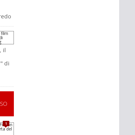
redo
 il
" di
SSO
1