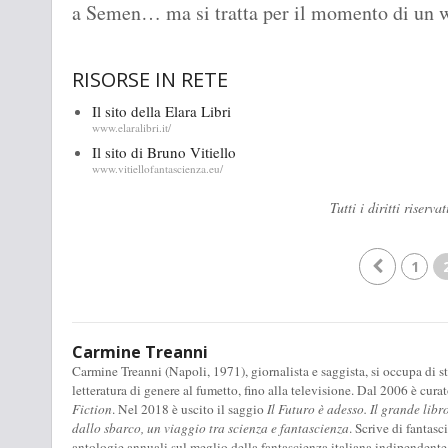
a Semen… ma si tratta per il momento di un 
RISORSE IN RETE
Il sito della Elara Libri
www.elaralibri.it/
Il sito di Bruno Vitiello
www.vitiellofantascienza.eu/
Tutti i diritti rise
1
Carmine Treanni
Carmine Treanni (Napoli, 1971), giornalista e saggista, si occupa di stu
letteratura di genere al fumetto, fino alla televisione. Dal 2006 è cura
Fiction
. Nel 2018 è uscito il saggio
Il Futuro è adesso. Il grande libr
dallo sbarco, un viaggio tra scienza e fantascienza
. Scrive di fantas
antologie annuali sul meglio della fantascienza italiana indipendente