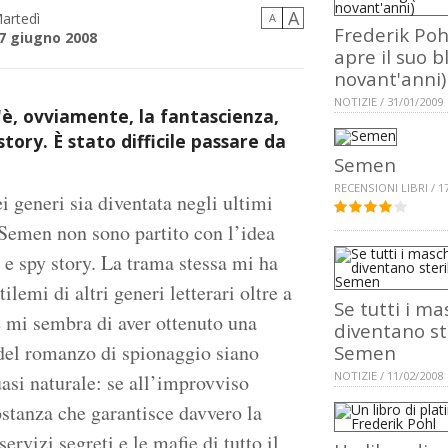
A
artedì
A
Frederik Poh
7 giugno 2008
apre il suo b
novant'anni)
NOTIZIE / 31/01/2009
'è, ovviamente, la fantascienza,
story. È stato difficile passare da
Semen
RECENSIONI LIBRI / 1
 generi sia diventata negli ultimi
Semen non sono partito con l’idea
 e spy story. La trama stessa mi ha
ilemi di altri generi letterari oltre a
Se tutti i ma
ne mi sembra di aver ottenuto una
diventano ste
o del romanzo di spionaggio siano
Semen
NOTIZIE / 11/02/2008
uasi naturale: se all’improvviso
ostanza che garantisce davvero la
ervizi segreti e le mafie di tutto il