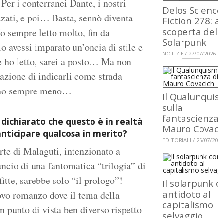
r i conterranei Dante, i nostri
Delos Scienc
zzati, e poi… Basta, sennò diventa
Fiction 278: 
scoperta del
Ho sempre letto molto, fin da
Solarpunk
 avessi imparato un’oncia di stile e
NOTIZIE / 27/07/2026
e ho letto, sarei a posto… Ma non
azione di indicarli come strada
gono sempre meno…
Il Qualunqu
sulla
fantascienza
i dichiarato che questo è in realtà
Mauro Covac
 anticipare qualcosa in merito?
EDITORIALI / 26/07/2
rte di Malaguti, intenzionato a
uncio di una fantomatica “trilogia” di
fitte, sarebbe solo “il prologo”!
Il solarpunk
antidoto al
uovo romanzo dove il tema della
capitalismo
n punto di vista ben diverso rispetto
selvaggio