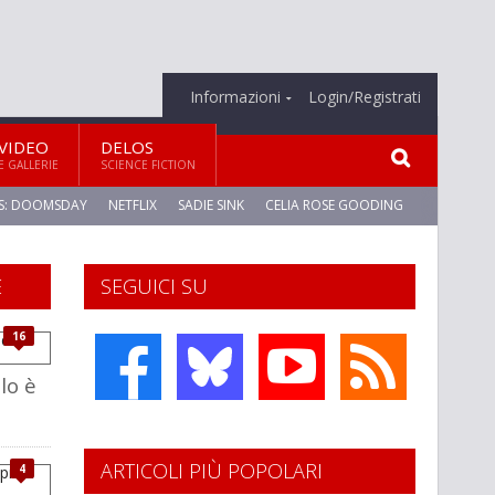
Informazioni
Login/Registrati
VIDEO
DELOS
E GALLERIE
SCIENCE FICTION
S: DOOMSDAY
NETFLIX
SADIE SINK
CELIA ROSE GOODING
E
SEGUICI SU
16
elo è
ARTICOLI PIÙ POPOLARI
4