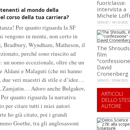
fuoriclasse:
intervista a
artenenti al mondo della
Michele Loff
el corso della tua carriera?
SERVIZI / 14/12/2025
anza! Per quanto riguarda la SF
mi vengono in mente, non certo in
rg, Bradbury, Wyndham, Matheson, il
The Shrouds,
zionato, perché sono riuscito ad
film
"confessione
: un uomo eccezionale, oltre che un
David
nte Aldani e Malaguti (che mi hanno
Cronenberg
, due veri maestri di stile e d’idee…
SERVIZI / 29/04/2025
ley, Zamjatin… Adoro anche Bulgakov,
ARTICOLI
er quanto riguarda la narrativa
DELLO STE
o per citare tutti i miei autori
AUTORE
te ho già citato, poi i grandi
sommo Goethe, tra gli anglosassoni