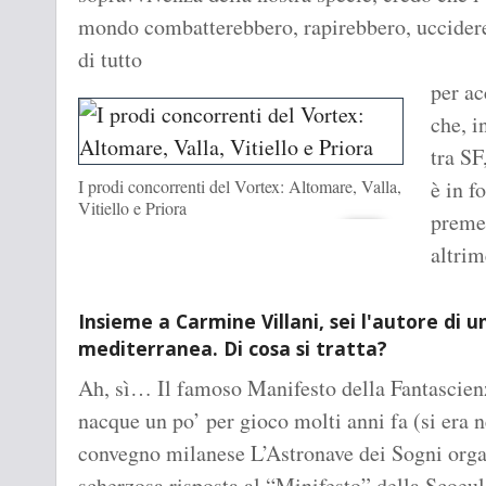
mondo combatterebbero, rapirebbero, uccider
di tutto
per a
che, i
tra SF
I prodi concorrenti del Vortex: Altomare, Valla,
è in f
Vitiello e Priora
premes
altrim
Insieme a Carmine Villani, sei l'autore di 
mediterranea. Di cosa si tratta?
Ah, sì… Il famoso Manifesto della Fantascie
nacque un po’ per gioco molti anni fa (si era 
convegno milanese L’Astronave dei Sogni organ
scherzosa risposta al “Minifesto” della Scoeul