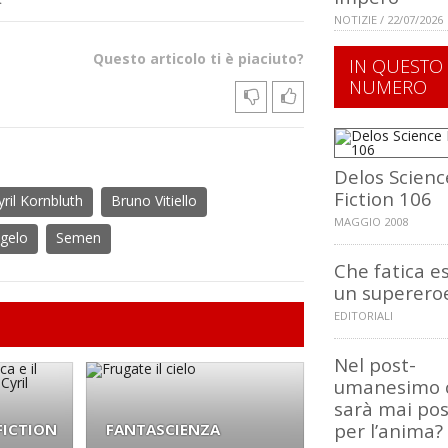
NOTIZIE / 22/07/2026
Questo articolo ti è piaciuto?
IN QUESTO
NUMERO
Delos Scienc
Fiction 106
yril Kornbluth
Bruno Vitiello
MAGGIO 2008
gelo
Semen
Che fatica e
un superero
EDITORIALI
Nel post-
umanesimo 
sarà mai po
per l’anima?
FICTION
FANTASCIENZA