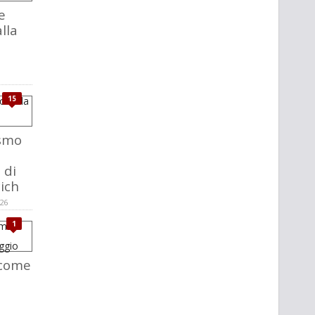
e
alla
15
ismo
 di
ich
026
1
 come