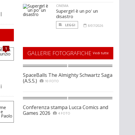
CINEMA
Supergirl è un po' un
l
disastro
LEGGI
8/07/2026
1
GALLERIE FOTOGRAFICHE
Vedi tutte
SpaceBalls The Almighty Schwartz Saga
(A.S.S.)
10 FOTO
i
Conferenza stampa Lucca Comics and
Games 2026
4 FOTO