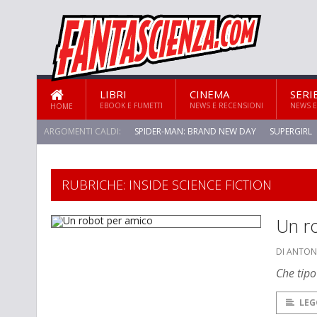
LIBRI
CINEMA
SERI
EBOOK E FUMETTI
NEWS E RECENSIONI
NEWS E
HOME
ARGOMENTI CALDI:
SPIDER-MAN: BRAND NEW DAY
SUPERGIRL
STAR TREK: STRANGE NEW WORLDS
RUBRICHE: INSIDE SCIENCE FICTION
Un r
DI ANTON
Che tipo
LEG