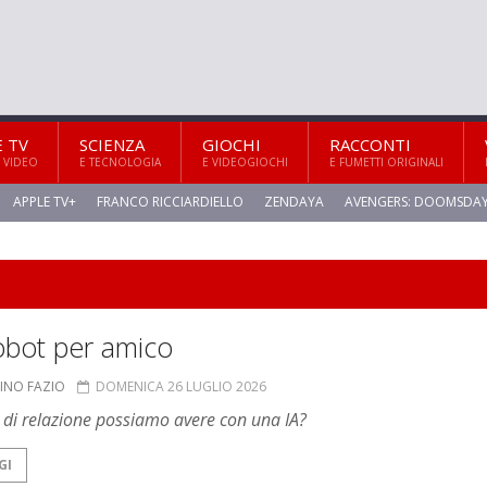
E TV
SCIENZA
GIOCHI
RACCONTI
 VIDEO
E TECNOLOGIA
E VIDEOGIOCHI
E FUMETTI ORIGINALI
APPLE TV+
FRANCO RICCIARDIELLO
ZENDAYA
AVENGERS: DOOMSDA
obot per amico
INO FAZIO
DOMENICA 26 LUGLIO 2026
 di relazione possiamo avere con una IA?
GI