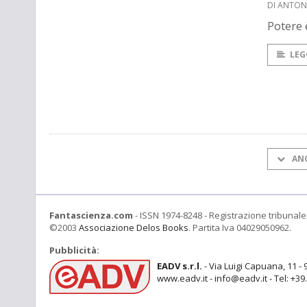
DI ANTON
Potere 
LEG
AN
Fantascienza.com
- ISSN 1974-8248 - Registrazione tribunale 
©2003
Associazione Delos Books
. Partita Iva 04029050962.
Pubblicità:
EADV s.r.l.
- Via Luigi Capuana, 11 - 
www.eadv.it - info@eadv.it - Tel: +3