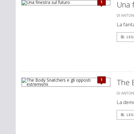
1
Una f
DI ANTON
La fant
LEG
1
The B
DI ANTON
La demo
LEG