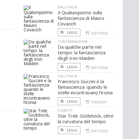
DALL'ITALIA
Il Qualunquismo sulla
fantascienza di Mauro
Covacich
LEGGI
26/07/2026
CONTAMINAZIONI
Da qualche parte nel
tempo: la fantascienza
degli Iron Maiden
LEGGI
26/07/2026
DALL'ITALIA
Francesco Guccini e la
fantascienza: quando le
stelle incontravano l’ironia
LEGGI
7/08/2026
FUMETTI
Star Trek: Godshock, oltre
la curvatura del tempo
LEGGI
26/07/2026