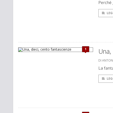
Perché 
LEG
1
Una, 
DI ANTON
La fant
LEG