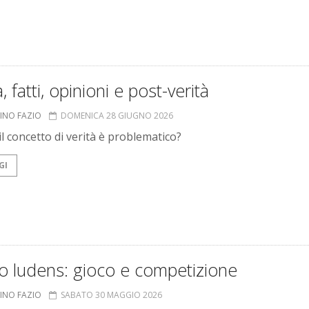
à, fatti, opinioni e post-verità
INO FAZIO
DOMENICA 28 GIUGNO 2026
il concetto di verità è problematico?
GI
 ludens: gioco e competizione
INO FAZIO
SABATO 30 MAGGIO 2026