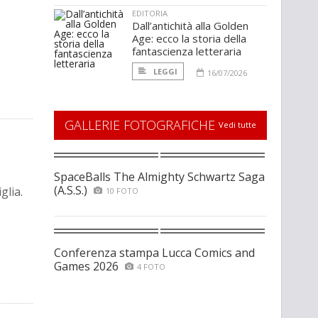
EDITORIA
Dall’antichità alla Golden
Age: ecco la storia della
fantascienza letteraria
LEGGI
16/07/2026
GALLERIE FOTOGRAFICHE
Vedi tutte
SpaceBalls The Almighty Schwartz Saga
(A.S.S.)
glia.
10 FOTO
Conferenza stampa Lucca Comics and
Games 2026
4 FOTO