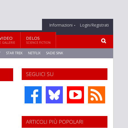
Informazioni
Login/Registrati
VIDEO
DELOS
E GALLERIE
SCIENCE FICTION
Y
STAR TREK
NETFLIX
SADIE SINK
SEGUICI SU
ARTICOLI PIÙ POPOLARI