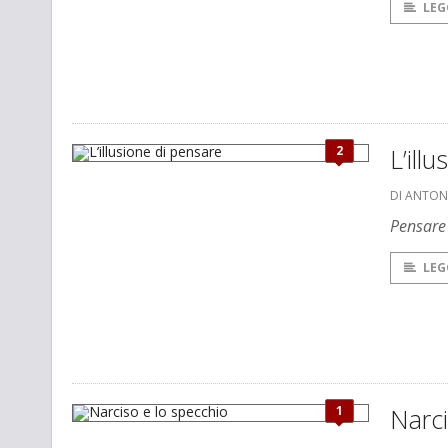
LEG
2
L’ill
DI ANTON
Pensare 
LEG
1
Narci