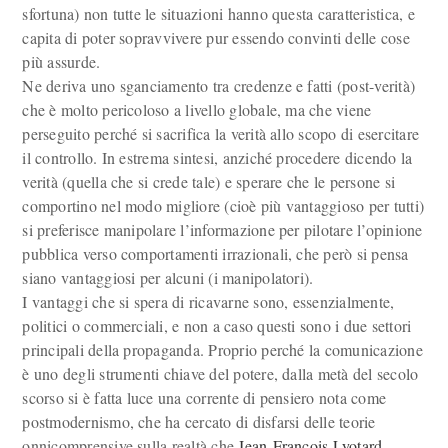
sfortuna) non tutte le situazioni hanno questa caratteristica, e
capita di poter sopravvivere pur essendo convinti delle cose
più assurde.
Ne deriva uno sganciamento tra credenze e fatti (post-verità)
che è molto pericoloso a livello globale, ma che viene
perseguito perché si sacrifica la verità allo scopo di esercitare
il controllo. In estrema sintesi, anziché procedere dicendo la
verità (quella che si crede tale) e sperare che le persone si
comportino nel modo migliore (cioè più vantaggioso per tutti)
si preferisce manipolare l’informazione per pilotare l’opinione
pubblica verso comportamenti irrazionali, che però si pensa
siano vantaggiosi per alcuni (i manipolatori).
I vantaggi che si spera di ricavarne sono, essenzialmente,
politici o commerciali, e non a caso questi sono i due settori
principali della propaganda. Proprio perché la comunicazione
è uno degli strumenti chiave del potere, dalla metà del secolo
scorso si è fatta luce una corrente di pensiero nota come
postmodernismo, che ha cercato di disfarsi delle teorie
onnicomprensive sulla realtà che
Jean-François Lyotard