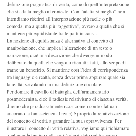
definizione pragmatica di verità, come di quell’interpretazione
che si adatta meglio al contesto. Con “adattarsi meglio” non
intendiamo riferirci all’interpretazione più facile o più
comoda, ma a quella più “oggettiva”, ovvero a quella che si
mantiene più equidistante tra le parti in causa.
La nozione di equidistanza è alternativa al concetto di
manipolazione, che implica l’alterazione di un testo o
narrazione, cioè una descrizione che diverge in modo
deliberato da quelli che vengono ritenuti i fatti, allo scopo di
trarne un beneficio. Si mantiene così l’idea di corrispondenza
tra linguaggio e realtà, senza dover prima appurare quale sia
la realtà, scivolando in una definizione circolare.
Per domare il cavallo di battaglia dell’armamentario
postmodernista, cioè il radicale relativismo di ciascuna verità,
diremo che paradossalmente (così come i contro-fattuali
ancorano la fantascienza al reale) è proprio la relativizzazione
del concetto di verità a garantire la sua sopravvivenza. Per
illustrare il concetto di verità relativa, vogliamo qui richiamare
quel grande teorico della verità che è stato (ed è ancora)