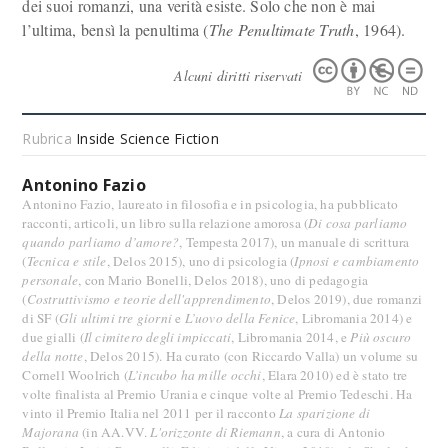
dei suoi romanzi, una verità esiste. Solo che non è mai
l’ultima, bensì la penultima (
The Penultimate Truth
, 1964).
Alcuni diritti riservati
Rubrica
Inside Science Fiction
Antonino Fazio
Antonino Fazio, laureato in filosofia e in psicologia, ha pubblicato
racconti, articoli, un libro sulla relazione amorosa (
Di cosa parliamo
quando parliamo d’amore?
, Tempesta 2017), un manuale di scrittura
(
Tecnica e stile
, Delos 2015), uno di psicologia (
Ipnosi e cambiamento
personale
, con Mario Bonelli, Delos 2018), uno di pedagogia
(
Costruttivismo e teorie dell'apprendimento
, Delos 2019), due romanzi
di SF (
Gli ultimi tre giorni
e
L’uovo della Fenice
, Libromania 2014) e
due gialli (
Il cimitero degli impiccati
, Libromania 2014, e
Più oscuro
della notte
, Delos 2015). Ha curato (con Riccardo Valla) un volume su
Cornell Woolrich (
L’incubo ha mille occhi
, Elara 2010) ed è stato tre
volte finalista al Premio Urania e cinque volte al Premio Tedeschi. Ha
vinto il Premio Italia nel 2011 per il racconto
La sparizione di
Majorana
(in AA.VV.
L'orizzonte di Riemann
, a cura di Antonio