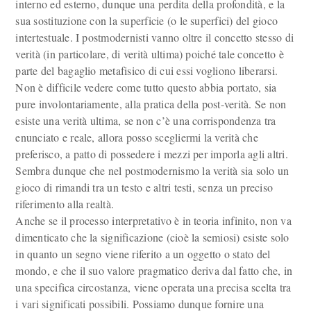
interno ed esterno, dunque una perdita della profondità, e la
sua sostituzione con la superficie (o le superfici) del gioco
intertestuale. I postmodernisti vanno oltre il concetto stesso di
verità (in particolare, di verità ultima) poiché tale concetto è
parte del bagaglio metafisico di cui essi vogliono liberarsi.
Non è difficile vedere come tutto questo abbia portato, sia
pure involontariamente, alla pratica della post-verità. Se non
esiste una verità ultima, se non c’è una corrispondenza tra
enunciato e reale, allora posso scegliermi la verità che
preferisco, a patto di possedere i mezzi per imporla agli altri.
Sembra dunque che nel postmodernismo la verità sia solo un
gioco di rimandi tra un testo e altri testi, senza un preciso
riferimento alla realtà.
Anche se il processo interpretativo è in teoria infinito, non va
dimenticato che la significazione (cioè la semiosi) esiste solo
in quanto un segno viene riferito a un oggetto o stato del
mondo, e che il suo valore pragmatico deriva dal fatto che, in
una specifica circostanza, viene operata una precisa scelta tra
i vari significati possibili. Possiamo dunque fornire una