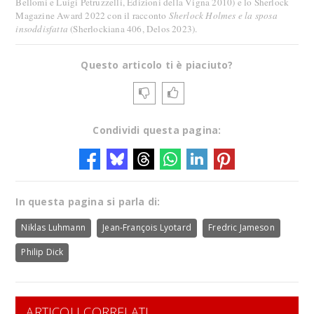
Bellomi e Luigi Petruzzelli, Edizioni della Vigna 2010) e lo Sherlock
Magazine Award 2022 con il racconto
Sherlock Holmes e la sposa
insoddisfatta
(Sherlockiana 406, Delos 2023).
Questo articolo ti è piaciuto?
Condividi questa pagina:
In questa pagina si parla di:
Niklas Luhmann
Jean-François Lyotard
Fredric Jameson
Philip Dick
ARTICOLI CORRELATI