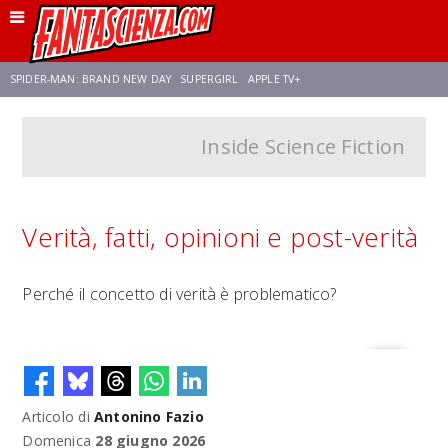
SPIDER-MAN: BRAND NEW DAY
SUPERGIRL
APPLE TV+
Inside Science Fiction
FRANCO RICCIARDIELLO
ZENDAYA
STAR TREK
AVENGERS: DOOMSDAY
NETFLIX
SADIE SINK
STAR TREK: STRANGE NEW WORLDS
Verità, fatti, opinioni e post-verità
Perché il concetto di verità è problematico?
Articolo di
Antonino Fazio
Domenica
28 giugno 2026