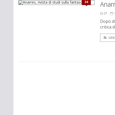
34
Anarr
DI S*
Dopo di
critica 
LEG