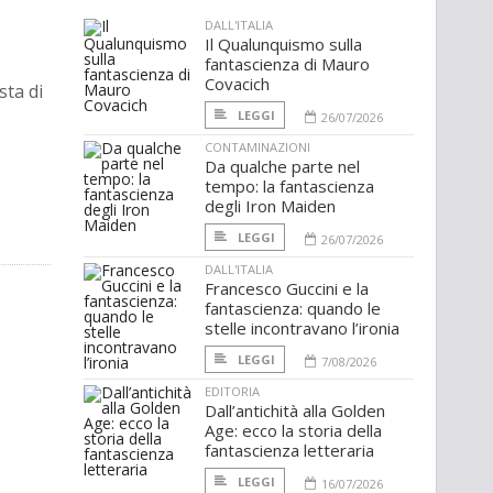
DALL'ITALIA
Il Qualunquismo sulla
fantascienza di Mauro
Covacich
sta di
LEGGI
26/07/2026
CONTAMINAZIONI
Da qualche parte nel
tempo: la fantascienza
degli Iron Maiden
LEGGI
26/07/2026
DALL'ITALIA
Francesco Guccini e la
fantascienza: quando le
stelle incontravano l’ironia
LEGGI
7/08/2026
EDITORIA
Dall’antichità alla Golden
Age: ecco la storia della
fantascienza letteraria
LEGGI
16/07/2026