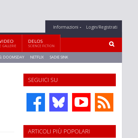
Informazioni
Login/Registrati
VIDEO
DELOS
E GALLERIE
SCIENCE FICTION
S: DOOMSDAY
NETFLIX
SADIE SINK
SEGUICI SU
ARTICOLI PIÙ POPOLARI