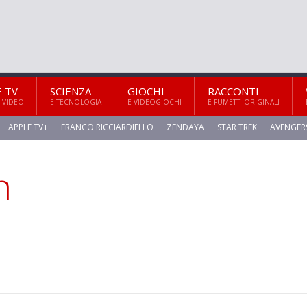
E TV
SCIENZA
GIOCHI
RACCONTI
 VIDEO
E TECNOLOGIA
E VIDEOGIOCHI
E FUMETTI ORIGINALI
APPLE TV+
FRANCO RICCIARDIELLO
ZENDAYA
STAR TREK
AVENGER
n