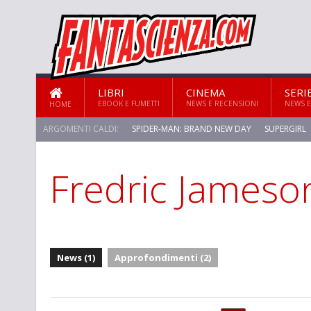
LIBRI
CINEMA
SERI
EBOOK E FUMETTI
NEWS E RECENSIONI
NEWS E
HOME
ARGOMENTI CALDI:
SPIDER-MAN: BRAND NEW DAY
SUPERGIRL
Fredric Jameso
STAR TREK: STRANGE NEW WORLDS
News (1)
Approfondimenti (2)