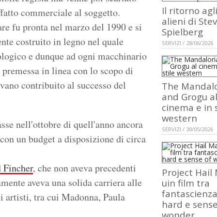
Il ritorno agl
affatto commerciale al soggetto.
alieni di Ste
re fu pronta nel marzo del 1990 e si
Spielberg
te costruito in legno nel quale
SERVIZI / 28/06/2026
nologico e dunque ad ogni macchinario
e, premessa in linea con lo scopo di
vano contribuito al successo del
The Mandalo
and Grogu a
cinema e in s
western
asse nell'ottobre di quell'anno ancora
SERVIZI / 30/05/2026
 con un budget a disposizione di circa
 Fincher
, che non aveva precedenti
Project Hail
amente aveva una solida carriera alle
uin film tra
fantascienz
i artisti, tra cui Madonna, Paula
hard e sense
wonder