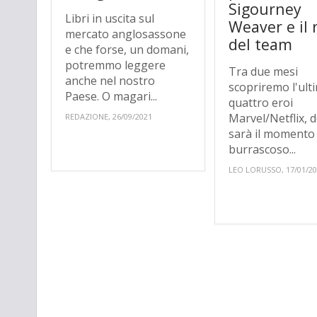
Sigourney
Libri in uscita sul
Weaver e il 
mercato anglosassone
del team
e che forse, un domani,
potremmo leggere
Tra due mesi
anche nel nostro
scopriremo l'ult
Paese. O magari...
quattro eroi
Marvel/Netflix, 
REDAZIONE, 26/09/2021
sarà il momento 
burrascoso...
LEO LORUSSO, 17/01/2