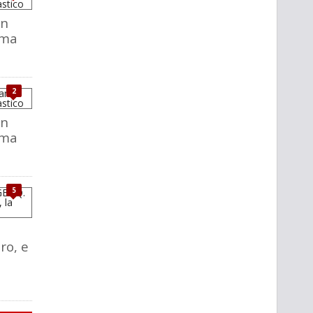
Un
ema
2
Un
ema
5
ro, e
a