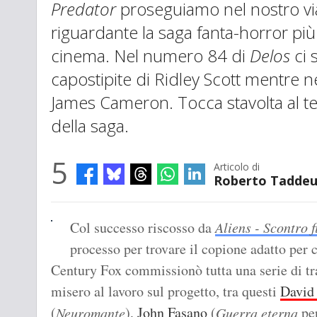
Predator
proseguiamo nel nostro via
riguardante la saga fanta-horror più
cinema. Nel numero 84 di
Delos
ci 
capostipite di Ridley Scott mentre 
James Cameron. Tocca stavolta al te
della saga.
5
Articolo di
Roberto Taddeu
Col successo riscosso da
Aliens - Scontro f
processo per trovare il copione adatto per 
Century Fox commissionò tutta una serie di trat
misero al lavoro sul progetto, tra questi
David
(
),
John Fasano
(
per
Neuromante
Guerra eterna