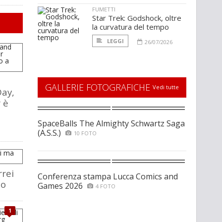
FUMETTI
Star Trek: Godshock, oltre
la curvatura del tempo
LEGGI
26/07/2026
GALLERIE FOTOGRAFICHE
Vedi tutte
ay,
 è
SpaceBalls The Almighty Schwartz Saga
(A.S.S.)
10 FOTO
rrei
Conferenza stampa Lucca Comics and
so
Games 2026
4 FOTO
1