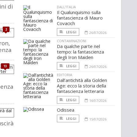
ni di
DALL'ITALIA
Il Qualunquismo sulla
fantascienza di Mauro
Covacich
2
LEGGI
26/07/2026
CONTAMINAZIONI
ron,
Da qualche parte nel
enza
tempo: la fantascienza
degli Iron Maiden
LEGGI
13
26/07/2026
EDITORIA
Dall’antichità alla Golden
senza
Age: ecco la storia della
fantascienza letteraria
LEGGI
16/07/2026
Odissea
LEGGI
15/07/2026
scirà