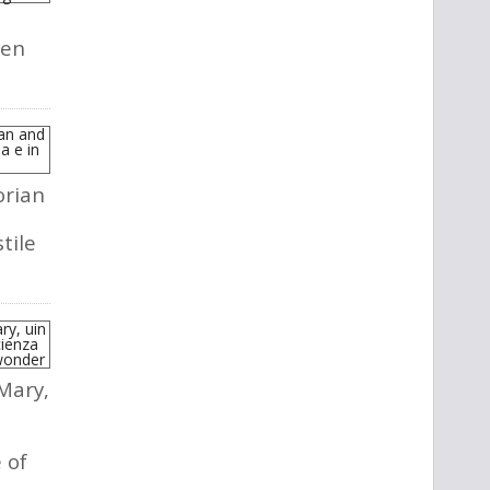
i
ven
rian
l
tile
 Mary,
a
 of