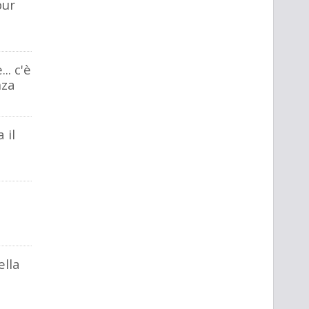
bur
.. c'è
nza
 il
ella