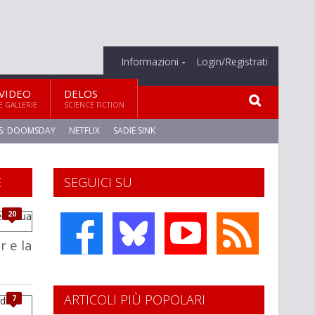
Informazioni
Login/Registrati
VIDEO
DELOS
E GALLERIE
SCIENCE FICTION
S: DOOMSDAY
NETFLIX
SADIE SINK
E
SEGUICI SU
20
r e la
ARTICOLI PIÙ POPOLARI
7