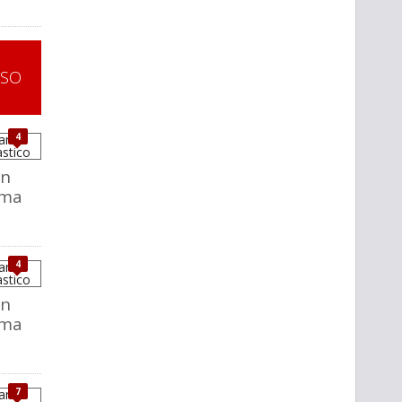
SSO
4
Un
ema
4
Un
ema
7