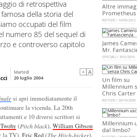
ggio di retrospettiva
Altre immagi
 famosa della storia del
Prometheus
NOTIZIE / 16/05/2012
siamo occupati del film
nel numero 85 del sequel di
rzo e controverso capitolo
James Came
Mr. Fantasci
SPECIALI / 3/01/2010
A
Martedì
A
cci
20 luglio 2004
Un film su
Millennium 
Chris Carter
inale
si apri immediatamente il
NOTIZIE / 20/10/2009
continuare la vicenda. La 20th
tamenti e 10 diversi scrittori si
Millennium u
 Twohy
(
),
William Gibson
Pitch black
dal limbo?
 la TV),
Eric Red
(
).
The Hitch-hicker
NOTIZIE / 28/09/2005