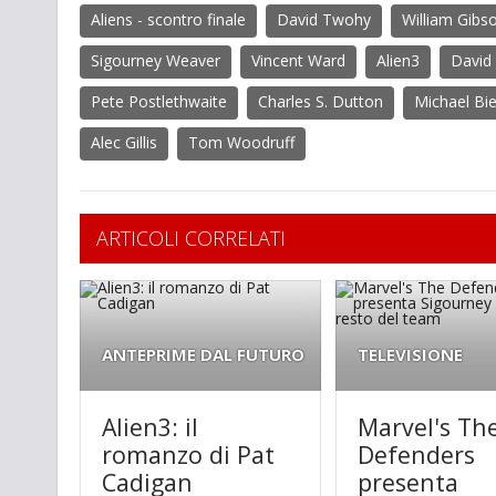
Aliens - scontro finale
David Twohy
William Gibs
Sigourney Weaver
Vincent Ward
Alien3
David 
Pete Postlethwaite
Charles S. Dutton
Michael Bi
Alec Gillis
Tom Woodruff
ARTICOLI CORRELATI
ANTEPRIME DAL FUTURO
TELEVISIONE
Alien3: il
Marvel's Th
romanzo di Pat
Defenders
Cadigan
presenta