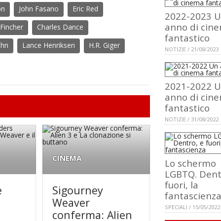
on
John Fasano
Eric Red
2022-2023 
anno di cin
Fincher
Charles Dance
fantastico
ehn
Lance Henriksen
H.R. Giger
NOTIZIE / 21/08/2023
2021-2022 
anno di cin
fantastico
NOTIZIE / 31/08/2022
CINEMA
Lo schermo
LGBTQ. Dent
fuori, la
e
Sigourney
fantascienz
Weaver
SPECIALI / 15/05/2022
conferma: Alien