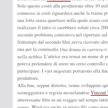
Solo questo costò alla produzione oltre 10 mil
connesso ai costi riguardava anche la trama p
una lotta senza quartiere nella quale erano co
realizzare il tutto ci sarebbero voluti circa 20
secondo problema consisteva nel riportare sul
frattempo dal secondo film aveva ricevuto alt
una per la commedia
e 
Una donna in carriera
. L'attrice era ormai un nome di 
nella nebbia
poteva pretendere di avere un certo controllo c
partecipare. I vari negoziati portarono alla fin
produttore.
Alla fine, seppur distorto, venne sviluppato q
sceneggiatore e regista neozelandese
Vincent
interessante film su un viaggio nel tempo inti
. Ward era anche in prima fila come poss
tempo