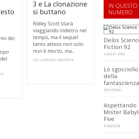
3 e La clonazione
IN QUESTO
resto
si buttano
NUMERO
Ridley Scott starà
viaggiando indietro nel
tempo, ma il sequel
imo dei
Delos Scienc
tanto atteso non solo
Fiction 92
non è morto, ma...
dopo
LUGLIO 2004
del
LEO LORUSSO, 8/07/2016
Lo sgocciolìo
017
della
fantascienz
EDITORIALI
Aspettando
Mister Baby
Five
RUBRICHE