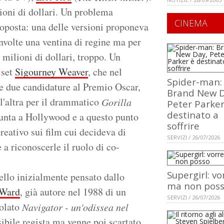
ioni di dollari. Un problema
CINEMA
roposta: una delle versioni proponeva
involte una ventina di regine ma per
0 milioni di dollari, troppo. Un
 set
Sigourney Weaver
, che nel
Spider-man:
re due candidature al Premio Oscar,
Brand New D
l'altra per il drammatico
Gorilla
Peter Parker
destinato a
punta a Hollywood e a questo punto
soffrire
reativo sui film cui decideva di
SERVIZI / 26/07/2026
e a riconoscerle il ruolo di co-
Supergirl: vo
uello inizialmente pensato dallo
ma non pos
 Ward
, già autore nel 1988 di un
SERVIZI / 26/07/2026
tolato
Navigator - un'odissea nel
ibile regista ma venne poi scartato