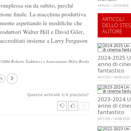
 complessa sin da subito, perché
SERVIZI / 22/03/2026
pione finale. La macchina produttiva
ARTICOLI
lmente aspettando le modifiche che
DELLO STE
roduttori Walter Hill e David Giler,
AUTORE
-accreditati insieme a Larry Ferguson
2024-2025 
ati ©2004 Roberto Taddeucci e Associazione Delos Books
anno di cin
fantastico
NOTIZIE / 18/08/2025
5
Questo articolo ti è piaciuto?
2023-2024 
anno di cin
5
fantastico
NOTIZIE / 16/08/2024