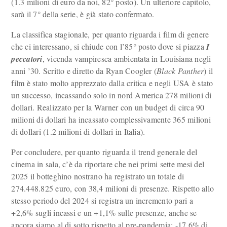
(1.3 milioni di euro da noi, 82° posto). Un ulteriore capitolo,
sarà il 7° della serie, è già stato confermato.
La classifica stagionale, per quanto riguarda i film di genere
che ci interessano, si chiude con l’85° posto dove si piazza
I
peccatori
, vicenda vampiresca ambientata in Louisiana negli
anni ’30. Scritto e diretto da Ryan Coogler (
Black Panther
) il
film è stato molto apprezzato dalla critica e negli USA è stato
un successo, incassando solo in nord America 278 milioni di
dollari. Realizzato per la Warner con un budget di circa 90
milioni di dollari ha incassato complessivamente 365 milioni
di dollari (1.2 milioni di dollari in Italia).
Per concludere, per quanto riguarda il trend generale del
cinema in sala, c’è da riportare che nei primi sette mesi del
2025 il botteghino nostrano ha registrato un totale di
274.448.825 euro, con 38,4 milioni di presenze. Rispetto allo
stesso periodo del 2024 si registra un incremento pari a
+2,6% sugli incassi e un +1,1% sulle presenze, anche se
ancora siamo al di sotto rispetto al pre-pandemia: -17,6% di