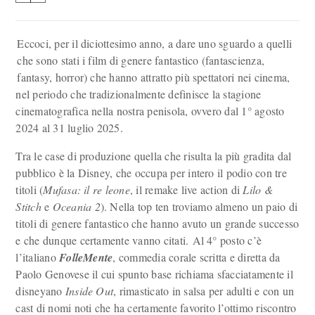
Eccoci, per il diciottesimo anno, a dare uno sguardo a quelli
che sono stati i film di genere fantastico (fantascienza,
fantasy, horror) che hanno attratto più spettatori nei cinema,
nel periodo che tradizionalmente definisce la stagione
cinematografica nella nostra penisola, ovvero dal 1° agosto
2024 al 31 luglio 2025.
Tra le case di produzione quella che risulta la più gradita dal
pubblico è la Disney, che occupa per intero il podio con tre
titoli (
Mufasa: il re leone
, il remake live action di
Lilo &
Stitch
e
Oceania 2
). Nella top ten troviamo almeno un paio di
titoli di genere fantastico che hanno avuto un grande successo
e che dunque certamente vanno citati. Al 4° posto c’è
l’italiano
FolleMente
, commedia corale scritta e diretta da
Paolo Genovese il cui spunto base richiama sfacciatamente il
disneyano
Inside Out
, rimasticato in salsa per adulti e con un
cast di nomi noti che ha certamente favorito l’ottimo riscontro