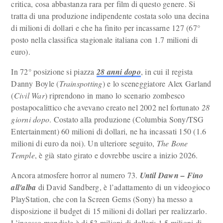
critica, cosa abbastanza rara per film di questo genere. Si
tratta di una produzione indipendente costata solo una decina
di milioni di dollari e che ha finito per incassarne 127 (67°
posto nella classifica stagionale italiana con 1.7 milioni di
euro).
In 72° posizione si piazza
28 anni dopo
, in cui il regista
Danny Boyle (
Trainspotting
) e lo sceneggiatore Alex Garland
(
Civil War
) riprendono in mano lo scenario zombesco
postapocalittico che avevano creato nel 2002 nel fortunato
28
giorni dopo
. Costato alla produzione (Columbia Sony/TSG
Entertainment) 60 milioni di dollari, ne ha incassati 150 (1.6
milioni di euro da noi). Un ulteriore seguito,
The Bone
Temple
, è già stato girato e dovrebbe uscire a inizio 2026.
Ancora atmosfere horror al numero 73.
Until Dawn – Fino
all'alba
di David Sandberg, è l’adattamento di un videogioco
PlayStation, che con la Screen Gems (Sony) ha messo a
disposizione il budget di 15 milioni di dollari per realizzarlo.
L’incasso mondiale è di 53 milioni di dollari; 1.5 milioni di