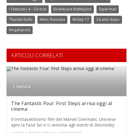
I Fantastici 4 – Gli inizi
Beetlejuice Bettlejuice
Superman
Thunderbolts
Alien: Romulus
Mickey 17
28 anni dopo
Megalopolis
ARTICOLI CORRELATI
CINEMA
The Fantastic Four: First Steps arriva oggi al
cinema
Il trentasettesimo film del Marvel Cinematic Universe
apre la Fase Sei e ci avvicina agli eventi di
Doomsday