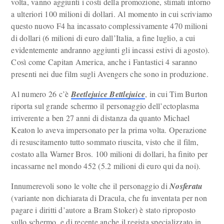
volta, vanno aggiunti i costi della promozione, stimati intorno
a ulteriori 100 milioni di dollari. Al momento in cui scriviamo
questo nuovo F4 ha incassato complessivamente 470 milioni
di dollari (6 milioni di euro dall’Italia, a fine luglio, a cui
evidentemente andranno aggiunti gli incassi estivi di agosto).
Così come Capitan America, anche i Fantastici 4 saranno
presenti nei due film sugli Avengers che sono in produzione.
Al numero 26 c’è
Beetlejuice Bettlejuice
, in cui Tim Burton
riporta sul grande schermo il personaggio dell’ectoplasma
irriverente a ben 27 anni di distanza da quanto Michael
Keaton lo aveva impersonato per la prima volta. Operazione
di resuscitamento tutto sommato riuscita, visto che il film,
costato alla Warner Bros. 100 milioni di dollari, ha finito per
incassarne nel mondo 452 (5.2 milioni di euro qui da noi).
Innumerevoli sono le volte che il personaggio di
Nosferatu
(variante non dichiarata di Dracula, che fu inventata per non
pagare i diritti d’autore a Bram Stoker) è stato riproposto
sullo schermo, e di recente anche il regista specializzato in