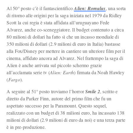
Al 50° posto c’è il fantascientifico
Alien: Romulus
, una sorta
di ritorno alle origini per la saga iniziata nel 1979 da Ridley
Scott la cui regia è stata affidata all’uruguayano Fede
Alvarez, anche co-sceneggiatore. Il budget contenuto a circa
80 milioni di dollari ha fatto sì che un incasso mondiale di
350 milioni di dollari (2.9 milioni di euro in Italia) bastasse
alla Fox/Disney per mettere in cantiere un ulteriore film per il
cinema, affidato ancora ad Alvarez. Nel frattempo la saga di
Alien è anche arrivata sul piccolo schermo grazie
all’acclamata serie tv (
Alien: Earth
) firmata da Noah Hawley
(
Fargo
).
A seguire al 51° posto troviamo l’horror
Smile 2
, scritto e
diretto da Parker Finn, autore del primo film che fu un
aspettato successo per la Paramount. Questo sequel,
realizzato con un budget di 38 milioni euro, ha incassato 138
milioni di dollari (2.9 milioni di euro da noi) e una terza parte
è in pre-produzione.