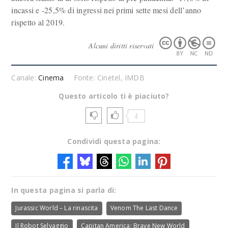
incassi e -25,5% di ingressi nei primi sette mesi dell’anno
rispetto al 2019.
Alcuni diritti riservati
Canale:
Cinema
Fonte: Cinetel, IMDB
Questo articolo ti è piaciuto?
4
Condividi questa pagina:
In questa pagina si parla di:
Jurassic World – La rinascita
Venom The Last Dance
Il Robot Selvaggio
Capitan America: Brave New World