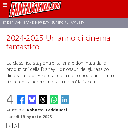
SPIDER-MAN: BRAND NEW DAY
SUPERGIRL
APPLE TV+
2024-2025 Un anno di cinema
FRANCO RICCIARDIELLO
ZENDAYA
STAR TREK
AVENGERS: DOOMSDAY
fantastico
NETFLIX
SADIE SINK
STAR TREK: STRANGE NEW WORLDS
La classifica stagionale italiana è dominata dalle
produzioni della Disney. I dinosauri del giurassico
dimostrano di essere ancora molto popolari, mentre il
filone dei supereroi mostra un po’ la fiacca.
4
Articolo di
Roberto Taddeucci
Lunedì
18 agosto 2025
A
A