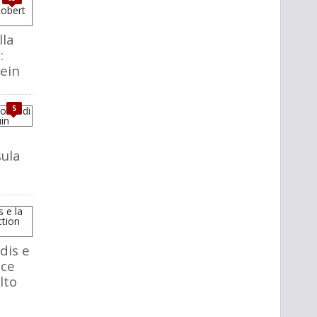
lla
:
ein
5
sula
dis e
nce
lto