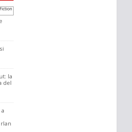
e
si
t: la
a del
 a
rlan