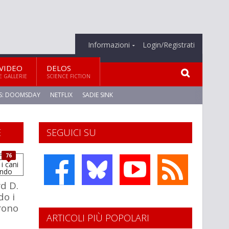
Informazioni
Login/Registrati
VIDEO
DELOS
E GALLERIE
SCIENCE FICTION
S: DOOMSDAY
NETFLIX
SADIE SINK
E
SEGUICI SU
76
rd D.
do i
rono
ARTICOLI PIÙ POPOLARI