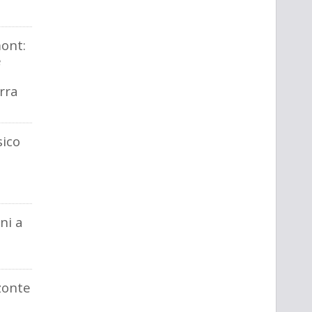
ont:
e
rra
sico
ni a
zzonte