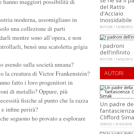
se ne va il p
 e hanno maggiori possibilità di
del Ratto
d'Acciaio
ndustria moderna, assomigliano in
Inossidabile
 solo una collezione di parti
NOTIZIE / 13/08/2012
darli mentre sono all’opera, e non
I padroni
rollarli, bensì una scatoletta grigia
dell'infinito
NOTIZIE / 16/02/2012
no avendo sulla società umana?
o la creatura di Victor Frankenstein?
AUTORI
no fatto i loro progenitori in
roni di metallo? Oppure, più
ecessità fisiche al punto che la razza
Un padre de
e infine perirà?
fantascienza
Clifford Sim
i che seguono ho provato a esplorare
SERVIZI / 31/03/2018