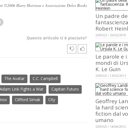
ervati ©2006 Harry Harrison e Associazione Delos Books
Un padre de
fantascienza
2
Robert Heinl
SERVIZI / 25/02/2018
Questo articolo ti è piaciuto?
Le parole e i
mondi di Ur
K. Le Guin
SERVIZI / 13/02/2013
The Avatar
C.C. Campbell
Adam Link Fights a War
Capitan Futuro
imov
Clifford Simak
City
Geoffrey Lan
la hard scie
fiction dal vo
umano
SERVIZI / 14/04/2012