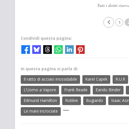
Tutti i diritti ris
1
Condividi questa pagina:
In questa pagina si parla di:
Il ratto di acciaio inossidabile
Karel Capek
R.U.R
L’Uomo a Vapore
Frank Reade
Eando Binder
Edmund Hamilton
Robbie
Bugiardo
Isaac As
Le mani incrociate