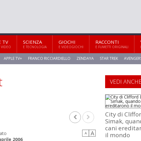
E TV
SCIENZA
GIOCHI
RACCONTI
 VIDEO
E TECNOLOGIA
E VIDEOGIOCHI
E FUMETTI ORIGINALI
APPLE TV+
FRANCO RICCIARDIELLO
ZENDAYA
STAR TREK
AVENGER
t
VEDI ANCH
City di Cliffo
Simak, quan
cani eredita
A
ato
A
il mondo
aprile 2006