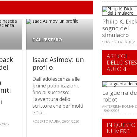
Philip K. Dick:
sogno del
simulacro
DALL'ESTERO
SERVIZI / 11/03/2012
ARTICOLI
back
Isaac Asimov: un
DELLO STE
del
profilo
AUTORE
Dall'adolescenza alle
a
prime pubblicazioni,
niti
La guerra de
fino al successo:
robot
l'avventura dello
i
scrittore che per molti
ANTEPRIMA ROMANZ
15/04/2006
è "la...
ROBERTO PAURA, 26/01/2020
IN QUESTO
/2025
NUMERO