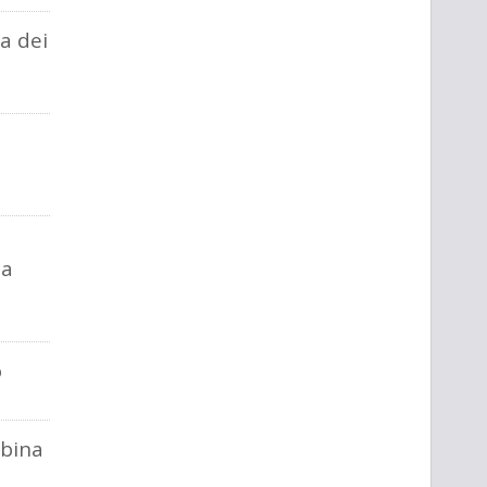
a dei
ca
o
abina