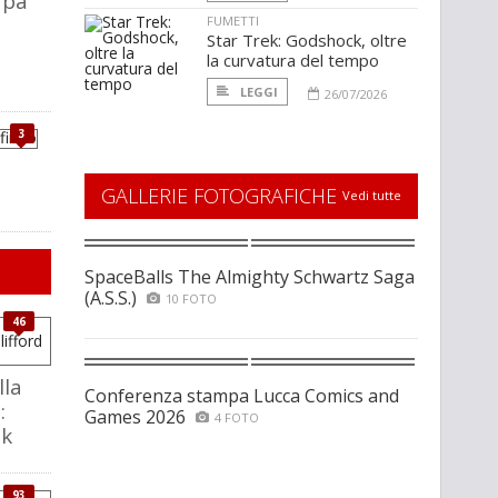
apà
FUMETTI
Star Trek: Godshock, oltre
la curvatura del tempo
LEGGI
26/07/2026
3
GALLERIE FOTOGRAFICHE
Vedi tutte
SpaceBalls The Almighty Schwartz Saga
(A.S.S.)
10 FOTO
46
lla
Conferenza stampa Lucca Comics and
:
Games 2026
4 FOTO
ak
93