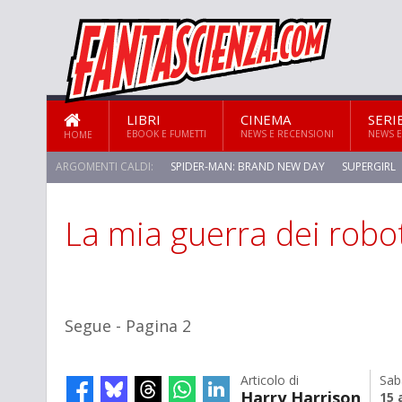
LIBRI
CINEMA
SERI
EBOOK E FUMETTI
NEWS E RECENSIONI
NEWS E
HOME
ARGOMENTI CALDI:
SPIDER-MAN: BRAND NEW DAY
SUPERGIRL
La mia guerra dei robo
STAR TREK: STRANGE NEW WORLDS
Segue - Pagina 2
Articolo di
Sab
Harry Harrison
15 