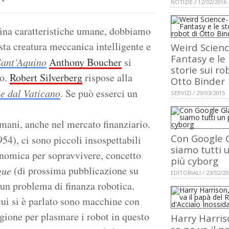
NOTIZIE / 12/02/2016
ina caratteristiche umane, dobbiamo
sta creatura meccanica intelligente e
Weird Scienc
Fantasy e le
Sant’Aquino
Anthony Boucher
si
storie sui ro
to.
Robert Silverberg
rispose alla
Otto Binder
ie dal Vaticano
. Se può esserci un
SERVIZI / 29/03/2015
umani, anche nel mercato finanziario.
Con Google 
54), ci sono piccoli insospettabili
siamo tutti 
onomica per sopravvivere, concetto
più cyborg
(di prossima pubblicazione su
gue
EDITORIALI / 23/02/2
o un problema di finanza robotica.
cui si è parlato sono macchine con
ione per plasmare i robot in questo
Harry Harris