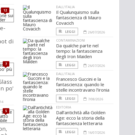
DALL'ITALIA
12
Il Qualunquismo sulla
fantascienza di Mauro
Covacich
e-
LEGGI
26/07/2026
bot di
CONTAMINAZIONI
Da qualche parte nel
tempo: la fantascienza
degli Iron Maiden
7
LEGGI
26/07/2026
DALL'ITALIA
Francesco Guccini e la
Glass
fantascienza: quando le
un po'
stelle incontravano l’ironia
LEGGI
7/08/2026
014
EDITORIA
5
Dall’antichità alla Golden
Age: ecco la storia della
fantascienza letteraria
on,
LEGGI
16/07/2026