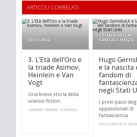
ARTICOLI CORRELATI
STORIA DELLA
EDITORIA
FANTASCIENZA
3. L’Età dell’Oro e
Hugo Gerns
la triade Asimov,
e la nascita 
Heinlein e Van
fandom di
Vogt
fantascienz
negli Stati U
Una breve storia della
science fiction.
I primi passi degl
appassionati di
CARMINE TREANNI, 19/04/2026
fantascienza.
PAOLO BERTETTI, 28/09