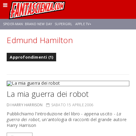
SPIDER-MAN: BRAND NEW DAY
SUPERGIRL
APPLE TV+
Edmund Hamilton
FRANCO RICCIARDIELLO
ZENDAYA
STAR TREK
AVENGERS: DOOMSDAY
Approfondimenti (1)
NETFLIX
SADIE SINK
STAR TREK: STRANGE NEW WORLDS
La mia guerra dei robot
DI HARRY HARRISON
SABATO 15 APRILE 2006
Pubblichiamo l'introduzione del libro - appena uscito -
La
guerra dei robot
, un'antologia di racconti del grande autore
Harry Harrison