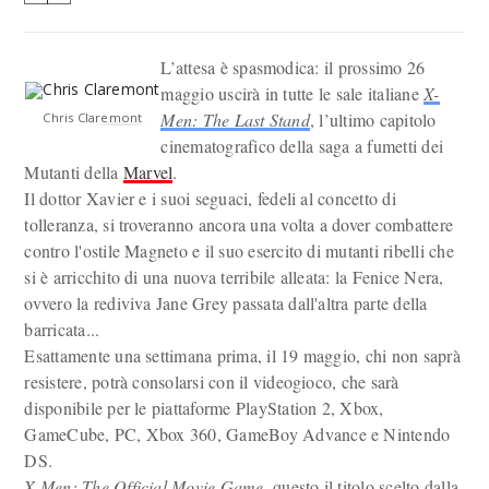
L’attesa è spasmodica: il prossimo 26
maggio uscirà in tutte le sale italiane
X-
Men: The Last Stand
, l’ultimo capitolo
Chris Claremont
cinematografico della saga a fumetti dei
Mutanti della
Marvel
.
Il dottor Xavier e i suoi seguaci, fedeli al concetto di
tolleranza, si troveranno ancora una volta a dover combattere
contro l'ostile Magneto e il suo esercito di mutanti ribelli che
si è arricchito di una nuova terribile alleata: la Fenice Nera,
ovvero la rediviva Jane Grey passata dall'altra parte della
barricata...
Esattamente una settimana prima, il 19 maggio, chi non saprà
resistere, potrà consolarsi con il videogioco, che sarà
disponibile per le piattaforme PlayStation 2, Xbox,
GameCube, PC, Xbox 360, GameBoy Advance e Nintendo
DS.
X-Men: The Official Movie Game
, questo il titolo scelto dalla