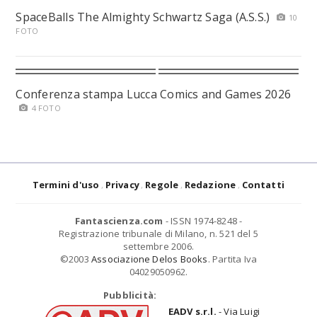
SpaceBalls The Almighty Schwartz Saga (A.S.S.)
10
FOTO
Conferenza stampa Lucca Comics and Games 2026
4 FOTO
Termini d'uso
Privacy
Regole
Redazione
Contatti
Fantascienza.com
- ISSN 1974-8248 -
Registrazione tribunale di Milano, n. 521 del 5
settembre 2006.
©2003
Associazione Delos Books
. Partita Iva
04029050962.
Pubblicità:
EADV s.r.l.
- Via Luigi