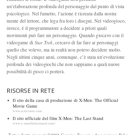
un’elaborazione profonda del personaggio dal punto di vista
psicologico. Nel fumetto, l’azione è ricreata dalla nostra
mente del lettore, che lega fra loro i disegni. Nel videogioco,
invece, è il programmatore a decidere a priori quali
movimenti può fare un personaggio. Quando giocavo con il
videogame di
Star Trek
, cercavo di far fare ai personaggi
quello che volevo, ma in realtà non potevo decidere molto.
Negli ultimi cinque anni, comunque, c’è stata un’evoluzione
profonda dei videogiochi che non sappiamo a quali nuove
possibilità di gioco ci porterà.
RISORSE IN RETE
Il sito della casa di produzione di X-Men: The Official
Movie Game
www.activision.com
Il sito ufficiale del film X-Men: The Last Stand
www.x-menthelaststand.com/
Tutti i diritti riservati ©2006 Carmine Treanni e Associazione Delos