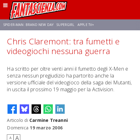
SPIDER-MAN: BRAND NEW DAY
SUPERGIRL
APPLE TV+
Chris Claremont: tra fumetti e
FRANCO RICCIARDIELLO
ZENDAYA
AVENGERS: DOOMSDAY
STAR TREK
videogiochi nessuna guerra
NETFLIX
SADIE SINK
STAR TREK: STRANGE NEW WORLDS
Ha scritto per oltre venti anni il fumetto degli X-Men e
senza nessun pregiudizio ha partorito anche la
versione ufficiale del videogioco della saga dei Mutanti,
in uscita il prossimo 19 maggio per la Activision.
Articolo di
Carmine Treanni
Domenica
19 marzo 2006
A
A