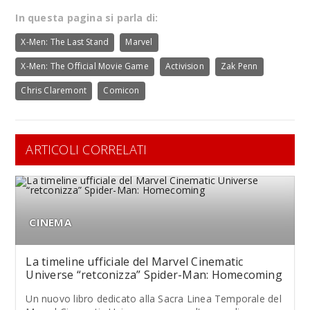
In questa pagina si parla di:
X-Men: The Last Stand
Marvel
X-Men: The Official Movie Game
Activision
Zak Penn
Chris Claremont
Comicon
ARTICOLI CORRELATI
CINEMA
La timeline ufficiale del Marvel Cinematic
Universe “retconizza” Spider-Man: Homecoming
Un nuovo libro dedicato alla Sacra Linea Temporale del