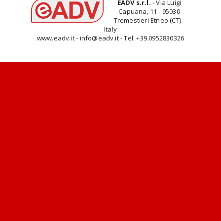
EADV s.r.l.
- Via Luigi
Capuana, 11 - 95030
Tremestieri Etneo (CT) -
Italy
www.eadv.it - info@eadv.it - Tel: +39.0952830326