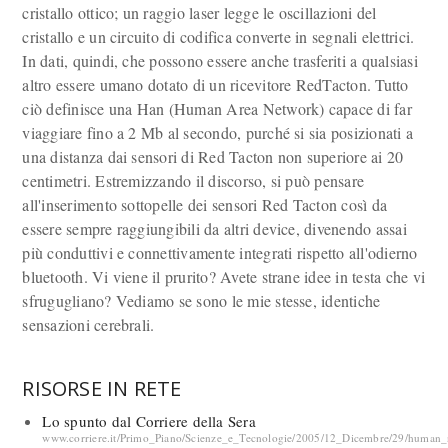
cristallo ottico; un raggio laser legge le oscillazioni del
cristallo e un circuito di codifica converte in segnali elettrici.
In dati, quindi, che possono essere anche trasferiti a qualsiasi
altro essere umano dotato di un ricevitore RedTacton. Tutto
ciò definisce una Han (Human Area Network) capace di far
viaggiare fino a 2 Mb al secondo, purché si sia posizionati a
una distanza dai sensori di Red Tacton non superiore ai 20
centimetri. Estremizzando il discorso, si può pensare
all'inserimento sottopelle dei sensori Red Tacton così da
essere sempre raggiungibili da altri device, divenendo assai
più conduttivi e connettivamente integrati rispetto all'odierno
bluetooth. Vi viene il prurito? Avete strane idee in testa che vi
sfrugugliano? Vediamo se sono le mie stesse, identiche
sensazioni cerebrali.
RISORSE IN RETE
Lo spunto dal Corriere della Sera
www.corriere.it/Primo_Piano/Scienze_e_Tecnologie/2005/12_Dicembre/29/human_