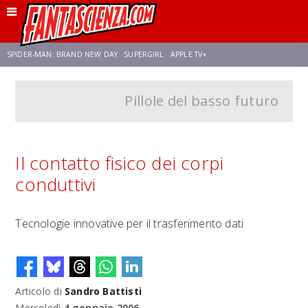
SPIDER-MAN: BRAND NEW DAY
SUPERGIRL
APPLE TV+
Pillole del basso futuro
FRANCO RICCIARDIELLO
ZENDAYA
STAR TREK
AVENGERS: DOOMSDAY
NETFLIX
SADIE SINK
STAR TREK: STRANGE NEW WORLDS
Il contatto fisico dei corpi
conduttivi
Tecnologie innovative per il trasferimento dati
Articolo di
Sandro Battisti
Mercoledì
4 gennaio 2006