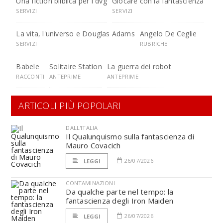
Una fiction bliblica per i dvg
Giocare con la fantascienza
SERVIZI
SERVIZI
La vita, l'universo e Douglas Adams
Angelo De Ceglie
SERVIZI
RUBRICHE
Babele
Solitaire Station
La guerra dei robot
RACCONTI
ANTEPRIME
ANTEPRIME
ARTICOLI PIÙ POPOLARI
DALL'ITALIA
Il Qualunquismo sulla fantascienza di
Mauro Covacich
26/07/2026
LEGGI
CONTAMINAZIONI
Da qualche parte nel tempo: la
fantascienza degli Iron Maiden
26/07/2026
LEGGI