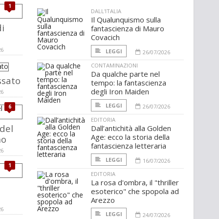
1
DALL'ITALIA
Il Qualunquismo sulla
i
fantascienza di Mauro
Covacich
26
LEGGI
26/07/2026
CONTAMINAZIONI
Da qualche parte nel
ssato
tempo: la fantascienza
degli Iron Maiden
26
LEGGI
26/07/2026
6
EDITORIA
 del
Dall’antichità alla Golden
Age: ecco la storia della
no
fantascienza letteraria
26
LEGGI
16/07/2026
1
EDITORIA
La rosa d'ombra, il "thriller
esoterico" che spopola ad
Arezzo
26
LEGGI
24/07/2026