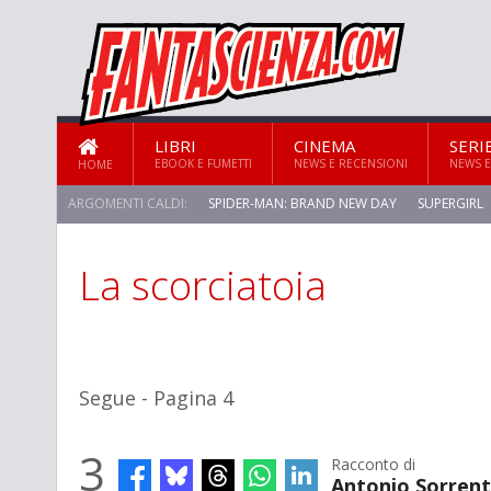
LIBRI
CINEMA
SERI
EBOOK E FUMETTI
NEWS E RECENSIONI
NEWS E
HOME
ARGOMENTI CALDI:
SPIDER-MAN: BRAND NEW DAY
SUPERGIRL
La scorciatoia
STAR TREK: STRANGE NEW WORLDS
Segue - Pagina 4
3
Racconto di
Antonio Sorrent