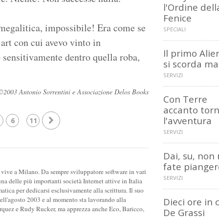
l'Ordine dell
Fenice
megalitica, impossibile! Era come se
SPECIALI
art con cui avevo vinto in
Il primo Ali
 sensitivamente dentro quella roba,
si scorda ma
SERVIZI
ati ©2003 Antonio Sorrentini e Associazione Delos Books
Con Terre
accanto tor
l'avventura
6
11
SERVIZI
Dai, su, non
fate piangere
 vive a Milano. Da sempre sviluppatore software in vari
SERVIZI
na delle più importanti società Internet attive in Italia
tica per dedicarsi esclusivamente alla scrittura. Il suo
nell'agosto 2003 e al momento sta lavorando alla
Dieci ore in 
 Marquez e Rudy Rucker, ma apprezza anche Eco, Baricco,
De Grassi
.