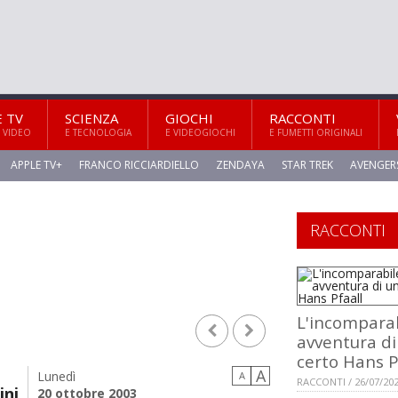
E TV
SCIENZA
GIOCHI
RACCONTI
 VIDEO
E TECNOLOGIA
E VIDEOGIOCHI
E FUMETTI ORIGINALI
APPLE TV+
FRANCO RICCIARDIELLO
ZENDAYA
STAR TREK
AVENGER
RACCONTI
L'incompara
avventura di
certo Hans P
A
Lunedì
A
RACCONTI / 26/07/20
ini
20 ottobre 2003