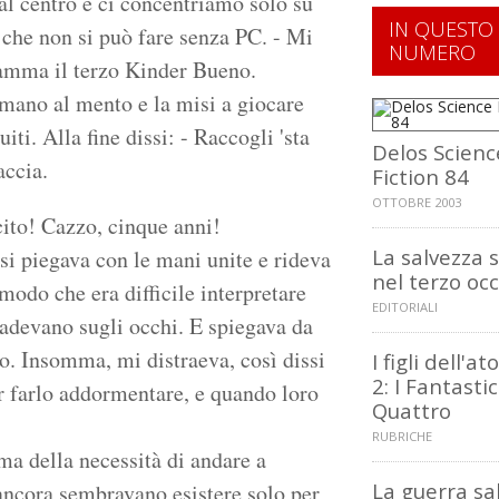
 al centro e ci concentriamo solo su
IN QUESTO
 che non si può fare senza PC. - Mi
NUMERO
amma il terzo Kinder Bueno.
a mano al mento e la misi a giocare
iti. Alla fine dissi: - Raccogli 'sta
Delos Scienc
accia.
Fiction 84
OTTOBRE 2003
cito! Cazzo, cinque anni!
La salvezza 
si piegava con le mani unite e rideva
nel terzo oc
 modo che era difficile interpretare
EDITORIALI
 cadevano sugli occhi. E spiegava da
o. Insomma, mi distraeva, così dissi
I figli dell'a
2: I Fantastic
er farlo addormentare, e quando loro
Quattro
RUBRICHE
ma della necessità di andare a
La guerra sa
ti ancora sembravano esistere solo per