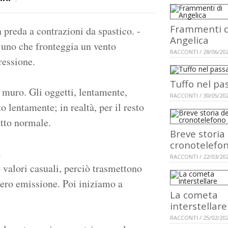
Frammenti d
n preda a contrazioni da spastico. -
Angelica
 di uno che fronteggia un vento
RACCONTI / 28/06/20
ressione.
Tuffo nel pa
l muro. Gli oggetti, lentamente,
RACCONTI / 30/05/20
o lentamente; in realtà, per il resto
utto normale.
Breve storia
cronotelefo
.
RACCONTI / 22/03/20
 valori casuali, perciò trasmettono
Zero emissione. Poi iniziamo a
La cometa
interstellare
RACCONTI / 25/02/20