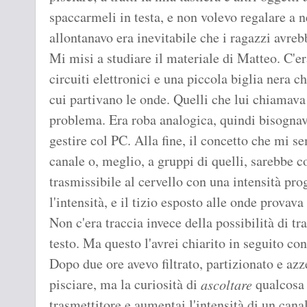
spaccarmeli in testa, e non volevo regalare a 
allontanavo era inevitabile che i ragazzi avreb
Mi misi a studiare il materiale di Matteo. C'er
circuiti elettronici e una piccola biglia nera 
cui partivano le onde. Quelli che lui chiamava
problema. Era roba analogica, quindi bisognava 
gestire col PC. Alla fine, il concetto che mi s
canale o, meglio, a gruppi di quelli, sarebbe 
trasmissibile al cervello con una intensità p
l'intensità, e il tizio esposto alle onde prova
Non c'era traccia invece della possibilità di 
testo. Ma questo l'avrei chiarito in seguito co
Dopo due ore avevo filtrato, partizionato e azz
pisciare, ma la curiosità di
qualcosa 
ascoltare
trasmettitore e aumentai l'intensità di un cana