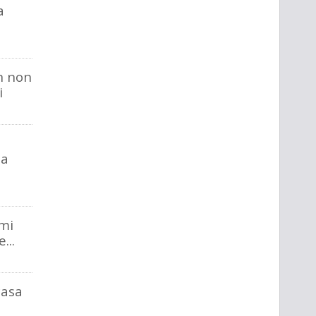
a
en non
i
na
 mi
...
casa