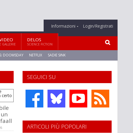
Informazioni
Login/Registrati
VIDEO
DELOS
E GALLERIE
SCIENCE FICTION
S: DOOMSDAY
NETFLIX
SADIE SINK
SEGUICI SU
bile
 un
faall
ARTICOLI PIÙ POPOLARI
26