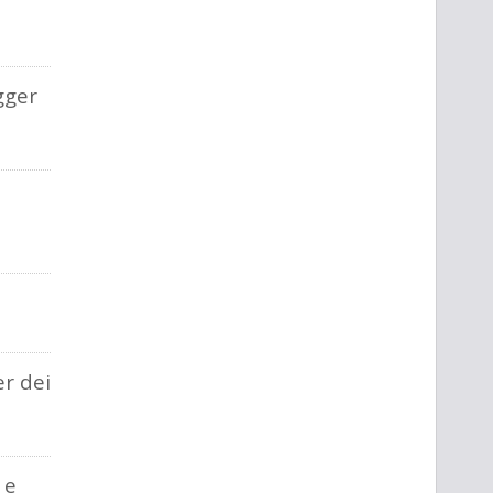
gger
a
er dei
 e