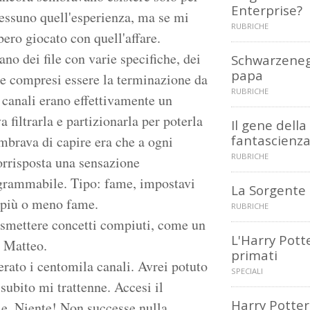
Enterprise?
nessuno quell'esperienza, ma se mi
RUBRICHE
bero giocato con quell'affare.
ano dei file con varie specifiche, dei
Schwarzene
papa
che compresi essere la terminazione da
RUBRICHE
 canali erano effettivamente un
filtrarla e partizionarla per poterla
Il gene della
fantascienz
embrava di capire era che a ogni
RUBRICHE
corrisposta una sensazione
rogrammabile. Tipo: fame, impostavi
La Sorgente
va più o meno fame.
RUBRICHE
trasmettere concetti compiuti, come un
L'Harry Pott
n Matteo.
primati
erato i centomila canali. Avrei potuto
SPECIALI
subito mi trattenne. Accesi il
Harry Potter
le. Niente! Non successe nulla.