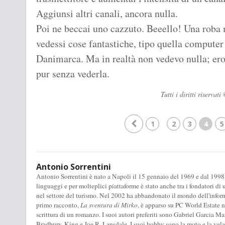
Aggiunsi altri canali, ancora nulla.
Poi ne beccai uno cazzuto. Beeello! Una roba 
vedessi cose fantastiche, tipo quella computer 
Danimarca. Ma in realtà non vedevo nulla; ero
pur senza vederla.
Tutti i diritti riserv
1
2
3
4
5
Antonio Sorrentini
Antonio Sorrentini è nato a Napoli il 15 gennaio del 1969 e dal 1998
linguaggi e per molteplici piattaforme è stato anche tra i fondatori di u
nel settore del turismo. Nel 2002 ha abbandonato il mondo dell'informa
primo racconto,
La sventura di Mirko
, è apparso su PC World Estate 
scrittura di un romanzo. I suoi autori preferiti sono Gabriel Garcia
Bradbury, King e Joe R. Lansdale. I suoi hobby sono la moto e la vela