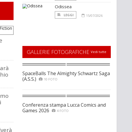
Odissea
LEGGI
15/07/2026
e
GALLERIE FOTOGRAFICHE
Vedi tutte
sarà
SpaceBalls The Almighty Schwartz Saga
chio
(A.S.S.)
10 FOTO
tomo
i
Conferenza stampa Lucca Comics and
Games 2026
4 FOTO
lverà