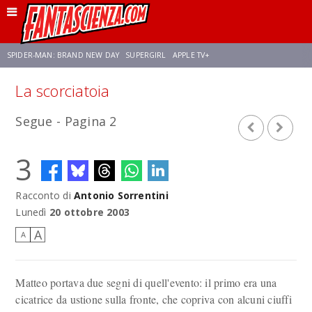
SPIDER-MAN: BRAND NEW DAY
SUPERGIRL
APPLE TV+
La scorciatoia
FRANCO RICCIARDIELLO
ZENDAYA
STAR TREK
AVENGERS: DOOMSDAY
Segue - Pagina 2
NETFLIX
SADIE SINK
STAR TREK: STRANGE NEW WORLDS
3
Racconto di
Antonio Sorrentini
Lunedì
20 ottobre 2003
A
A
Matteo portava due segni di quell'evento: il primo era una
cicatrice da ustione sulla fronte, che copriva con alcuni ciuffi