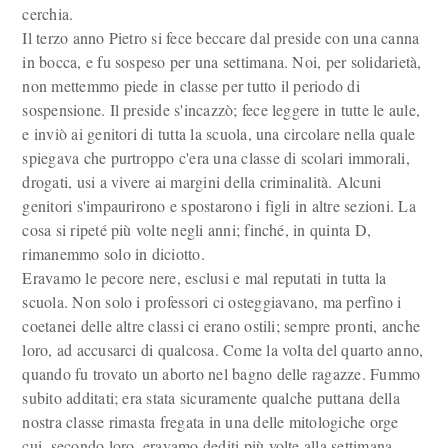
cerchia.
Il terzo anno Pietro si fece beccare dal preside con una canna
in bocca, e fu sospeso per una settimana. Noi, per solidarietà,
non mettemmo piede in classe per tutto il periodo di
sospensione. Il preside s'incazzò; fece leggere in tutte le aule,
e inviò ai genitori di tutta la scuola, una circolare nella quale
spiegava che purtroppo c'era una classe di scolari immorali,
drogati, usi a vivere ai margini della criminalità. Alcuni
genitori s'impaurirono e spostarono i figli in altre sezioni. La
cosa si ripeté più volte negli anni; finché, in quinta D,
rimanemmo solo in diciotto.
Eravamo le pecore nere, esclusi e mal reputati in tutta la
scuola. Non solo i professori ci osteggiavano, ma perfino i
coetanei delle altre classi ci erano ostili; sempre pronti, anche
loro, ad accusarci di qualcosa. Come la volta del quarto anno,
quando fu trovato un aborto nel bagno delle ragazze. Fummo
subito additati; era stata sicuramente qualche puttana della
nostra classe rimasta fregata in una delle mitologiche orge
cui, secondo loro, eravamo dediti più volte alla settimana.