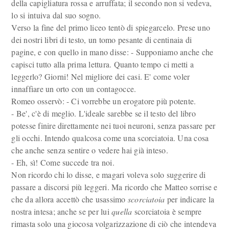
della capigliatura rossa e arruffata; il secondo non si vedeva,
lo si intuiva dal suo sogno.
Verso la fine del primo liceo tentò di spiegarcelo. Prese uno
dei nostri libri di testo, un tomo pesante di centinaia di
pagine, e con quello in mano disse: - Supponiamo anche che
capisci tutto alla prima lettura. Quanto tempo ci metti a
leggerlo? Giorni! Nel migliore dei casi. E' come voler
innaffiare un orto con un contagocce.
Romeo osservò: - Ci vorrebbe un erogatore più potente.
- Be', c'è di meglio. L'ideale sarebbe se il testo del libro
potesse finire direttamente nei tuoi neuroni, senza passare per
gli occhi. Intendo qualcosa come una scorciatoia. Una cosa
che anche senza sentire o vedere hai già inteso.
- Eh, sì! Come succede tra noi.
Non ricordo chi lo disse, e magari voleva solo suggerire di
passare a discorsi più leggeri. Ma ricordo che Matteo sorrise e
che da allora accettò che usassimo
scorciatoia
per indicare la
nostra intesa; anche se per lui
quella
scorciatoia è sempre
rimasta solo una giocosa volgarizzazione di ciò che intendeva