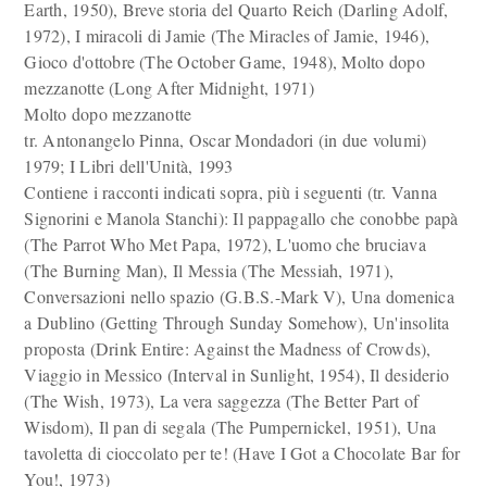
Earth, 1950), Breve storia del Quarto Reich (Darling Adolf,
1972), I miracoli di Jamie (The Miracles of Jamie, 1946),
Gioco d'ottobre (The October Game, 1948), Molto dopo
mezzanotte (Long After Midnight, 1971)
Molto dopo mezzanotte
tr. Antonangelo Pinna, Oscar Mondadori (in due volumi)
1979; I Libri dell'Unità, 1993
Contiene i racconti indicati sopra, più i seguenti (tr. Vanna
Signorini e Manola Stanchi): Il pappagallo che conobbe papà
(The Parrot Who Met Papa, 1972), L'uomo che bruciava
(The Burning Man), Il Messia (The Messiah, 1971),
Conversazioni nello spazio (G.B.S.-Mark V), Una domenica
a Dublino (Getting Through Sunday Somehow), Un'insolita
proposta (Drink Entire: Against the Madness of Crowds),
Viaggio in Messico (Interval in Sunlight, 1954), Il desiderio
(The Wish, 1973), La vera saggezza (The Better Part of
Wisdom), Il pan di segala (The Pumpernickel, 1951), Una
tavoletta di cioccolato per te! (Have I Got a Chocolate Bar for
You!, 1973)