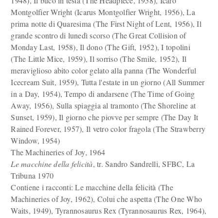
1948), Il buco in testa (The Headpiece, 1958), Icaro
Montgolfier Wright (Icarus Montgolfier Wright, 1956), La
prima notte di Quaresima (The First Night of Lent, 1956), Il
grande scontro di lunedì scorso (The Great Collision of
Monday Last, 1958), Il dono (The Gift, 1952), I topolini
(The Little Mice, 1959), Il sorriso (The Smile, 1952), Il
meraviglioso abito color gelato alla panna (The Wonderful
Icecream Suit, 1959), Tutta l'estate in un giorno (All Summer
in a Day, 1954), Tempo di andarsene (The Time of Going
Away, 1956), Sulla spiaggia al tramonto (The Shoreline at
Sunset, 1959), Il giorno che piovve per sempre (The Day It
Rained Forever, 1957), Il vetro color fragola (The Strawberry
Window, 1954)
The Machineries of Joy, 1964
Le macchine della felicità
, tr. Sandro Sandrelli, SFBC, La
Tribuna 1970
Contiene i racconti: Le macchine della felicità (The
Machineries of Joy, 1962), Colui che aspetta (The One Who
Waits, 1949), Tyrannosaurus Rex (Tyrannosaurus Rex, 1964),