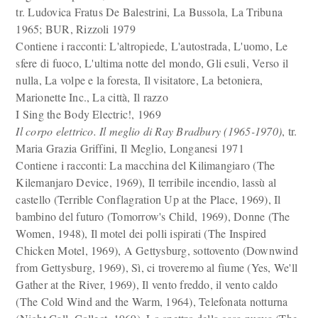
tr. Ludovica Fratus De Balestrini, La Bussola, La Tribuna
1965; BUR, Rizzoli 1979
Contiene i racconti: L'altropiede, L'autostrada, L'uomo, Le
sfere di fuoco, L'ultima notte del mondo, Gli esuli, Verso il
nulla, La volpe e la foresta, Il visitatore, La betoniera,
Marionette Inc., La città, Il razzo
I Sing the Body Electric!, 1969
Il corpo elettrico. Il meglio di Ray Bradbury (1965-1970)
, tr.
Maria Grazia Griffini, Il Meglio, Longanesi 1971
Contiene i racconti: La macchina del Kilimangiaro (The
Kilemanjaro Device, 1969), Il terribile incendio, lassù al
castello (Terrible Conflagration Up at the Place, 1969), Il
bambino del futuro (Tomorrow's Child, 1969), Donne (The
Women, 1948), Il motel dei polli ispirati (The Inspired
Chicken Motel, 1969), A Gettysburg, sottovento (Downwind
from Gettysburg, 1969), Sì, ci troveremo al fiume (Yes, We'll
Gather at the River, 1969), Il vento freddo, il vento caldo
(The Cold Wind and the Warm, 1964), Telefonata notturna