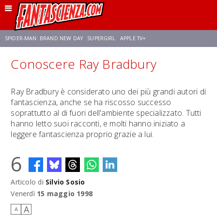
SPIDER-MAN: BRAND NEW DAY
SUPERGIRL
APPLE TV+
Conoscere Ray Bradbury
FRANCO RICCIARDIELLO
ZENDAYA
STAR TREK
AVENGERS: DOOMSDAY
Ray Bradbury è considerato uno dei più grandi autori di
fantascienza, anche se ha riscosso successo
NETFLIX
SADIE SINK
STAR TREK: STRANGE NEW WORLDS
soprattutto al di fuori dell'ambiente specializzato. Tutti
hanno letto suoi racconti, e molti hanno iniziato a
leggere fantascienza proprio grazie a lui.
6
Articolo di
Silvio Sosio
Venerdì
15 maggio 1998
A
A