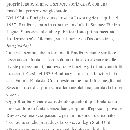
proprie letture, si mise a scrivere storie da sé, con una
macchina per scrivere giocattolo.
Nel 1934 la famiglia si trasferisce a Los Angeles, e qui, nel
1937, Bradbury entra in contatto un club, la Science Fiction
Legue. Si associa al club e pubblica il suo primo racconto,
Hollerbochen's Dilemma, sulla fanzine dell'associazione,
Imagination!
.
Tuttavia, sembra che la fortuna di Bradbury come scrittore
fosse ancora lontana. Non solo non riusciva a vendere alle
riviste professionali, ma persino le fanzine gli rifiutavano tutti
i racconti. Così nel 1939 Bradbury lancia una fanzine tutta
sua: Futuria Fantasia. Con questo nome, tra l'altro, negli anni
Sessanta uscirà la primissima fanzine italiana, curata da Luigi
Cozzi.
Oggi Bradbury viene considerato quanto di più lontano da
uno scrittore di fantascienza hard, eppure all'epoca il giovane
Ray aveva una vera passione per un movimento chiamato
Tecnocrazia, che prevedeva la salvezza degli Stati Uniti
attraverso un governo di scienziati basato su ideali di