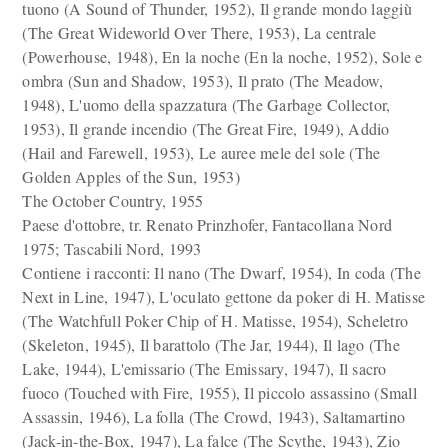
tuono (A Sound of Thunder, 1952), Il grande mondo laggiù
(The Great Wideworld Over There, 1953), La centrale
(Powerhouse, 1948), En la noche (En la noche, 1952), Sole e
ombra (Sun and Shadow, 1953), Il prato (The Meadow,
1948), L'uomo della spazzatura (The Garbage Collector,
1953), Il grande incendio (The Great Fire, 1949), Addio
(Hail and Farewell, 1953), Le auree mele del sole (The
Golden Apples of the Sun, 1953)
The October Country, 1955
Paese d'ottobre, tr. Renato Prinzhofer, Fantacollana Nord
1975; Tascabili Nord, 1993
Contiene i racconti: Il nano (The Dwarf, 1954), In coda (The
Next in Line, 1947), L'oculato gettone da poker di H. Matisse
(The Watchfull Poker Chip of H. Matisse, 1954), Scheletro
(Skeleton, 1945), Il barattolo (The Jar, 1944), Il lago (The
Lake, 1944), L'emissario (The Emissary, 1947), Il sacro
fuoco (Touched with Fire, 1955), Il piccolo assassino (Small
Assassin, 1946), La folla (The Crowd, 1943), Saltamartino
(Jack-in-the-Box, 1947), La falce (The Scythe, 1943), Zio