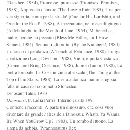
(Banshee, 1984), Promesse, promesse (Promises, Promises,
1988), Approccio d'amore (The Love Affair, 1985), Una per
sua signoria, e una per la strada! (One for His Lordship, and
One for the Road!, 1988), A mezzanotte, nel mese di giugno
(At Midnight, in the Month of June, 1954), Mi benedica,
padre, perché ho peccato (Bless Me Father, for I Have
Sinned, 1984), Secondo gli ordini (By the Numbers!, 1984),
Un tocco di petulanza (A Touch of Petulance, 1980), Lunga
spartizione (Long Division, 1988), Vieni, e porta Costanza
(Come, and Bring Costance, 1988), Junior (Junior, 1988), La
pietra tombale, La Cosa in cima alle scale (The Thing at the
Top of the Stairs, 1988), La vera autentica mummia egizia
fatta in casa dal colonnello Stonesteel
Dinosaur Tales, 1983
Dinosauri
, tr. Lidia Perria, Interno Giallo 1991
Contiene i racconti: A parte un dinosauro, che cosa vuoi
diventare da grande? (Beside a Dinosaur, Whatta Ya Wanna
Be When YouGrow Up?, 1983), Un rombo di tuono, La
sirena da nebbia, Tyrannosaurus Rex