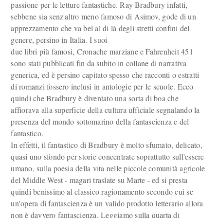
passione per le letture fantastiche. Ray Bradbury infatti,
sebbene sia senz'altro meno famoso di Asimov, gode di un
apprezzamento che va bel al di là degli stretti confini del
genere, persino in Italia. I suoi
due libri più famosi, Cronache marziane e Fahrenheit 451
sono stati pubblicati fin da subito in collane di narrativa
generica, ed è persino capitato spesso che racconti o estratti
di romanzi fossero inclusi in antologie per le scuole. Ecco
quindi che Bradbury è diventato una sorta di boa che
affiorava alla superficie della cultura ufficiale segnalando la
presenza del mondo sottomarino della fantascienza e del
fantastico.
In effetti, il fantastico di Bradbury è molto sfumato, delicato,
quasi uno sfondo per storie concentrate soprattutto sull'essere
umano, sulla poesia della vita nelle piccole comunità agricole
del Middle West - magari traslate su Marte - ed si presta
quindi benissimo al classico ragionamento secondo cui se
un'opera di fantascienza è un valido prodotto letterario allora
non è davvero fantascienza. Leggiamo sulla quarta di