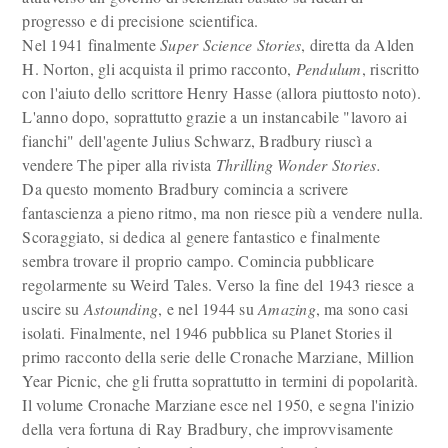
progresso e di precisione scientifica.
Nel 1941 finalmente
Super Science Stories
, diretta da Alden
H. Norton, gli acquista il primo racconto,
Pendulum
, riscritto
con l'aiuto dello scrittore Henry Hasse (allora piuttosto noto).
L'anno dopo, soprattutto grazie a un instancabile "lavoro ai
fianchi" dell'agente Julius Schwarz, Bradbury riuscì a
vendere The piper alla rivista
Thrilling Wonder Stories.
Da questo momento Bradbury comincia a scrivere
fantascienza a pieno ritmo, ma non riesce più a vendere nulla.
Scoraggiato, si dedica al genere fantastico e finalmente
sembra trovare il proprio campo. Comincia pubblicare
regolarmente su Weird Tales. Verso la fine del 1943 riesce a
uscire su
Astounding
, e nel 1944 su
Amazing
, ma sono casi
isolati. Finalmente, nel 1946 pubblica su Planet Stories il
primo racconto della serie delle Cronache Marziane, Million
Year Picnic, che gli frutta soprattutto in termini di popolarità.
Il volume Cronache Marziane esce nel 1950, e segna l'inizio
della vera fortuna di Ray Bradbury, che improvvisamente