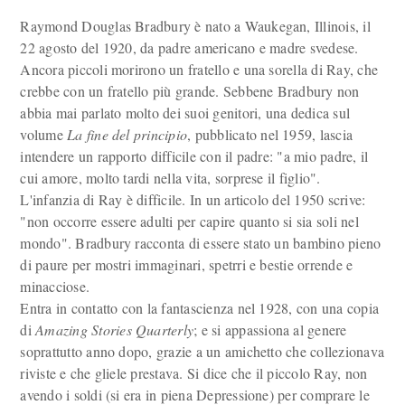
Raymond Douglas Bradbury è nato a Waukegan, Illinois, il
22 agosto del 1920, da padre americano e madre svedese.
Ancora piccoli morirono un fratello e una sorella di Ray, che
crebbe con un fratello più grande. Sebbene Bradbury non
abbia mai parlato molto dei suoi genitori, una dedica sul
volume
La fine del principio
, pubblicato nel 1959, lascia
intendere un rapporto difficile con il padre: "a mio padre, il
cui amore, molto tardi nella vita, sorprese il figlio".
L'infanzia di Ray è difficile. In un articolo del 1950 scrive:
"non occorre essere adulti per capire quanto si sia soli nel
mondo". Bradbury racconta di essere stato un bambino pieno
di paure per mostri immaginari, spetrri e bestie orrende e
minacciose.
Entra in contatto con la fantascienza nel 1928, con una copia
di
Amazing Stories Quarterly
; e si appassiona al genere
soprattutto anno dopo, grazie a un amichetto che collezionava
riviste e che gliele prestava. Si dice che il piccolo Ray, non
avendo i soldi (si era in piena Depressione) per comprare le