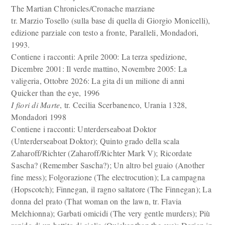
The Martian Chronicles/Cronache marziane
tr. Marzio Tosello (sulla base di quella di Giorgio Monicelli),
edizione parziale con testo a fronte, Paralleli, Mondadori,
1993.
Contiene i racconti: Aprile 2000: La terza spedizione,
Dicembre 2001: Il verde mattino, Novembre 2005: La
valigeria, Ottobre 2026: La gita di un milione di anni
Quicker than the eye, 1996
I fiori di Marte
, tr. Cecilia Scerbanenco, Urania 1328,
Mondadori 1998
Contiene i racconti: Unterderseaboat Doktor
(Unterderseaboat Doktor); Quinto grado della scala
Zaharoff/Richter (Zaharoff/Richter Mark V); Ricordate
Sascha? (Remember Sascha?); Un altro bel guaio (Another
fine mess); Folgorazione (The electrocution); La campagna
(Hopscotch); Finnegan, il ragno saltatore (The Finnegan); La
donna del prato (That woman on the lawn, tr. Flavia
Melchionna); Garbati omicidi (The very gentle murders); Più