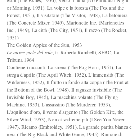
esuli (The Exiles, 1950), Verso il nulla (No Particular Night
or Morning, 1951), La volpe e la foresta (The Fox and the
Forest, 1951), Il visitatore (The Visitor, 1948), La betoniera
(The Concrete Mixer, 1949), Marionette Inc. (Marionettes
Inc., 1949), La città (The City, 1951), Il razzo (The Rocket,
1951)
The Golden Apples of the Sun, 1953
Le auree mele del sole
, tr. Roberta Rambelli, SFBC, La
Tribuna 1964
Contiene i racconti: La sirena (The Fog Horn, 1951), La
strega d'aprile (The April Witch, 1952), L'immensità (The
Wilderness, 1952), Il frutto in fondo alla coppa (The Fruit at
the Bottom of the Bowl, 1948), Il ragazzo invisibile (The
Invisible Boy, 1945), La macchina volante (The Flying
Machine, 1953), L'assassino (The Murderer, 1953),
L'aquilone d'oro, il vento d'argento (The Golden Kite, the
Silver Wind, 1953), Non ci vedremo più (I See You Never,
1947), Ricamo (Embroidey, 1951), La grande partita bianca e
nera (The Big Black and White Game, 1945), Rumore di