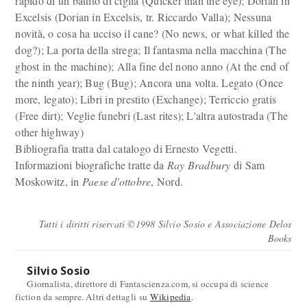
rapido di un battito di ciglia (Quicker than the eye); Dorian in
Excelsis (Dorian in Excelsis, tr. Riccardo Valla); Nessuna
novità, o cosa ha ucciso il cane? (No news, or what killed the
dog?); La porta della strega; Il fantasma nella macchina (The
ghost in the machine); Alla fine del nono anno (At the end of
the ninth year); Bug (Bug); Ancora una volta. Legato (Once
more, legato); Libri in prestito (Exchange); Terriccio gratis
(Free dirt); Veglie funebri (Last rites); L'altra autostrada (The
other highway)
Bibliografia tratta dal catalogo di Ernesto Vegetti.
Informazioni biografiche tratte da
Ray Bradbury
di Sam
Moskowitz, in
Paese d'ottobre
, Nord.
Tutti i diritti riservati ©1998 Silvio Sosio e Associazione Delos
Books
Silvio Sosio
Giornalista, direttore di Fantascienza.com, si occupa di science
fiction da sempre. Altri dettagli su
Wikipedia
.