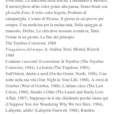
Esorcismo, La macchina della felicità, Chiamando il Messico,
Il meraviglioso abito color gelato alla panna, Erano bruni con
gli occhi d'oro, Il vetro color fragola, Profumo di
salsapariglia, L'estate di Picasso, Il giorno in cui piovve per
sempre, Una medicina per la malinconia, Sulla spiaggia al
tramonto, Delirio, La città dove nessuno scendeva, Tutta
l'estate in un giorno, La fine del principio
The Toynbee Convector, 1988
Viaggiatore del tempo
, tr. Andrea Terzi, Mistral, Rizzoli
1989
Contiene i racconti: Il convettore di Toynbee (The Toynbee
Convector, 1984), La botola (The Trapdoor, 1985),
Sull'Orient, diretto a nord (On the Orient, North, 1988), Una
notte nella tua vita (One Night in Your Life, 1988), A ovest di
October (West of October, 1988), L'ultimo circo (The Last
Circus, 1980), Stanlio e Ollio (The Laurel and Hardy Love
Affair, 1987), Suppongo tu ti stia chiedendo perché siamo qui
(I Suppose You Are Wondering Why We Are Here, 1984),
Lafayette, addio! (Lafayette Farewell, 1988), Banshee