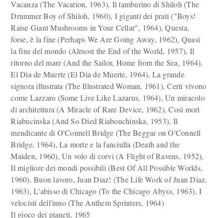
Vacanza (The Vacation, 1963), Il tamburino di Shiloh (The
Drummer Boy of Shiloh, 1960), I giganti dei prati ("Boys!
Raise Giant Mushrooms in Your Cellar", 1964), Questa,
forse, è la fine (Perhaps We Are Going Away, 1962), Quasi
la fine del mondo (Almost the End of the World, 1957), Il
ritorno del mare (And the Sailor, Home from the Sea, 1964),
El Dia de Muerte (El Dia de Muerte, 1964), La grande
signora illustrata (The Illustrated Woman, 1961), Certi vivono
come Lazzaro (Some Live Like Lazarus, 1964), Un miracolo
di architettura (A Miracle of Rare Device, 1962), Così morì
Riabucinska (And So Died Riabouchinska, 1953), Il
mendicante di O'Connell Bridge (The Beggar on O'Connell
Bridge, 1964), La morte e la fanciulla (Death and the
Maiden, 1960), Un volo di corvi (A Flight of Ravens, 1952),
Il migliore dei mondi possibili (Best Of All Possible Worlds,
1960), Buon lavoro, Juan Diaz! (The Life Work of Juan Diaz,
1963), L'abisso di Chicago (To the Chicago Abyss, 1963), I
velocisti dell'inno (The Anthem Sprinters, 1964)
Il gioco dei pianeti, 1965