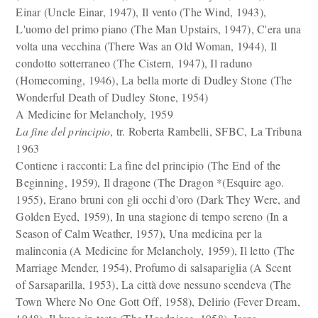
Einar (Uncle Einar, 1947), Il vento (The Wind, 1943),
L'uomo del primo piano (The Man Upstairs, 1947), C'era una
volta una vecchina (There Was an Old Woman, 1944), Il
condotto sotterraneo (The Cistern, 1947), Il raduno
(Homecoming, 1946), La bella morte di Dudley Stone (The
Wonderful Death of Dudley Stone, 1954)
A Medicine for Melancholy, 1959
La fine del principio
, tr. Roberta Rambelli, SFBC, La Tribuna
1963
Contiene i racconti: La fine del principio (The End of the
Beginning, 1959), Il dragone (The Dragon *(Esquire ago.
1955), Erano bruni con gli occhi d'oro (Dark They Were, and
Golden Eyed, 1959), In una stagione di tempo sereno (In a
Season of Calm Weather, 1957), Una medicina per la
malinconia (A Medicine for Melancholy, 1959), Il letto (The
Marriage Mender, 1954), Profumo di salsapariglia (A Scent
of Sarsaparilla, 1953), La città dove nessuno scendeva (The
Town Where No One Gott Off, 1958), Delirio (Fever Dream,