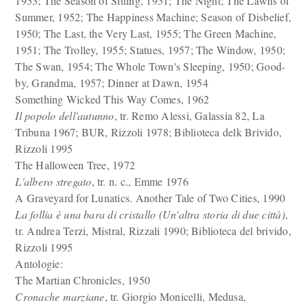
1953; The Season of Sitting, 1951; The Night; The Lawns of
Summer, 1952; The Happiness Machine; Season of Disbelief,
1950; The Last, the Very Last, 1955; The Green Machine,
1951; The Trolley, 1955; Statues, 1957; The Window, 1950;
The Swan, 1954; The Whole Town's Sleeping, 1950; Good-
by, Grandma, 1957; Dinner at Dawn, 1954
Something Wicked This Way Comes, 1962
Il popolo dell'autunno
, tr. Remo Alessi, Galassia 82, La
Tribuna 1967; BUR, Rizzoli 1978; Biblioteca delk Brivido,
Rizzoli 1995
The Halloween Tree, 1972
L'albero stregato
, tr. n. c., Emme 1976
A Graveyard for Lunatics. Another Tale of Two Cities, 1990
La follia è una bara di cristallo (Un'altra storia di due città)
,
tr. Andrea Terzi, Mistral, Rizzali 1990; Biblioteca del brivido,
Rizzoli 1995
Antologie:
The Martian Chronicles, 1950
Cronache marziane
, tr. Giorgio Monicelli, Medusa,