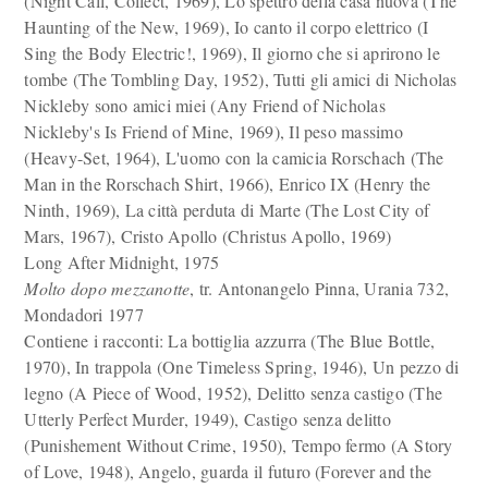
(Night Call, Collect, 1969), Lo spettro della casa nuova (The
Haunting of the New, 1969), Io canto il corpo elettrico (I
Sing the Body Electric!, 1969), Il giorno che si aprirono le
tombe (The Tombling Day, 1952), Tutti gli amici di Nicholas
Nickleby sono amici miei (Any Friend of Nicholas
Nickleby's Is Friend of Mine, 1969), Il peso massimo
(Heavy-Set, 1964), L'uomo con la camicia Rorschach (The
Man in the Rorschach Shirt, 1966), Enrico IX (Henry the
Ninth, 1969), La città perduta di Marte (The Lost City of
Mars, 1967), Cristo Apollo (Christus Apollo, 1969)
Long After Midnight, 1975
Molto dopo mezzanotte
, tr. Antonangelo Pinna, Urania 732,
Mondadori 1977
Contiene i racconti: La bottiglia azzurra (The Blue Bottle,
1970), In trappola (One Timeless Spring, 1946), Un pezzo di
legno (A Piece of Wood, 1952), Delitto senza castigo (The
Utterly Perfect Murder, 1949), Castigo senza delitto
(Punishement Without Crime, 1950), Tempo fermo (A Story
of Love, 1948), Angelo, guarda il futuro (Forever and the