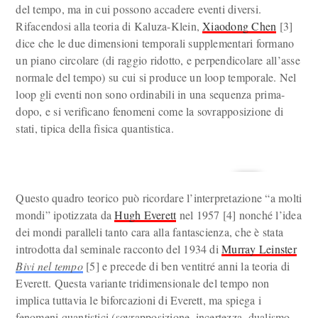
del tempo, ma in cui possono accadere eventi diversi.
Rifacendosi alla teoria di Kaluza-Klein,
Xiaodong Chen
[3]
dice che le due dimensioni temporali supplementari formano
un piano circolare (di raggio ridotto, e perpendicolare all’asse
normale del tempo) su cui si produce un loop temporale. Nel
loop gli eventi non sono ordinabili in una sequenza prima-
dopo, e si verificano fenomeni come la sovrapposizione di
stati, tipica della fisica quantistica.
Questo quadro teorico può ricordare l’interpretazione “a molti
mondi” ipotizzata da
Hugh Everett
nel 1957 [4] nonché l’idea
dei mondi paralleli tanto cara alla fantascienza, che è stata
introdotta dal seminale racconto del 1934 di
Murray Leinster
Bivi nel tempo
[5] e precede di ben ventitré anni la teoria di
Everett. Questa variante tridimensionale del tempo non
implica tuttavia le biforcazioni di Everett, ma spiega i
fenomeni quantistici (sovrapposizione, incertezza, dualismo,