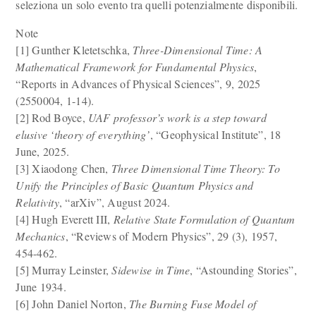
seleziona un solo evento tra quelli potenzialmente disponibili.
Note
[1] Gunther Kletetschka,
Three-Dimensional Time: A
Mathematical Framework for Fundamental Physics
,
“Reports in Advances of Physical Sciences”, 9, 2025
(2550004, 1-14).
[2] Rod Boyce,
UAF professor’s work is a step toward
elusive ‘theory of everything’
, “Geophysical Institute”, 18
June, 2025.
[3] Xiaodong Chen,
Three Dimensional Time Theory: To
Unify the Principles of Basic Quantum Physics and
Relativity
, “arXiv”, August 2024.
[4] Hugh Everett III,
Relative State Formulation of Quantum
Mechanics
, “Reviews of Modern Physics”, 29 (3), 1957,
454-462.
[5] Murray Leinster,
Sidewise in Time
, “Astounding Stories”,
June 1934.
[6] John Daniel Norton,
The Burning Fuse Model of