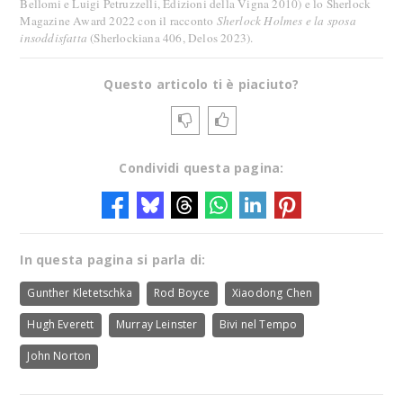
Bellomi e Luigi Petruzzelli, Edizioni della Vigna 2010) e lo Sherlock
Magazine Award 2022 con il racconto
Sherlock Holmes e la sposa
insoddisfatta
(Sherlockiana 406, Delos 2023).
Questo articolo ti è piaciuto?
Condividi questa pagina:
In questa pagina si parla di:
Gunther Kletetschka
Rod Boyce
Xiaodong Chen
Hugh Everett
Murray Leinster
Bivi nel Tempo
John Norton