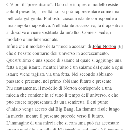
C’è poi il “presentismo”. Dato che in questo modello esiste
solo il presente, la realtà non si può rappresentare come una
pellicola già girata. Piuttosto, ciascun istante corrisponde a
una singola diapositiva. Nell’istante successivo, la diapositiva
si dissolve e viene sostituita da un’altra. Come si vede, il
modello è unidimensionale.
Infine c’è il modello della “miccia accesa” di
John Norton
[6]
che è l’esatto contrario dell’universo in accrescimento.
Quest’ultimo è una specie di salame al quale si aggiunge una
fetta a ogni istante, mentre l’altro è un salame dal quale a ogni
istante viene tagliata via una fetta. Nel secondo abbiamo
passato e presente, nel primo abbiamo futuro e presente.
Più esattamente, il modello di Norton corrisponde a una
miccia che contiene in sé tutto il tempo dell’universo, e che
può essere rappresentata da una semiretta, il cui punto
d’inizio venga acceso dal Big Bang. La fiamma risale lungo
la miccia, mentre il presente procede verso il futuro.
L’immagine di una miccia che si consuma può far accostare
questo modello a quello di Kletetschka, nel quale è il tempo a