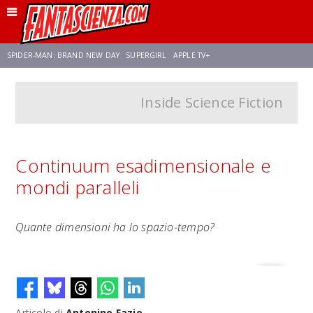
SPIDER-MAN: BRAND NEW DAY
SUPERGIRL
APPLE TV+
Inside Science Fiction
FRANCO RICCIARDIELLO
ZENDAYA
AVENGERS: DOOMSDAY
STAR TREK
NETFLIX
SADIE SINK
STAR TREK: STRANGE NEW WORLDS
Continuum esadimensionale e
mondi paralleli
Quante dimensioni ha lo spazio-tempo?
Articolo di
Antonino Fazio