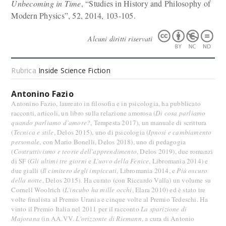
Unbecoming in Time
, “Studies in History and Philosophy of
Modern Physics”, 52, 2014, 103-105.
Alcuni diritti riservati
Rubrica
Inside Science Fiction
Antonino Fazio
Antonino Fazio, laureato in filosofia e in psicologia, ha pubblicato
racconti, articoli, un libro sulla relazione amorosa (
Di cosa parliamo
quando parliamo d’amore?
, Tempesta 2017), un manuale di scrittura
(
Tecnica e stile
, Delos 2015), uno di psicologia (
Ipnosi e cambiamento
personale
, con Mario Bonelli, Delos 2018), uno di pedagogia
(
Costruttivismo e teorie dell'apprendimento
, Delos 2019), due romanzi
di SF (
Gli ultimi tre giorni
e
L’uovo della Fenice
, Libromania 2014) e
due gialli (
Il cimitero degli impiccati
, Libromania 2014, e
Più oscuro
della notte
, Delos 2015). Ha curato (con Riccardo Valla) un volume su
Cornell Woolrich (
L’incubo ha mille occhi
, Elara 2010) ed è stato tre
volte finalista al Premio Urania e cinque volte al Premio Tedeschi. Ha
vinto il Premio Italia nel 2011 per il racconto
La sparizione di
Majorana
(in AA.VV.
L'orizzonte di Riemann
, a cura di Antonio