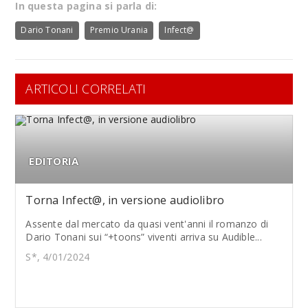
In questa pagina si parla di:
Dario Tonani
Premio Urania
Infect@
ARTICOLI CORRELATI
EDITORIA
Torna Infect@, in versione audiolibro
Assente dal mercato da quasi vent'anni il romanzo di
Dario Tonani sui “+toons” viventi arriva su Audible...
S*, 4/01/2024