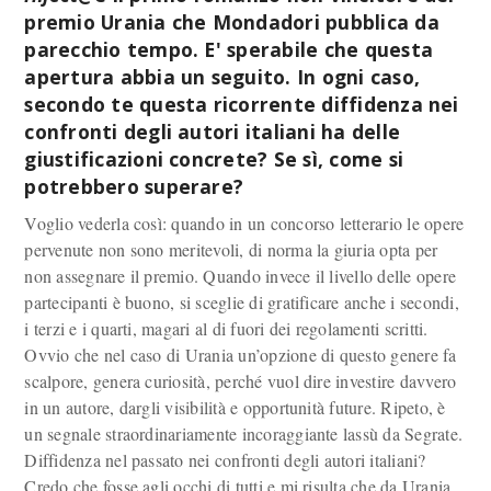
premio Urania che Mondadori pubblica da
parecchio tempo. E' sperabile che questa
apertura abbia un seguito. In ogni caso,
secondo te questa ricorrente diffidenza nei
confronti degli autori italiani ha delle
giustificazioni concrete? Se sì, come si
potrebbero superare?
Voglio vederla così: quando in un concorso letterario le opere
pervenute non sono meritevoli, di norma la giuria opta per
non assegnare il premio. Quando invece il livello delle opere
partecipanti è buono, si sceglie di gratificare anche i secondi,
i terzi e i quarti, magari al di fuori dei regolamenti scritti.
Ovvio che nel caso di Urania un’opzione di questo genere fa
scalpore, genera curiosità, perché vuol dire investire davvero
in un autore, dargli visibilità e opportunità future. Ripeto, è
un segnale straordinariamente incoraggiante lassù da Segrate.
Diffidenza nel passato nei confronti degli autori italiani?
Credo che fosse agli occhi di tutti e mi risulta che da Urania