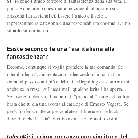
SF, io sono l’unico scrittore di fantascienza della sua vita. Il
punto è che non ha nessuna intenzione di allargare i suoi
orizzonti fantascientifici. Essere l’unico e il solo a
rappresentare la categoria è una responsabilità enorme. E uno
stimolo straordinario.
Esiste secondo te una "via italiana alla
fantascienza"?
Eccome, comunque si voglia prendere la tua domanda. Se
intendi identità, ambientazioni, idee credo che noi italiani
siamo al passo con i più celebrati colleghi inglesi e americani,
anche se la frase “A Lucca mai” qualche ferita l’ha aperta...
Se invece ti riferisci al numero di “praticanti”, cioè agli autori,
basta che tu dia una scorsa al catalogo di Ernesto Vegetti. Se,
però, ti riferisci alle copie vendute in libreria e in edicola,
devo dire che la “via” effettivamente non è molto visibile…
Infect@
è il primo romanzo non vincitore del