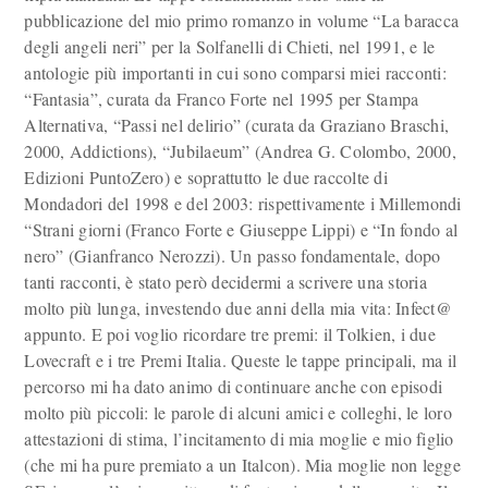
pubblicazione del mio primo romanzo in volume “La baracca
degli angeli neri” per la Solfanelli di Chieti, nel 1991, e le
antologie più importanti in cui sono comparsi miei racconti:
“Fantasia”, curata da Franco Forte nel 1995 per Stampa
Alternativa, “Passi nel delirio” (curata da Graziano Braschi,
2000, Addictions), “Jubilaeum” (Andrea G. Colombo, 2000,
Edizioni PuntoZero) e soprattutto le due raccolte di
Mondadori del 1998 e del 2003: rispettivamente i Millemondi
“Strani giorni (Franco Forte e Giuseppe Lippi) e “In fondo al
nero” (Gianfranco Nerozzi). Un passo fondamentale, dopo
tanti racconti, è stato però decidermi a scrivere una storia
molto più lunga, investendo due anni della mia vita: Infect@
appunto. E poi voglio ricordare tre premi: il Tolkien, i due
Lovecraft e i tre Premi Italia. Queste le tappe principali, ma il
percorso mi ha dato animo di continuare anche con episodi
molto più piccoli: le parole di alcuni amici e colleghi, le loro
attestazioni di stima, l’incitamento di mia moglie e mio figlio
(che mi ha pure premiato a un Italcon). Mia moglie non legge