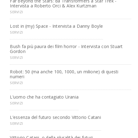
Far beyond the Stars: da Transformers a Star Trek -
Intervista a Roberto Orci & Alex Kurtzman
SERVIZI
Lost in (my) Space - Intervista a Danny Boyle
SERVIZI
Bush fa più paura dei film horror - Intervista con Stuart
Gordon
SERVIZI
Robot: 50 (ma anche 100, 1000, un milione) di questi
numeri
SERVIZI
L’uomo che ha contagiato Urania
SERVIZI
L’essenza del futuro secondo Vittorio Catani
SERVIZI
Vittorio Catani, o della pluralità dei futuri