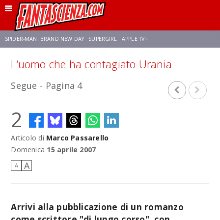
SPIDER-MAN: BRAND NEW DAY
SUPERGIRL
APPLE TV+
L’uomo che ha contagiato Urania
FRANCO RICCIARDIELLO
ZENDAYA
STAR TREK
AVENGERS: DOOMSDAY
Segue - Pagina 4
NETFLIX
SADIE SINK
CELIA ROSE GOODING
2
Articolo di
Marco Passarello
Domenica
15 aprile 2007
A
A
Arrivi alla pubblicazione di un romanzo
come scrittore "di lungo corso", con