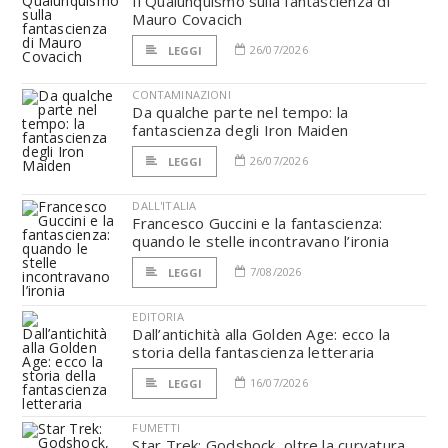
Il Qualunquismo sulla fantascienza di
Mauro Covacich
26/07/2026
LEGGI
CONTAMINAZIONI
Da qualche parte nel tempo: la
fantascienza degli Iron Maiden
26/07/2026
LEGGI
DALL'ITALIA
Francesco Guccini e la fantascienza:
quando le stelle incontravano l’ironia
7/08/2026
LEGGI
EDITORIA
Dall’antichità alla Golden Age: ecco la
storia della fantascienza letteraria
16/07/2026
LEGGI
FUMETTI
Star Trek: Godshock, oltre la curvatura