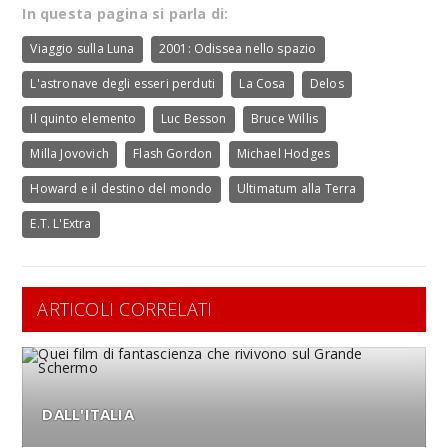
In questa pagina si parla di:
Viaggio sulla Luna
2001: Odissea nello spazio
L'astronave degli esseri perduti
La Cosa
Delos
Il quinto elemento
Luc Besson
Bruce Willis
Milla Jovovich
Flash Gordon
Michael Hodges
Howard e il destino del mondo
Ultimatum alla Terra
E.T. L'Extra
ARTICOLI CORRELATI
DALL'ITALIA