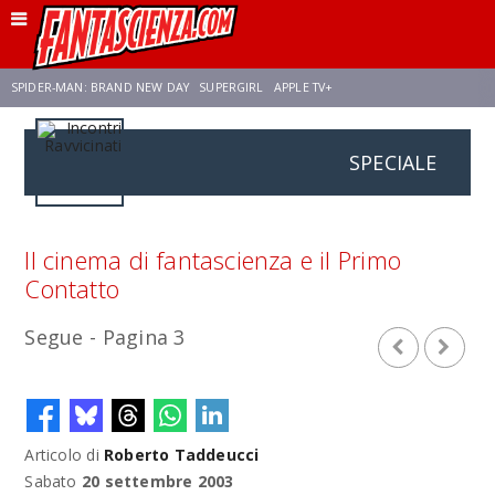
SPIDER-MAN: BRAND NEW DAY
SUPERGIRL
APPLE TV+
SPECIALE
FRANCO RICCIARDIELLO
ZENDAYA
STAR TREK
AVENGERS: DOOMSDAY
NETFLIX
SADIE SINK
STAR TREK: STRANGE NEW WORLDS
Il cinema di fantascienza e il Primo
Contatto
Segue - Pagina 3
Articolo di
Roberto Taddeucci
Sabato
20 settembre 2003