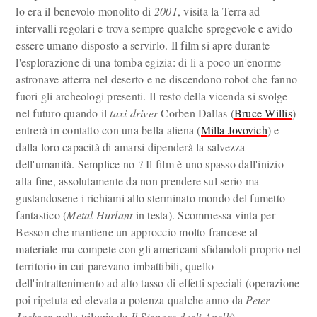
lo era il benevolo monolito di
2001
, visita la Terra ad
intervalli regolari e trova sempre qualche spregevole e avido
essere umano disposto a servirlo. Il film si apre durante
l'esplorazione di una tomba egizia: di li a poco un'enorme
astronave atterra nel deserto e ne discendono robot che fanno
fuori gli archeologi presenti. Il resto della vicenda si svolge
nel futuro quando il
taxi driver
Corben Dallas (
Bruce Willis
)
entrerà in contatto con una bella aliena (
Milla Jovovich
) e
dalla loro capacità di amarsi dipenderà la salvezza
dell'umanità. Semplice no ? Il film è uno spasso dall'inizio
alla fine, assolutamente da non prendere sul serio ma
gustandosene i richiami allo sterminato mondo del fumetto
fantastico (
Metal Hurlant
in testa). Scommessa vinta per
Besson che mantiene un approccio molto francese al
materiale ma compete con gli americani sfidandoli proprio nel
territorio in cui parevano imbattibili, quello
dell'intrattenimento ad alto tasso di effetti speciali (operazione
poi ripetuta ed elevata a potenza qualche anno da
Peter
Jackson
nella trilogia de
Il Signore degli Anelli
).