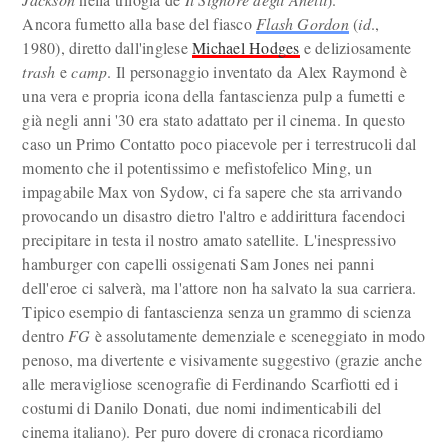
Ancora fumetto alla base del fiasco
Flash Gordon
(
id
.,
1980), diretto dall'inglese
Michael Hodges
e deliziosamente
trash
e
camp
. Il personaggio inventato da Alex Raymond è
una vera e propria icona della fantascienza pulp a fumetti e
già negli anni '30 era stato adattato per il cinema. In questo
caso un Primo Contatto poco piacevole per i terrestrucoli dal
momento che il potentissimo e mefistofelico Ming, un
impagabile Max von Sydow, ci fa sapere che sta arrivando
provocando un disastro dietro l'altro e addirittura facendoci
precipitare in testa il nostro amato satellite. L'inespressivo
hamburger con capelli ossigenati Sam Jones nei panni
dell'eroe ci salverà, ma l'attore non ha salvato la sua carriera.
Tipico esempio di fantascienza senza un grammo di scienza
dentro
FG
è assolutamente demenziale e sceneggiato in modo
penoso, ma divertente e visivamente suggestivo (grazie anche
alle meravigliose scenografie di Ferdinando Scarfiotti ed i
costumi di Danilo Donati, due nomi indimenticabili del
cinema italiano). Per puro dovere di cronaca ricordiamo