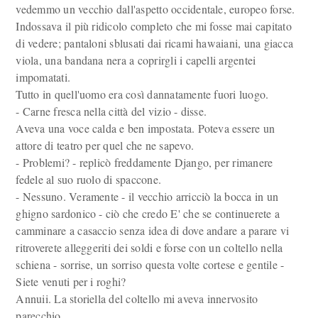
vedemmo un vecchio dall'aspetto occidentale, europeo forse.
Indossava il più ridicolo completo che mi fosse mai capitato
di vedere; pantaloni sblusati dai ricami hawaiani, una giacca
viola, una bandana nera a coprirgli i capelli argentei
impomatati.
Tutto in quell'uomo era così dannatamente fuori luogo.
- Carne fresca nella città del vizio - disse.
Aveva una voce calda e ben impostata. Poteva essere un
attore di teatro per quel che ne sapevo.
- Problemi? - replicò freddamente Django, per rimanere
fedele al suo ruolo di spaccone.
- Nessuno. Veramente - il vecchio arricciò la bocca in un
ghigno sardonico - ciò che credo E' che se continuerete a
camminare a casaccio senza idea di dove andare a parare vi
ritroverete alleggeriti dei soldi e forse con un coltello nella
schiena - sorrise, un sorriso questa volte cortese e gentile -
Siete venuti per i roghi?
Annuii. La storiella del coltello mi aveva innervosito
parecchio.