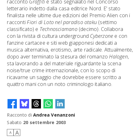
racconto
Graffiti
è stato segnalato nel Concorso
letterario indetto dalla casa editrice Nord. E' stato
finalista nelle ultime due edizioni del Premio Alien con i
racconti
Fiori di Loto nel paradiso otaku
(settimo
classificato) e
Technosciamano
(decimo). Collabora
con la rivista di cultura underground
Cyberzone
e con
fanzine cartacee e siti web giapponesi dedicati a
musica alternativa, erotismo, arte radicale. Attualmente,
dopo aver terminato la stesura del romanzo
Halogen
,
sta lavorando a del materiale riguardante la scena
noise/true crime internazionale, con lo scopo di
ricavarne un saggio che dovrebbe essere scritto a
quattro mani con un noto criminologo italiano.
Racconto di
Andrea Venanzoni
Sabato
20 settembre 2003
A
A