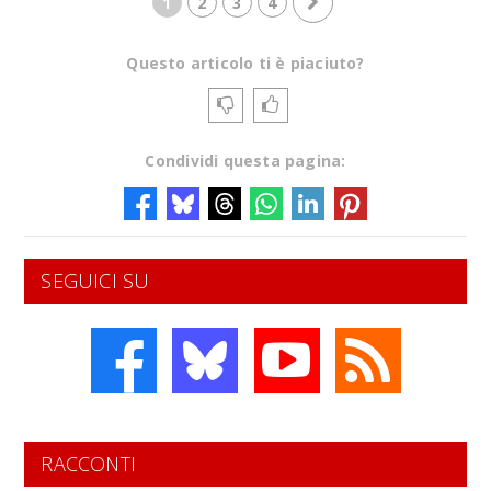
1
2
3
4
Questo articolo ti è piaciuto?
Condividi questa pagina:
SEGUICI SU
RACCONTI