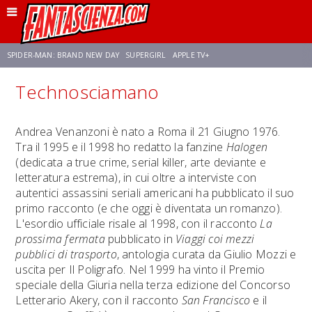
SPIDER-MAN: BRAND NEW DAY
SUPERGIRL
APPLE TV+
Technosciamano
FRANCO RICCIARDIELLO
ZENDAYA
AVENGERS: DOOMSDAY
STAR TREK
Andrea Venanzoni è nato a Roma il 21 Giugno 1976.
Tra il 1995 e il 1998 ho redatto la fanzine
Halogen
NETFLIX
SADIE SINK
STAR TREK: STRANGE NEW WORLDS
(dedicata a true crime, serial killer, arte deviante e
letteratura estrema), in cui oltre a interviste con
autentici assassini seriali americani ha pubblicato il suo
primo racconto (e che oggi è diventata un romanzo).
L'esordio ufficiale risale al 1998, con il racconto
La
prossima fermata
pubblicato in
Viaggi coi mezzi
pubblici di trasporto
, antologia curata da Giulio Mozzi e
uscita per Il Poligrafo. Nel 1999 ha vinto il Premio
speciale della Giuria nella terza edizione del Concorso
Letterario Akery, con il racconto
San Francisco
e il