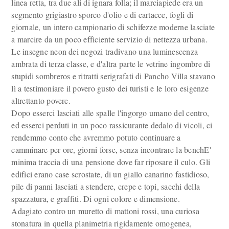
linea retta, tra due ali di ignara folla; il marciapiede era un
segmento grigiastro sporco d'olio e di cartacce, fogli di
giornale, un intero campionario di schifezze moderne lasciate
a marcire da un poco efficiente servizio di nettezza urbana.
Le insegne neon dei negozi tradivano una luminescenza
ambrata di terza classe, e d'altra parte le vetrine ingombre di
stupidi sombreros e ritratti serigrafati di Pancho Villa stavano
lì a testimoniare il povero gusto dei turisti e le loro esigenze
altrettanto povere.
Dopo esserci lasciati alle spalle l'ingorgo umano del centro,
ed esserci perduti in un poco rassicurante dedalo di vicoli, ci
rendemmo conto che avremmo potuto continuare a
camminare per ore, giorni forse, senza incontrare la benchE'
minima traccia di una pensione dove far riposare il culo. Gli
edifici erano case scrostate, di un giallo canarino fastidioso,
pile di panni lasciati a stendere, crepe e topi, sacchi della
spazzatura, e graffiti. Di ogni colore e dimensione.
Adagiato contro un muretto di mattoni rossi, una curiosa
stonatura in quella planimetria rigidamente omogenea,