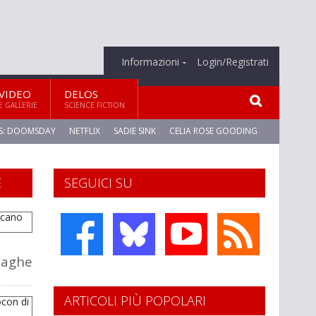
Informazioni
Login/Registrati
VIDEO
DELOS
E GALLERIE
SCIENCE FICTION
S: DOOMSDAY
NETFLIX
SADIE SINK
CELIA ROSE GOODING
E
SEGUICI SU
saghe
ARTICOLI PIÙ POPOLARI