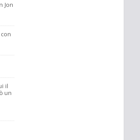
n Jon
 con
i il
tò un