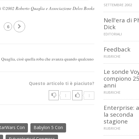
SETTEMBRE 2002
rvati ©2002 Roberto Quaglia e Associazione Delos Books
Nell'era di P
Dick
6
EDITORIALI
Feedback
RUBRICHE
di Quaglia, cioè quella roba che avanza quando qualcuno
Le sonde Vo
compiono 2
Questo articolo ti è piaciuto?
anni
RUBRICHE
1
1
Enterprise: a
la seconda
stagione
tarWars Con
Babylon 5 Con
RUBRICHE
Futurological Congress