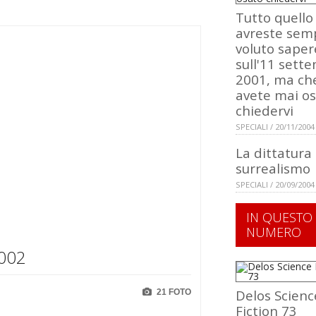
Tutto quello
avreste sem
voluto saper
sull'11 sett
2001, ma ch
avete mai o
chiedervi
SPECIALI / 20/11/2004
La dittatura
surrealismo
SPECIALI / 20/09/2004
IN QUESTO
NUMERO
2002
Delos Scienc
21 FOTO
Fiction 73