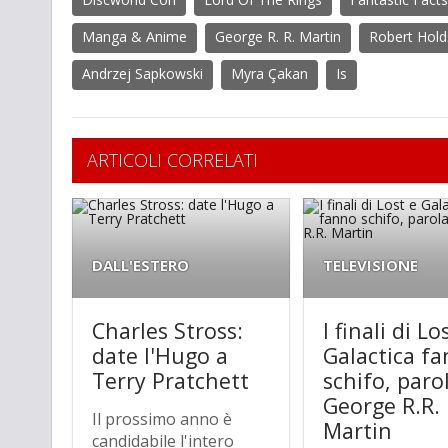
Manga & Anime
George R. R. Martin
Robert Hold
Andrzej Sapkowski
Myra Çakan
Is
ARTICOLI CORRELATI
DALL'ESTERO
TELEVISIONE
Charles Stross:
I finali di Lo
date l'Hugo a
Galactica f
Terry Pratchett
schifo, paro
George R.R.
Il prossimo anno è
Martin
candidabile l'intero