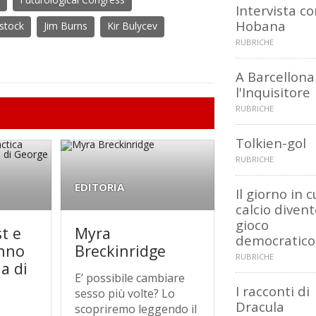
Intervista co
Hobana
stock
Jim Burns
Kir Bulycev
RUBRICHE
A Barcellona
l'Inquisitore
RUBRICHE
Tolkien-gol
RUBRICHE
EDITORIA
Il giorno in cu
calcio diven
gioco
st e
Myra
democratico
anno
Breckinridge
RUBRICHE
la di
E’ possibile cambiare
I racconti di
sesso più volte? Lo
Dracula
scopriremo leggendo il