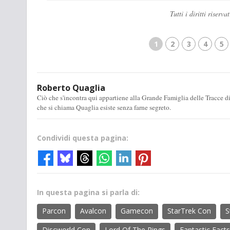
Tutti i diritti rise
1
2
3
4
5
Roberto Quaglia
Ciò che s'incontra qui appartiene alla Grande Famiglia delle Tracce 
che si chiama Quaglia esiste senza farne segreto.
Condividi questa pagina:
In questa pagina si parla di:
Parcon
Avalcon
Gamecon
StarTrek Con
S
Discworld Con
Lord Of The Rings
Fantastic Facts