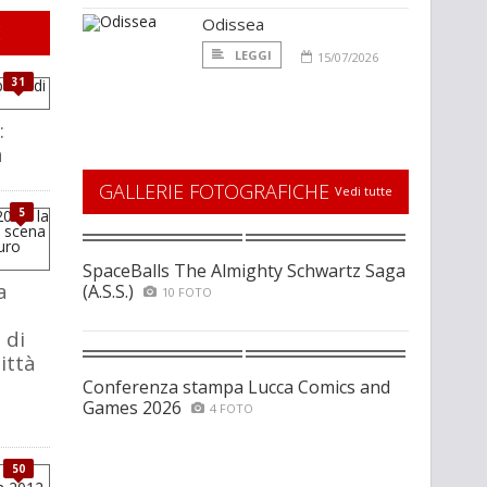
Odissea
E
LEGGI
15/07/2026
31
:
a
GALLERIE FOTOGRAFICHE
Vedi tutte
5
SpaceBalls The Almighty Schwartz Saga
a
(A.S.S.)
10 FOTO
 di
ittà
Conferenza stampa Lucca Comics and
Games 2026
4 FOTO
50