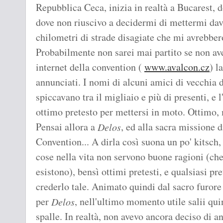
Repubblica Ceca, inizia in realtà a Bucarest, d
dove non riuscivo a decidermi di mettermi dav
chilometri di strade disagiate che mi avrebber
Probabilmente non sarei mai partito se non ave
internet della convention (
www.avalcon.cz
) l
annunciati. I nomi di alcuni amici di vecchia 
spiccavano tra il migliaio e più di presenti, e 
ottimo pretesto per mettersi in moto. Ottimo, 
Pensai allora a
, ed alla sacra missione d
Delos
Convention... A dirla così suona un po' kitsch
cose nella vita non servono buone ragioni (ch
esistono), bensì ottimi pretesti, e qualsiasi pr
crederlo tale. Animato quindi dal sacro furore 
per
, nell'ultimo momento utile salii qui
Delos
spalle. In realtà, non avevo ancora deciso di 