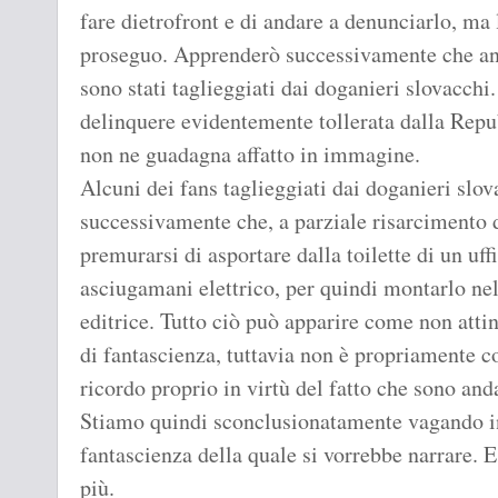
fare dietrofront e di andare a denunciarlo, ma l
proseguo. Apprenderò successivamente che anch
sono stati taglieggiati dai doganieri slovacchi
delinquere evidentemente tollerata dalla Repu
non ne guadagna affatto in immagine.
Alcuni dei fans taglieggiati dai doganieri slo
successivamente che, a parziale risarcimento 
premurarsi di asportare dalla toilette di un uf
asciugamani elettrico, per quindi montarlo nell
editrice. Tutto ciò può apparire come non atti
di fantascienza, tuttavia non è propriamente co
ricordo proprio in virtù del fatto che sono and
Stiamo quindi sconclusionatamente vagando in 
fantascienza della quale si vorrebbe narrare. E
più.