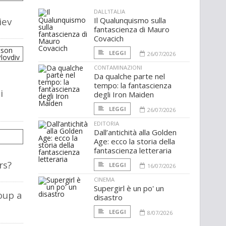
DALL'ITALIA
iev
Il Qualunquismo sulla
fantascienza di Mauro
Covacich
LEGGI
26/07/2026
CONTAMINAZIONI
Da qualche parte nel
tempo: la fantascienza
i
degli Iron Maiden
LEGGI
26/07/2026
EDITORIA
Dall’antichità alla Golden
Age: ecco la storia della
fantascienza letteraria
rs?
LEGGI
16/07/2026
CINEMA
Supergirl è un po' un
oup a
disastro
LEGGI
8/07/2026