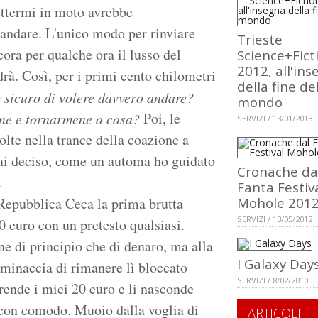
ettermi in moto avrebbe
andare. L'unico modo per rinviare
Trieste
ora per qualche ora il lusso del
Science+Fict
2012, all'in
drà. Così, per i primi cento chilometri
della fine de
 sicuro di volere davvero andare?
mondo
Poi, le
one e tornarmene a casa?
SERVIZI / 13/01/2013
olte nella trance della coazione a
 mai deciso, come un automa ho guidato
Cronache da
.
Fanta Festiv
 Repubblica Ceca la prima brutta
Mohole 201
SERVIZI / 13/05/2012
0 euro con un pretesto qualsiasi.
ne di principio che di denaro, ma alla
I Galaxy Day
a minaccia di rimanere lì bloccato
SERVIZI / 8/02/2010
prende i miei 20 euro e li nasconde
i con comodo. Muoio dalla voglia di
ARTICOLI