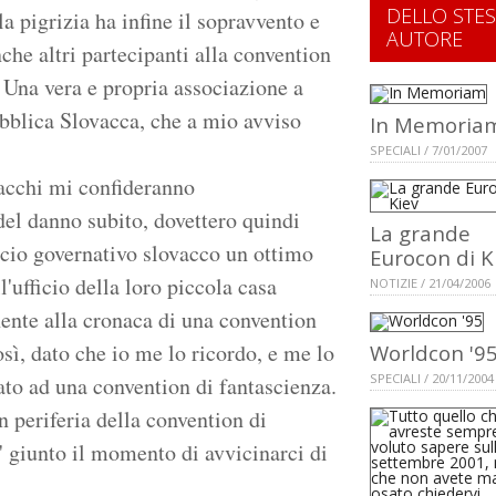
DELLO STE
a pigrizia ha infine il sopravvento e
AUTORE
e altri partecipanti alla convention
. Una vera e propria associazione a
bblica Slovacca, che a mio avviso
In Memoria
SPECIALI / 7/01/2007
vacchi mi confideranno
del danno subito, dovettero quindi
La grande
ficio governativo slovacco un ottimo
Eurocon di K
'ufficio della loro piccola casa
NOTIZIE / 21/04/2006
nente alla cronaca di una convention
sì, dato che io me lo ricordo, e me lo
Worldcon '9
SPECIALI / 20/11/2004
ato ad una convention di fantascienza.
periferia della convention di
' giunto il momento di avvicinarci di