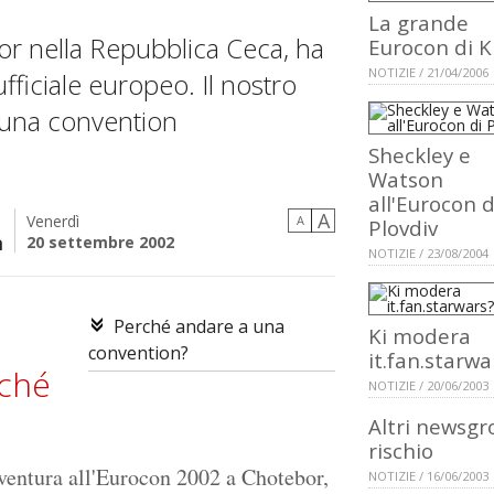
La grande
bor nella Repubblica Ceca, ha
Eurocon di K
NOTIZIE / 21/04/2006
fficiale europeo. Il nostro
 una convention
Sheckley e
Watson
all'Eurocon d
A
Venerdì
A
Plovdiv
a
20 settembre 2002
NOTIZIE / 23/08/2004
Perché andare a una
Ki modera
convention?
it.fan.starwa
ché
NOTIZIE / 20/06/2003
Altri newsgr
rischio
ventura all'Eurocon 2002 a Chotebor,
NOTIZIE / 16/06/2003