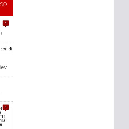
SSO
1
m
iev
5
3