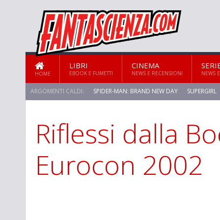
LIBRI
CINEMA
SERI
EBOOK E FUMETTI
NEWS E RECENSIONI
NEWS E
HOME
ARGOMENTI CALDI:
SPIDER-MAN: BRAND NEW DAY
SUPERGIRL
Riflessi dalla B
Eurocon 2002