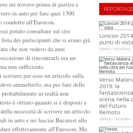
ove mi trovavo prima di partire e
REPORTAG
vero in auto per fare quei 1300
o condotto all'Eurocon.
ssi potuto consultare sul sito
Loncon 2014
a lista dei partecipanti che si erano già
punti di vist
data che non vedevo da anni
SERVIZI / 16/10/2014
l'occasione di rincontrarli era un
ma non sufficiente.
i scrivere per esso un articolo sulla
Verso Mater
, devo ammetterlo, ma per fare delle
2019: la
fantascienza
e probabilmente in realtà non
scena nella c
etesto è ottimo quando si è disposti a
del Futuro
della necessità di scrivere un articolo
Remoto
ndi in auto e mi lasciai Bucarest alle
SERVIZI / 16/10/2014
andare effettivamente all'Eurocon. Ma