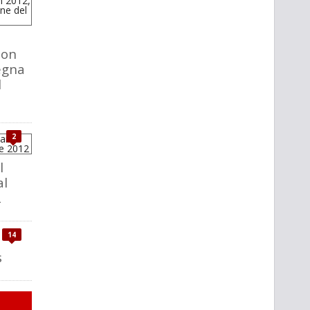
ion
segna
l
2
l
al
2
14
s