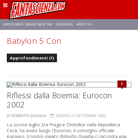
SPIDER-MAN: BRAND NEW DAY
SUPERGIRL
APPLE TV+
Babylon 5 Con
FRANCO RICCIARDIELLO
ZENDAYA
STAR TREK
AVENGERS: DOOMSDAY
Approfondimenti (1)
NETFLIX
SADIE SINK
STAR TREK: STRANGE NEW WORLDS
1
Riflessi dalla Boemia: Eurocon
2002
DI ROBERTO QUAGLIA
VENERDÌ 20 SETTEMBRE 2002
Lo scorso luglio, tra Praga e Chotebor nella Repubblica
Ceca, ha avuto luogo l'Eurocon, il convegno ufficiale
europeo. Il nostro inviato Roberto Quaglia ci racconta una