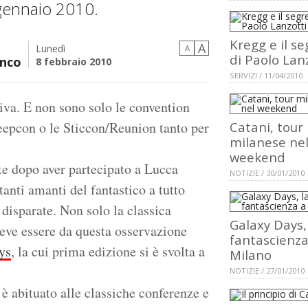
1 gennaio 2010.
Kregg e il s
A
Lunedì
A
di Paolo Lan
nco
8 febbraio 2010
SERVIZI / 11/04/2010
viva. E non sono solo le convention
Deepcon o le Sticcon/Reunion tanto per
Catani, tour
milanese ne
weekend
e dopo aver partecipato a Lucca
NOTIZIE / 30/01/2010
nti amanti del fantastico a tutto
 disparate. Non solo la classica
Galaxy Days,
deve essere da questa osservazione
fantascienza
ys
, la cui prima edizione si è svolta a
Milano
NOTIZIE / 27/01/2010
 è abituato alle classiche conferenze e