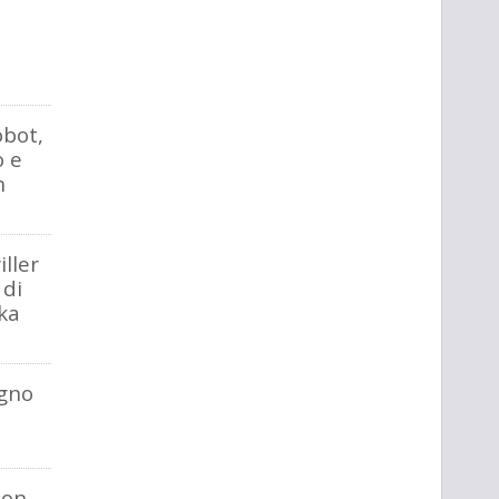
obot,
o e
n
ller
 di
ka
gno
ion