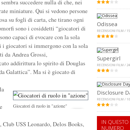
n sembra succedere nulla di che, nei
rate miniature. Qui si vedono persone
sa su fogli di carta, che tirano ogni
Odissea
omorfi sono i cosiddetti “giocatori di
RECENSIONI FILM / 15
sono capaci di evocare con la sola
li i giocatori si immergono con la sola
ati da Andrea Grossi,
Supergirl
ato addirittura lo spirito di Douglas
RECENSIONI FILM / 24
a Galattica”. Ma si è giocato di
la
Disclosure D
RECENSIONI FILM / 10
e
Giocatori di ruolo in "azione"
IN QUESTO
o, Club USS Leonardo, Delos Books,
NUMERO