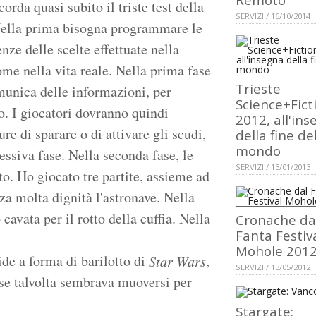
orda quasi subito il triste test della
SERVIZI / 16/10/2014
Nella prima bisogna programmare le
ze delle scelte effettuate nella
ome nella vita reale. Nella prima fase
Trieste
munica delle informazioni, per
Science+Fict
. I giocatori dovranno quindi
2012, all'in
ure di sparare o di attivare gli scudi,
della fine de
mondo
essiva fase. Nella seconda fase, le
SERVIZI / 13/01/2013
to. Ho giocato tre partite, assieme ad
za molta dignità l'astronave. Nella
avata per il rotto della cuffia. Nella
Cronache da
Fanta Festiv
Mohole 201
de a forma di barilotto di
,
Star Wars
SERVIZI / 13/05/2012
 se talvolta sembrava muoversi per
Stargate: