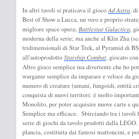
In altri tavoli si praticava il gioco
Ad Astra
, d
Best of Show a Lucca, un vero e proprio strat
migliore space opera;
Battlestar Galactica
, g
moderna della serie; ma anche al Klin Zha (sc
tridimensionali di Star Trek, al Pyramid di BS
all'autoprodotto
Starship Combat
, giocato con
Altro gioco semplice ma divertente che ho pot
wargame semplice da imparare e veloce da gioc
numero di creature (umani, fungoidi, entità cris
conquista di nuovi territori: è molto importan
Monolito, per poter acquisire nuove carte e qui
Semplice ma efficace. Sbirciando tra i tavoli 
serie di giochi da tavolo prodotti dalla LEGO
plancia, costituita dai famosi mattoncini, e po