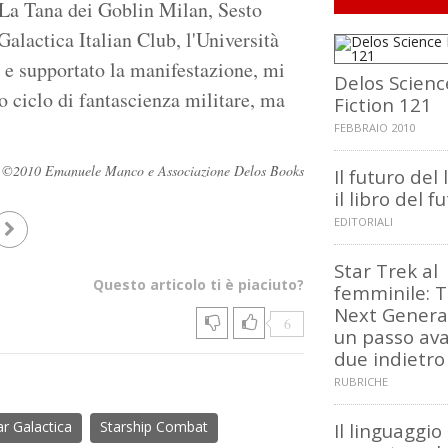
, La Tana dei Goblin Milan, Sesto
alactica Italian Club, l'Università
 e supportato la manifestazione, mi
Delos Scienc
 ciclo di fantascienza militare, ma
Fiction 121
FEBBRAIO 2010
rvati ©2010 Emanuele Manco e Associazione Delos Books
Il futuro del 
il libro del f
EDITORIALI
Star Trek al
Questo articolo ti è piaciuto?
femminile: 
Next Genera
6
un passo ava
due indietro
RUBRICHE
ar Galactica
Starship Combat
Il linguaggio 