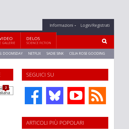
Informazioni
Login/Registrati
VIDEO
DELOS
E GALLERIE
SCIENCE FICTION
S: DOOMSDAY
NETFLIX
SADIE SINK
CELIA ROSE GOODING
E
SEGUICI SU
2
a
ARTICOLI PIÙ POPOLARI