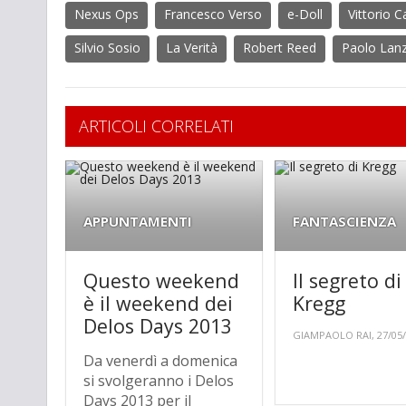
Nexus Ops
Francesco Verso
e-Doll
Vittorio C
Silvio Sosio
La Verità
Robert Reed
Paolo Lanz
ARTICOLI CORRELATI
APPUNTAMENTI
FANTASCIENZA
Questo weekend
Il segreto di
è il weekend dei
Kregg
Delos Days 2013
GIAMPAOLO RAI, 27/05
Da venerdì a domenica
si svolgeranno i Delos
Days 2013 per il