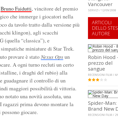
Vancouver
i
Bruno Faidutti
, vincitore del premio
SERVIZI / 12/09/2008
egico che immerge i giocatori nella
ARTICOLI
ioco da tavolo tratto dalla versione più
DELLO STE
acchi klingon), agli scacchi
AUTORE
G (quella “classica”), e
 simpatiche miniature di Star Trek.
uto provare è stato
Nexus Ops
un
Robin Hood -
prezzo del
are. A ogni turno recluti un certo
sangue
talline, i draghi del rubio) alla
RECENSIONI FILM / 4/
te guadagnare il controllo di un
ndi maggiori possibilità di vittoria.
ho notato una novità assoluta, una
Spider-Man:
. I ragazzi prima devono montare la
Brand New 
i possono giocare.
RECENSIONI FILM / 29