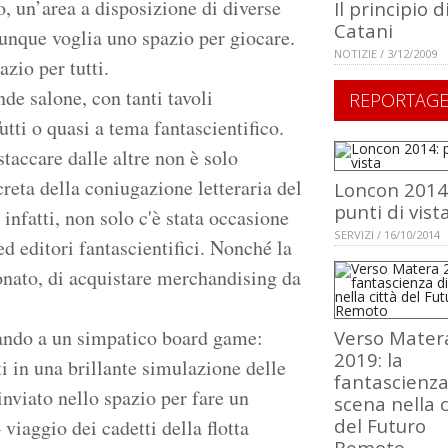
, un’area a disposizione di diverse
Il principio d
Catani
hiunque voglia uno spazio per giocare.
NOTIZIE / 3/12/2009
azio per tutti.
de salone, con tanti tavoli
REPORTAG
utti o quasi a tema fantascientifico.
staccare dalle altre non è solo
reta della coniugazione letteraria del
Loncon 2014
punti di vist
infatti, non solo c'è stata occasione
SERVIZI / 16/10/2014
ed editori fantascientifici. Nonché la
onato, di acquistare merchandising da
cando a un simpatico board game:
Verso Mater
2019: la
i in una brillante simulazione delle
fantascienza
nviato nello spazio per fare un
scena nella c
del Futuro
viaggio dei cadetti della flotta
Remoto