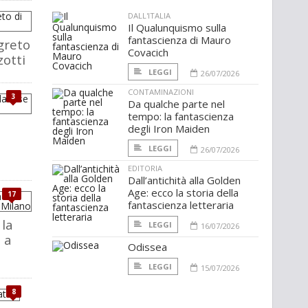
DALL'ITALIA
Il Qualunquismo sulla
fantascienza di Mauro
egreto
Covacich
zotti
LEGGI
26/07/2026
CONTAMINAZIONI
3
Da qualche parte nel
tempo: la fantascienza
degli Iron Maiden
l
LEGGI
26/07/2026
EDITORIA
Dall’antichità alla Golden
Age: ecco la storia della
17
fantascienza letteraria
 la
LEGGI
16/07/2026
 a
Odissea
LEGGI
15/07/2026
8