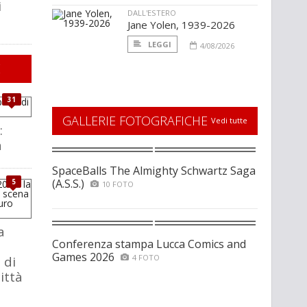
i
DALL'ESTERO
Jane Yolen, 1939-2026
LEGGI
4/08/2026
E
31
GALLERIE FOTOGRAFICHE
Vedi tutte
:
a
SpaceBalls The Almighty Schwartz Saga
(A.S.S.)
5
10 FOTO
a
Conferenza stampa Lucca Comics and
Games 2026
4 FOTO
 di
ittà