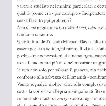
valore e studiato nei minimi particolari e det
qualità (come era - per esempio - Indipendenc
senza farsi troppi problemi?
Non ci vergognamo a dire che
u
Armageddon è
temiamo smentite.
Questo film dell'ottimo Michael Bay risulta in
essere perfetto sotto ogni punto di vista. Ironi
pochissime concessioni al cinematograficamen
trova il suo punto più alto nel mostrare un gru
la vita non solo per salvare il pianeta, ma anc
confronto alla salvezza dell'umanità - sembra
Vanno segnalati inoltre, oltre alla complessiv
cast - la corrosiva allegria e simpatia di Ste
rinnovando i fasti di
sono allegri in man
Fargo
chi ha seguito questa estate il telefilm
Progett