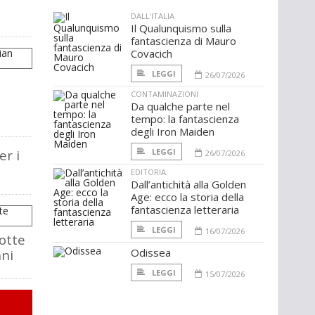
DALL'ITALIA
Il Qualunquismo sulla
fantascienza di Mauro
Covacich
LEGGI
26/07/2026
CONTAMINAZIONI
Da qualche parte nel
tempo: la fantascienza
degli Iron Maiden
r i
LEGGI
26/07/2026
EDITORIA
Dall’antichità alla Golden
Age: ecco la storia della
fantascienza letteraria
LEGGI
16/07/2026
otte
Odissea
ni
LEGGI
15/07/2026