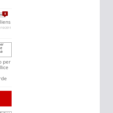
8
liens
/10/2011
to per
lice
rde