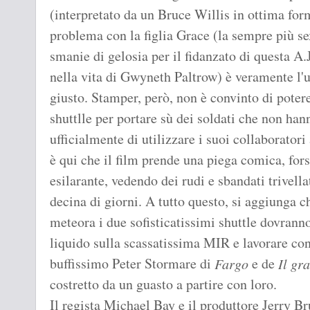
(interpretato da un Bruce Willis in ottima for
problema con la figlia Grace (la sempre più se
smanie di gelosia per il fidanzato di questa A
nella vita di Gwyneth Paltrow) è veramente l
giusto. Stamper, però, non è convinto di potere
shuttlle per portare sù dei soldati che non han
ufficialmente di utilizzare i suoi collaboratori
è qui che il film prende una piega comica, fors
esilarante, vedendo dei rudi e sbandati trivella
decina di giorni. A tutto questo, si aggiunga c
meteora i due sofisticatissimi shuttle dovrann
liquido sulla scassatissima MIR e lavorare c
buffissimo Peter Stormare di
e de
Fargo
Il gr
costretto da un guasto a partire con loro.
Il regista Michael Bay e il produttore Jerry B