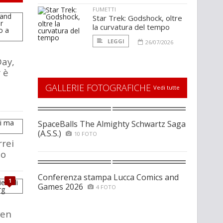
FUMETTI
Star Trek: Godshock, oltre
la curvatura del tempo
LEGGI
26/07/2026
ay,
 è
GALLERIE FOTOGRAFICHE
Vedi tutte
SpaceBalls The Almighty Schwartz Saga
(A.S.S.)
10 FOTO
rrei
so
Conferenza stampa Lucca Comics and
1
Games 2026
4 FOTO
i
ven