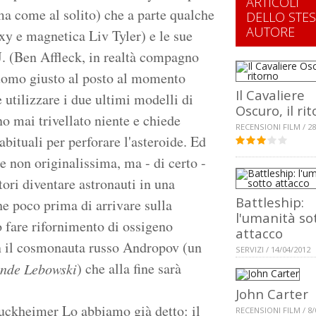
ARTICOLI
ma come al solito) che a parte qualche
DELLO STE
AUTORE
xy e magnetica Liv Tyler) e le sue
.J. (Ben Affleck, in realtà compagno
'uomo giusto al posto al momento
Il Cavaliere
 utilizzare i due ultimi modelli di
Oscuro, il ri
no mai trivellato niente e chiede
RECENSIONI FILM / 28
 abituali per perforare l'asteroide. Ed
e non originalissima, ma - di certo -
tori diventare astronauti in una
Battleship:
he poco prima di arrivare sulla
l'umanità so
o fare rifornimento di ossigeno
attacco
on il cosmonauta russo Andropov (un
SERVIZI / 14/04/2012
) che alla fine sarà
ande Lebowski
John Carter
ruckheimer Lo abbiamo già detto: il
RECENSIONI FILM / 8/