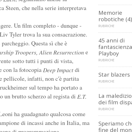
ca Steen, che nella serie interpretava
Memorie
robotiche (4)
angere. Un film completo - dunque -
RUBRICHE
Liv Tyler trova la sua consacrazione.
45 anni di
 parcheggio. Questa sì che è
fantascienza
e
arship Troopers, Alien Resurrection
Playboy
nte sotto tutti i punti di vista,
RUBRICHE
le con la fotocopia
di
Deep Impact
Star blazers
pellicole, infatti, non c'è partita
RUBRICHE
 Bruckheimer sul tempo ha portato a
La maledizi
o un brutto scherzo al regista di
E.T.
dei film disp
RUBRICHE
a Leoni ha guadagnato qualcosa come
ampione di incassi anche in Italia, ma
Speriamo ch
fine del mon
timane di programmazione