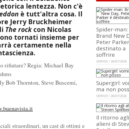
retorica lentezza. Non c'è
eddon
è tutt'altra cosa. Il
tore Jerry Bruckheimer
di
The rock
con Nicolas
Spider-man:
Brand New D
sono tornati insieme per
Peter Parker
marrà certamente nella
destinato a
ntascienza.
soffrire
SERVIZI / 26/07/2026
o rifiutare? Regia: Michael Bay
rahms
illy Bob Thornton, Steve Buscemi,
Supergirl: vo
ma non pos
SERVIZI / 26/07/2026
.buenavista.it
Il ritorno agl
alieni di Ste
ciali straordinari, un cast di ottimi e