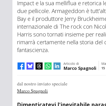
Impact e la sua melliflua e retorica l
due pellicole. Armageddon è tutt'altr
Bay e il produttore Jerry Bruckheim
internazionale di The rock con Nic
Harris sono tornati insieme per real
rimarrà certamente nella storia del 
fantascienza.
Articolo di
Ma
Marco Spagnoli
15
dal nostro inviato speciale
Marco Spagnoli
Dimenticatevi l'inevitabile para