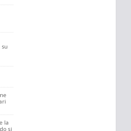
 su
one
ari
e la
do si