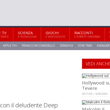
E TV
SCIENZA
GIOCHI
RACCONTI
 VIDEO
E TECNOLOGIA
E VIDEOGIOCHI
E FUMETTI ORIGINALI
APPLE TV+
FRANCO RICCIARDIELLO
ZENDAYA
STAR TREK
AVENGER
VEDI ANCH
Hollywood su
Tevere
NOTIZIE / 3/08/2009
e con il deludente Deep
Malcolm il