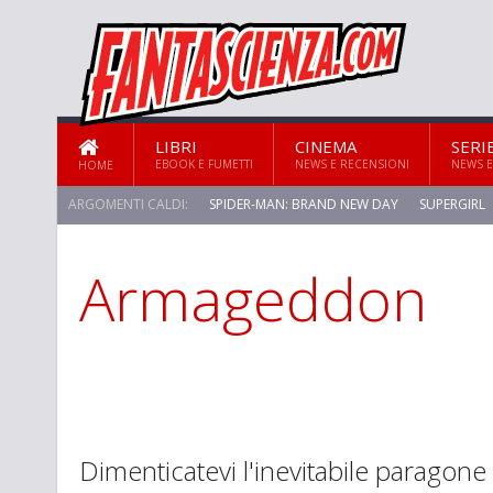
LIBRI
CINEMA
SERI
EBOOK E FUMETTI
NEWS E RECENSIONI
NEWS E
HOME
ARGOMENTI CALDI:
SPIDER-MAN: BRAND NEW DAY
SUPERGIRL
Armageddon
STAR TREK: STRANGE NEW WORLDS
Dimenticatevi l'inevitabile paragon