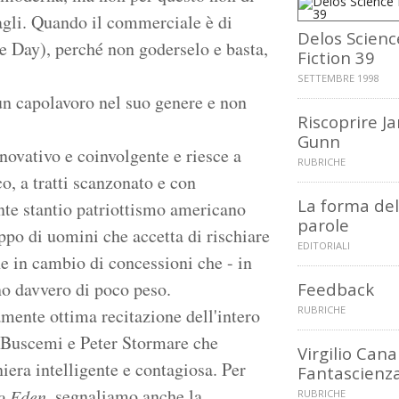
tagli. Quando il commerciale è di
Delos Scienc
e Day), perché non goderselo e basta,
Fiction 39
SETTEMBRE 1998
n capolavoro nel suo genere e non
Riscoprire J
Gunn
novativo e coinvolgente e riesce a
RUBRICHE
co, a tratti scanzonato e con
La forma del
te stantio patriottismo americano
parole
ppo di uomini che accetta di rischiare
EDITORIALI
he in cambio di concessioni che - in
no davvero di poco peso.
Feedback
RUBRICHE
amente ottima recitazione dell'intero
ve Buscemi e Peter Stormare che
Virgilio Cana
iera intelligente e contagiosa. Per
Fantascienz
, segnaliamo anche la
o Eden
RUBRICHE