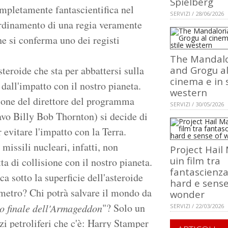
Spielberg
ompletamente fantascientifica nel
SERVIZI / 28/06/2026
oordinamento di una regia veramente
e si conferma uno dei registi
The Mandalo
teroide che sta per abbattersi sulla
and Grogu a
cinema e in s
 dall'impatto con il nostro pianeta.
western
sione del direttore del programma
SERVIZI / 30/05/2026
vo Billy Bob Thornton) si decide di
evitare l'impatto con la Terra.
missili nucleari, infatti, non
Project Hail
uin film tra
ta di collisione con il nostro pianeta.
fantascienz
a sotto la superficie dell'asteroide
hard e sense
ometro? Chi potrà salvare il mondo da
wonder
"? Solo un
io finale dell'Armageddon
SERVIZI / 22/03/2026
zi petroliferi che c'è: Harry Stamper