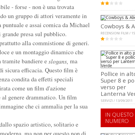
ile - forse - non è una trovata
ndo un gruppo di attori veramente in
ra puntuale e assai comica da Michael
Cowboys & A
i grande presa sul pubblico.
RECENSIONI FILM / 15
prattutto alla commistione di generi.
veloce e un montaggio dinamico che
n tramite bandiere e
ma
slogans,
 di sicura efficacia. Questo film è
Pollice in al
nza condita da effetti speciali
Super 8 e pol
verso per
girata come un film d'azione
Lanterna Ve
e al genere drammatico. Un film
SERVIZI / 13/09/2011
 immagine che ci ammalia per la sua
IN QUESTO
NUMERO
lo spazio artistico, solitario e
ù moderna, ma non per questo non di