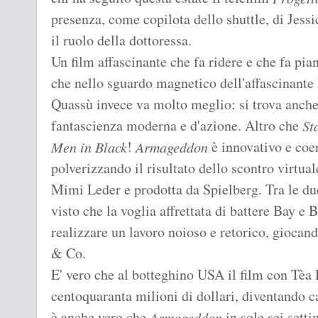
presenza, come copilota dello shuttle, di Jessi
il ruolo della dottoressa.
Un film affascinante che fa ridere e che fa pi
che nello sguardo magnetico dell'affascinante 
Quassù invece va molto meglio: si trova anche
fantascienza moderna e d'azione. Altro che
St
!
è innovativo e coere
Men in Black
Armageddon
polverizzando il risultato dello scontro virtua
Mimi Leder e prodotta da Spielberg. Tra le due 
visto che la voglia affrettata di battere Bay e
realizzare un lavoro noioso e retorico, giocand
& Co.
E' vero che al botteghino USA il film con Tè
centoquaranta milioni di dollari, diventando c
è anche vero che
in sole sei set
Armageddon