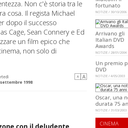
entezza. Non c'è storia tra le
fortunato
a cosa. Il regista Michael
NOTIZIE / 30/10/2006
er dopo il successo
olas Cage, Sean Connery e Ed
Arrivano gli
Italian DVD
izzare un film epico che
Awards
cinema, non solo di
NOTIZIE / 28/01/2004
Un premio pe
DVD
A
NOTIZIE / 4/05/2003
rtedì
A
 settembre 1998
Oscar, una n
durata 75 an
NOTIZIE / 31/03/2003
CINEMA
gone con il deludente