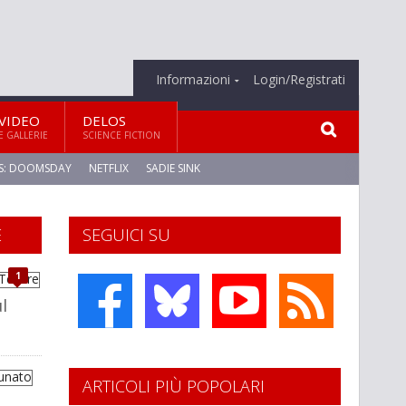
Informazioni
Login/Registrati
VIDEO
DELOS
E GALLERIE
SCIENCE FICTION
S: DOOMSDAY
NETFLIX
SADIE SINK
E
SEGUICI SU
1
l
ARTICOLI PIÙ POPOLARI