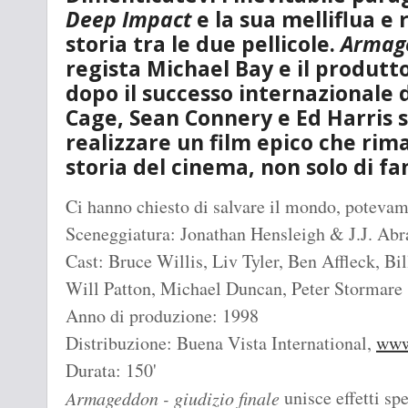
Deep Impact
e la sua melliflua e 
storia tra le due pellicole.
Armag
regista Michael Bay e il produt
dopo il successo internazionale 
Cage, Sean Connery e Ed Harris 
realizzare un film epico che ri
storia del cinema, non solo di fa
Ci hanno chiesto di salvare il mondo, potevam
Sceneggiatura: Jonathan Hensleigh & J.J. Ab
Cast: Bruce Willis, Liv Tyler, Ben Affleck, B
Will Patton, Michael Duncan, Peter Stormare
Anno di produzione: 1998
Distribuzione: Buena Vista International,
www
Durata: 150'
unisce effetti spe
Armageddon - giudizio finale