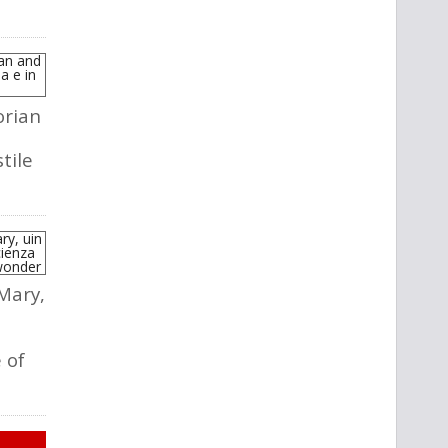
rian
l
tile
 Mary,
a
 of