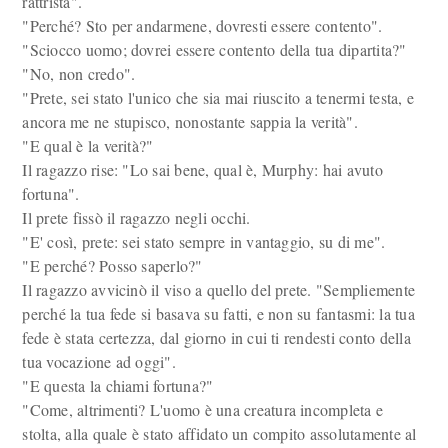
rattrista".
"Perché? Sto per andarmene, dovresti essere contento".
"Sciocco uomo; dovrei essere contento della tua dipartita?"
"No, non credo".
"Prete, sei stato l'unico che sia mai riuscito a tenermi testa, e
ancora me ne stupisco, nonostante sappia la verità".
"E qual è la verità?"
Il ragazzo rise: "Lo sai bene, qual è, Murphy: hai avuto
fortuna".
Il prete fissò il ragazzo negli occhi.
"E' così, prete: sei stato sempre in vantaggio, su di me".
"E perché? Posso saperlo?"
Il ragazzo avvicinò il viso a quello del prete. "Sempliemente
perché la tua fede si basava su fatti, e non su fantasmi: la tua
fede è stata certezza, dal giorno in cui ti rendesti conto della
tua vocazione ad oggi".
"E questa la chiami fortuna?"
"Come, altrimenti? L'uomo è una creatura incompleta e
stolta, alla quale è stato affidato un compito assolutamente al