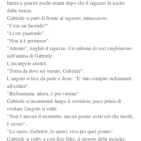
Iniziò a guarire pochi istanti dopo che il ragazzo fu uscito
dalla stanza.
Gabriele si parò di fronte al ragazzo, minaccioso.
"Cosa sai facendo?"
"Li sto guarendo".
"Non ti è permesso".
"Attento", ringhiò il ragazzo. Un milione di voci ringhiarono
nell'anima di Gabriele.
L'arcangelo arretrò.
"Torna da dove sei venuto, Gabriele".
L'angelo si fece da parte e disse: "E' mio compito richiamarti
all'ordine".
"Richiamami, allora, e poi vattene".
Gabriele si incamminò lungo il corridoio; poco prima di
svoltare l'angolo si voltò.
"Non è ancora il momento, ma un giorno avrai ciò che meriti,
è sicuro".
"Lo spero, Gabriele, lo spero; vivo per quel giorno".
Gabriele si voltò, e così fece Dite, il signore delle mosche.