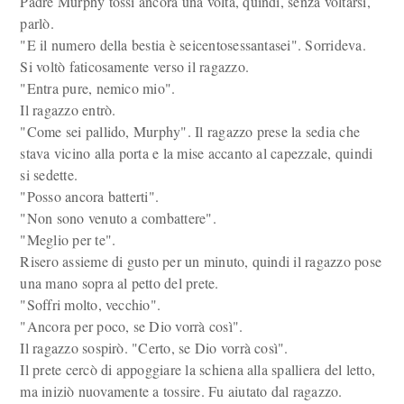
Padre Murphy tossì ancora una volta, quindi, senza voltarsi,
parlò.
"E il numero della bestia è seicentosessantasei". Sorrideva.
Si voltò faticosamente verso il ragazzo.
"Entra pure, nemico mio".
Il ragazzo entrò.
"Come sei pallido, Murphy". Il ragazzo prese la sedia che
stava vicino alla porta e la mise accanto al capezzale, quindi
si sedette.
"Posso ancora batterti".
"Non sono venuto a combattere".
"Meglio per te".
Risero assieme di gusto per un minuto, quindi il ragazzo pose
una mano sopra al petto del prete.
"Soffri molto, vecchio".
"Ancora per poco, se Dio vorrà così".
Il ragazzo sospirò. "Certo, se Dio vorrà così".
Il prete cercò di appoggiare la schiena alla spalliera del letto,
ma iniziò nuovamente a tossire. Fu aiutato dal ragazzo.