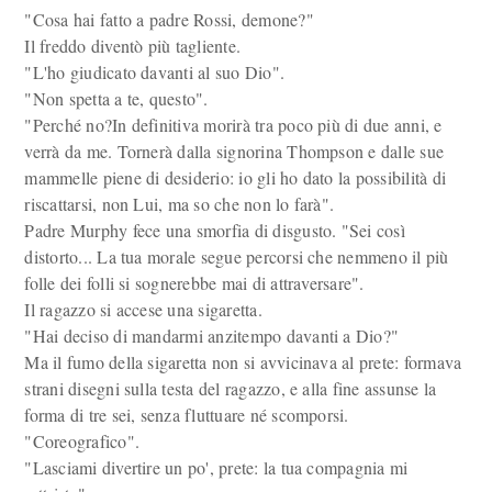
"Cosa hai fatto a padre Rossi, demone?"
Il freddo diventò più tagliente.
"L'ho giudicato davanti al suo Dio".
"Non spetta a te, questo".
"Perché no?In definitiva morirà tra poco più di due anni, e
verrà da me. Tornerà dalla signorina Thompson e dalle sue
mammelle piene di desiderio: io gli ho dato la possibilità di
riscattarsi, non Lui, ma so che non lo farà".
Padre Murphy fece una smorfia di disgusto. "Sei così
distorto... La tua morale segue percorsi che nemmeno il più
folle dei folli si sognerebbe mai di attraversare".
Il ragazzo si accese una sigaretta.
"Hai deciso di mandarmi anzitempo davanti a Dio?"
Ma il fumo della sigaretta non si avvicinava al prete: formava
strani disegni sulla testa del ragazzo, e alla fine assunse la
forma di tre sei, senza fluttuare né scomporsi.
"Coreografico".
"Lasciami divertire un po', prete: la tua compagnia mi