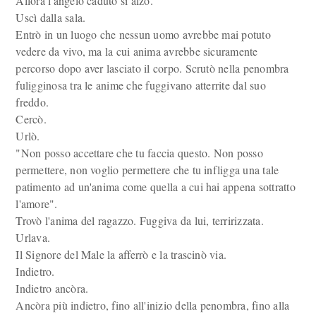
Allora l'angelo caduto si alzò.
Uscì dalla sala.
Entrò in un luogo che nessun uomo avrebbe mai potuto
vedere da vivo, ma la cui anima avrebbe sicuramente
percorso dopo aver lasciato il corpo. Scrutò nella penombra
fuligginosa tra le anime che fuggivano atterrite dal suo
freddo.
Cercò.
Urlò.
"Non posso accettare che tu faccia questo. Non posso
permettere, non voglio permettere che tu infligga una tale
patimento ad un'anima come quella a cui hai appena sottratto
l'amore".
Trovò l'anima del ragazzo. Fuggiva da lui, terririzzata.
Urlava.
Il Signore del Male la afferrò e la trascinò via.
Indietro.
Indietro ancòra.
Ancòra più indietro, fino all'inizio della penombra, fino alla