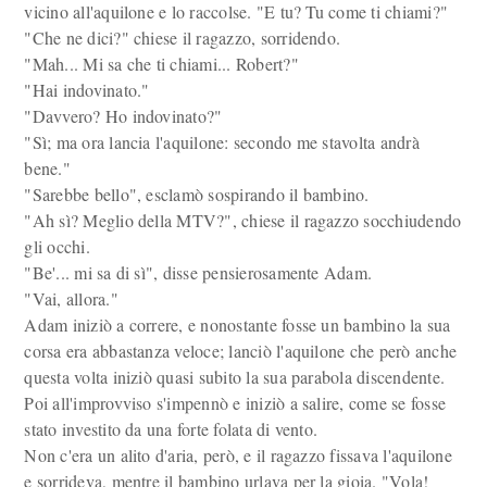
vicino all'aquilone e lo raccolse. "E tu? Tu come ti chiami?"
"Che ne dici?" chiese il ragazzo, sorridendo.
"Mah... Mi sa che ti chiami... Robert?"
"Hai indovinato."
"Davvero? Ho indovinato?"
"Sì; ma ora lancia l'aquilone: secondo me stavolta andrà
bene."
"Sarebbe bello", esclamò sospirando il bambino.
"Ah sì? Meglio della MTV?", chiese il ragazzo socchiudendo
gli occhi.
"Be'... mi sa di sì", disse pensierosamente Adam.
"Vai, allora."
Adam iniziò a correre, e nonostante fosse un bambino la sua
corsa era abbastanza veloce; lanciò l'aquilone che però anche
questa volta iniziò quasi subito la sua parabola discendente.
Poi all'improvviso s'impennò e iniziò a salire, come se fosse
stato investito da una forte folata di vento.
Non c'era un alito d'aria, però, e il ragazzo fissava l'aquilone
e sorrideva, mentre il bambino urlava per la gioia. "Vola!