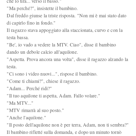
che lo tira... verso il basso."
"Ma perché?", insistette il bambino.
Dal freddo giunse la triste risposta. "Non mi è mai stato dato
di capirlo fino in fondo."
Il ragazzo stava appoggiato alla staccionata, curvo e con la
testa bassa.
"Be', io vado a vedere la MTV. Ciao", disse il bambino
dando un debole calcio all'aquilone.
"Aspetta. Prova ancora una volta", disse il ragazzo alzando la
testa.
"Ci sono i video nuovi...", rispose il bambino.
"Come ti chiami?", chiese il ragazzo.
"Adam... Perché ridi?"
"Il tuo aquilone ti aspetta, Adam. Fallo volare."
"Ma MTV..."
"MTV rimarrà al suo posto."
"Anche l'aquilone."
"Il posto dell'aquilone non è per terra, Adam, non ti sembra?"
Il bambino rifletté sulla domanda, e dopo un minuto tornò