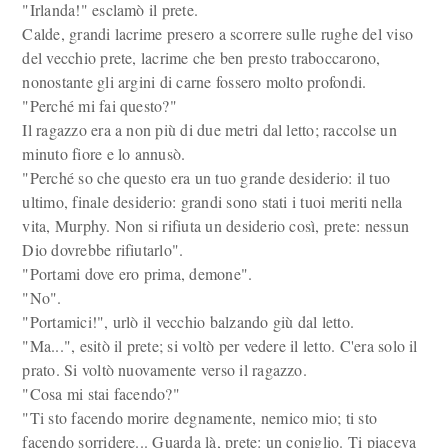
"Irlanda!" esclamò il prete.
Calde, grandi lacrime presero a scorrere sulle rughe del viso
del vecchio prete, lacrime che ben presto traboccarono,
nonostante gli argini di carne fossero molto profondi.
"Perché mi fai questo?"
Il ragazzo era a non più di due metri dal letto; raccolse un
minuto fiore e lo annusò.
"Perché so che questo era un tuo grande desiderio: il tuo
ultimo, finale desiderio: grandi sono stati i tuoi meriti nella
vita, Murphy. Non si rifiuta un desiderio così, prete: nessun
Dio dovrebbe rifiutarlo".
"Portami dove ero prima, demone".
"No".
"Portamici!", urlò il vecchio balzando giù dal letto.
"Ma...", esitò il prete; si voltò per vedere il letto. C'era solo il
prato. Si voltò nuovamente verso il ragazzo.
"Cosa mi stai facendo?"
"Ti sto facendo morire degnamente, nemico mio; ti sto
facendo sorridere... Guarda là, prete: un coniglio. Ti piaceva