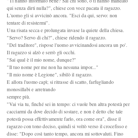
"Ti hanno informato bene? Sai chi sono, o ti hanno mandato
qui senza dirti nulla?", chiese con voce pacata il ragazzo.
L'uomo gli si avvicinò ancora. "Esci da qui, servo: non
tentare di resistermi".
Una risata secca e prolungata invase la quiete della chiesa.
"Servo? Servo di chi?", chiese ridendo il ragazzo.
"Del traditore", rispose l'uomo avvicinandosi ancora un po'.
Il ragazzo si alzò e serrò gli occhi.
"Sai qual è il mio nome, dunque?"
"Il tuo nome per me non ha nessuna impor..."
"Il mio nome è Legione", sibilò il ragazzo.
E allora l'uomo capì; si ritrasse di scatto, farfugliando
monosillabi e arretrando
sempre più.
"Vai via tu, finché sei in tempo: ci vuole ben altra potestà per
cacciarmi da dove decido di sostare, e non è detto che tale
potestà possa effettivamente farlo, ora come ora", disse il
ragazzo con tono deciso, quindi si voltò verso il crocefisso e
disse: "Dopo così tanto tempo, ancora mi sottovaluti. Fino