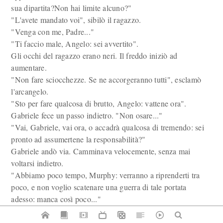
sua dipartita?Non hai limite alcuno?"
"L'avete mandato voi", sibilò il ragazzo.
"Venga con me, Padre..."
"Ti faccio male, Angelo: sei avvertito".
Gli occhi del ragazzo erano neri. Il freddo iniziò ad
aumentare.
"Non fare sciocchezze. Se ne accorgeranno tutti", esclamò
l'arcangelo.
"Sto per fare qualcosa di brutto, Angelo: vattene ora".
Gabriele fece un passo indietro. "Non osare..."
"Vai, Gabriele, vai ora, o accadrà qualcosa di tremendo: sei
pronto ad assumertene la responsabilità?"
Gabriele andò via. Camminava velocemente, senza mai
voltarsi indietro.
"Abbiamo poco tempo, Murphy: verranno a riprenderti tra
poco, e non voglio scatenare una guerra di tale portata
adesso: manca così poco..."
... E si trovarono sulla cima del grattacielo della Pan Am di
Manhattan, a New York.