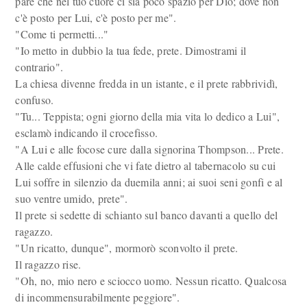
pare che nel tuo cuore ci sia poco spazio per Dio; dove non
c'è posto per Lui, c'è posto per me".
"Come ti permetti..."
"Io metto in dubbio la tua fede, prete. Dimostrami il
contrario".
La chiesa divenne fredda in un istante, e il prete rabbrividì,
confuso.
"Tu... Teppista; ogni giorno della mia vita lo dedico a Lui",
esclamò indicando il crocefisso.
"A Lui e alle focose cure dalla signorina Thompson... Prete.
Alle calde effusioni che vi fate dietro al tabernacolo su cui
Lui soffre in silenzio da duemila anni; ai suoi seni gonfi e al
suo ventre umido, prete".
Il prete si sedette di schianto sul banco davanti a quello del
ragazzo.
"Un ricatto, dunque", mormorò sconvolto il prete.
Il ragazzo rise.
"Oh, no, mio nero e sciocco uomo. Nessun ricatto. Qualcosa
di incommensurabilmente peggiore".