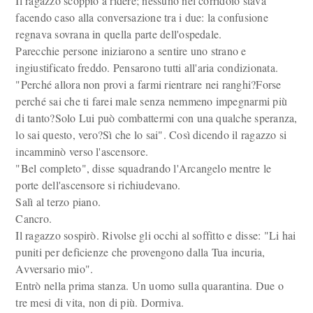
Il ragazzo scoppiò a ridere; nessuno nel corridoio stava
facendo caso alla conversazione tra i due: la confusione
regnava sovrana in quella parte dell'ospedale.
Parecchie persone iniziarono a sentire uno strano e
ingiustificato freddo. Pensarono tutti all'aria condizionata.
"Perché allora non provi a farmi rientrare nei ranghi?Forse
perché sai che ti farei male senza nemmeno impegnarmi più
di tanto?Solo Lui può combattermi con una qualche speranza,
lo sai questo, vero?Sì che lo sai". Così dicendo il ragazzo si
incamminò verso l'ascensore.
"Bel completo", disse squadrando l'Arcangelo mentre le
porte dell'ascensore si richiudevano.
Salì al terzo piano.
Cancro.
Il ragazzo sospirò. Rivolse gli occhi al soffitto e disse: "Li hai
puniti per deficienze che provengono dalla Tua incuria,
Avversario mio".
Entrò nella prima stanza. Un uomo sulla quarantina. Due o
tre mesi di vita, non di più. Dormiva.