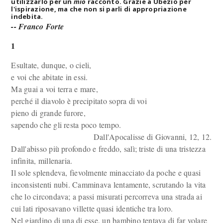
utilizzarlo per un
mio
racconto. Grazie a Ubezio per
l'ispirazione, ma che non si parli di appropriazione
indebita.
-- Franco Forte
1
Esultate, dunque, o cieli,
e voi che abitate in essi.
Ma guai a voi terra e mare,
perché il diavolo è precipitato sopra di voi
pieno di grande furore,
sapendo che gli resta poco tempo.
Dall'Apocalisse di Giovanni, 12, 12.
Dall'abisso più profondo e freddo, salì; triste di una tristezza
infinita, millenaria.
Il sole splendeva, fievolmente minacciato da poche e quasi
inconsistenti nubi. Camminava lentamente, scrutando la vita
che lo circondava; a passi misurati percorreva una strada ai
cui lati riposavano villette quasi identiche tra loro.
Nel giardino di una di esse, un bambino tentava di far volare