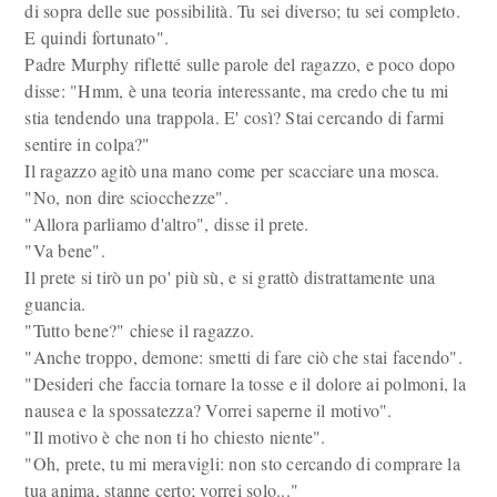
di sopra delle sue possibilità. Tu sei diverso; tu sei completo.
E quindi fortunato".
Padre Murphy rifletté sulle parole del ragazzo, e poco dopo
disse: "Hmm, è una teoria interessante, ma credo che tu mi
stia tendendo una trappola. E' così? Stai cercando di farmi
sentire in colpa?"
Il ragazzo agitò una mano come per scacciare una mosca.
"No, non dire sciocchezze".
"Allora parliamo d'altro", disse il prete.
"Va bene".
Il prete si tirò un po' più sù, e si grattò distrattamente una
guancia.
"Tutto bene?" chiese il ragazzo.
"Anche troppo, demone: smetti di fare ciò che stai facendo".
"Desideri che faccia tornare la tosse e il dolore ai polmoni, la
nausea e la spossatezza? Vorrei saperne il motivo".
"Il motivo è che non ti ho chiesto niente".
"Oh, prete, tu mi meravigli: non sto cercando di comprare la
tua anima, stanne certo; vorrei solo..."