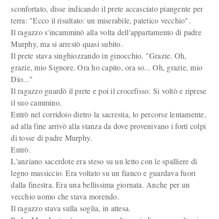
sconfortato, disse indicando il prete accasciato piangente per
terra: "Ecco il risultato: un miserabile, patetico vecchio".
Il ragazzo s'incamminò alla volta dell'appartamento di padre
Murphy, ma si arrestò quasi subito.
Il prete stava singhiozzando in ginocchio. "Grazie. Oh,
grazie, mio Signore. Ora ho capito, ora so... Oh, grazie, mio
Dio..."
Il ragazzo guardò il prete e poi il crocefisso. Si voltò e riprese
il suo cammino.
Entrò nel corridoio dietro la sacrestia, lo percorse lentamente,
ad alla fine arrivò alla stanza da dove provenivano i forti colpi
di tosse di padre Murphy.
Entrò.
L'anziano sacerdote era steso su un letto con le spalliere di
legno massiccio. Era voltato su un fianco e guardava fuori
dalla finestra. Era una bellissima giornata. Anche per un
vecchio uomo che stava morendo.
Il ragazzo stava sulla soglia, in attesa.