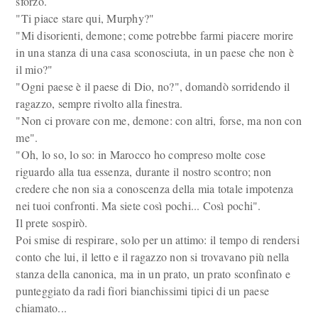
sforzo.
"Ti piace stare qui, Murphy?"
"Mi disorienti, demone; come potrebbe farmi piacere morire
in una stanza di una casa sconosciuta, in un paese che non è
il mio?"
"Ogni paese è il paese di Dio, no?", domandò sorridendo il
ragazzo, sempre rivolto alla finestra.
"Non ci provare con me, demone: con altri, forse, ma non con
me".
"Oh, lo so, lo so: in Marocco ho compreso molte cose
riguardo alla tua essenza, durante il nostro scontro; non
credere che non sia a conoscenza della mia totale impotenza
nei tuoi confronti. Ma siete così pochi... Così pochi".
Il prete sospirò.
Poi smise di respirare, solo per un attimo: il tempo di rendersi
conto che lui, il letto e il ragazzo non si trovavano più nella
stanza della canonica, ma in un prato, un prato sconfinato e
punteggiato da radi fiori bianchissimi tipici di un paese
chiamato...