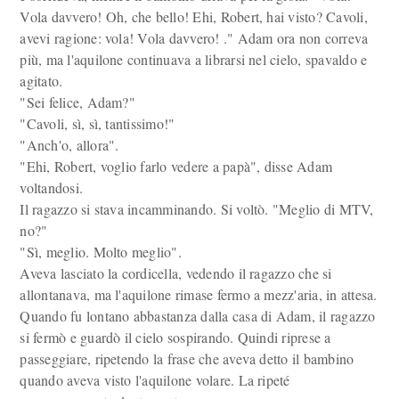
Vola davvero! Oh, che bello! Ehi, Robert, hai visto? Cavoli,
avevi ragione: vola! Vola davvero! ." Adam ora non correva
più, ma l'aquilone continuava a librarsi nel cielo, spavaldo e
agitato.
"Sei felice, Adam?"
"Cavoli, sì, sì, tantissimo!"
"Anch'o, allora".
"Ehi, Robert, voglio farlo vedere a papà", disse Adam
voltandosi.
Il ragazzo si stava incamminando. Si voltò. "Meglio di MTV,
no?"
"Sì, meglio. Molto meglio".
Aveva lasciato la cordicella, vedendo il ragazzo che si
allontanava, ma l'aquilone rimase fermo a mezz'aria, in attesa.
Quando fu lontano abbastanza dalla casa di Adam, il ragazzo
si fermò e guardò il cielo sospirando. Quindi riprese a
passeggiare, ripetendo la frase che aveva detto il bambino
quando aveva visto l'aquilone volare. La ripeté