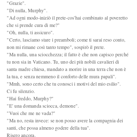
"Grazie".
"Di nulla, Murphy".
"Ad ogni modo-iniziò il prete-cos'hai combinato al poveretto
che si prende cura di me?"
"Oh, nulla, ti assicuro".
"Certo, lasciamo stare i preamboli; come ti sarai reso conto,
non mi rimane così tanto tempo", sospirò il prete.
"Ma nulla, una sciocchezza; il fatto è che non capisco perché
tu non sia in Vaticano. Tu, uno dei più nobili cavalieri di
santa madre chiesa, mandato a morire in una terra che non è
la tua, e senza nemmeno il conforto delle mura papali".
"Mmh, sono certo che tu conosci i motivi del mio esilio".
Ci fu silenzio.
"Hai freddo, Murphy?"
"E' una domanda sciocca, demone".
"Vuoi che me ne vada?"
"Ma no, resta invece: se non posso avere la compagnia dei
santi, che possa almeno godere della tua".
Risero ancora.