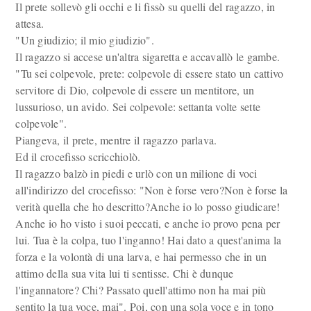
Il prete sollevò gli occhi e li fissò su quelli del ragazzo, in
attesa.
"Un giudizio; il mio giudizio".
Il ragazzo si accese un'altra sigaretta e accavallò le gambe.
"Tu sei colpevole, prete: colpevole di essere stato un cattivo
servitore di Dio, colpevole di essere un mentitore, un
lussurioso, un avido. Sei colpevole: settanta volte sette
colpevole".
Piangeva, il prete, mentre il ragazzo parlava.
Ed il crocefisso scricchiolò.
Il ragazzo balzò in piedi e urlò con un milione di voci
all'indirizzo del crocefisso: "Non è forse vero?Non è forse la
verità quella che ho descritto?Anche io lo posso giudicare!
Anche io ho visto i suoi peccati, e anche io provo pena per
lui. Tua è la colpa, tuo l'inganno! Hai dato a quest'anima la
forza e la volontà di una larva, e hai permesso che in un
attimo della sua vita lui ti sentisse. Chi è dunque
l'ingannatore? Chi? Passato quell'attimo non ha mai più
sentito la tua voce, mai". Poi, con una sola voce e in tono