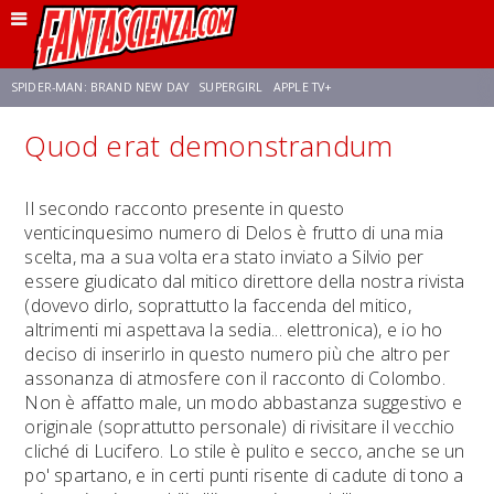
SPIDER-MAN: BRAND NEW DAY
SUPERGIRL
APPLE TV+
Quod erat demonstrandum
FRANCO RICCIARDIELLO
ZENDAYA
STAR TREK
AVENGERS: DOOMSDAY
Il secondo racconto presente in questo
venticinquesimo numero di Delos è frutto di una mia
NETFLIX
SADIE SINK
CELIA ROSE GOODING
scelta, ma a sua volta era stato inviato a Silvio per
essere giudicato dal mitico direttore della nostra rivista
(dovevo dirlo, soprattutto la faccenda del mitico,
altrimenti mi aspettava la sedia... elettronica), e io ho
deciso di inserirlo in questo numero più che altro per
assonanza di atmosfere con il racconto di Colombo.
Non è affatto male, un modo abbastanza suggestivo e
originale (soprattutto personale) di rivisitare il vecchio
cliché di Lucifero. Lo stile è pulito e secco, anche se un
po' spartano, e in certi punti risente di cadute di tono a