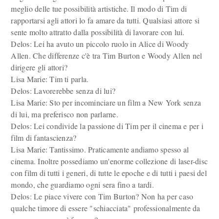
meglio delle tue possibilità artistiche. Il modo di Tim di
rapportarsi agli attori lo fa amare da tutti. Qualsiasi attore si
sente molto attratto dalla possibilità di lavorare con lui.
Delos: Lei ha avuto un piccolo ruolo in Alice
di Woody
Allen. Che differenze c'è tra Tim Burton e Woody Allen nel
dirigere gli attori?
Lisa Marie: Tim ti parla.
Delos: Lavorerebbe senza di lui?
Lisa Marie: Sto per incominciare un film a New York senza
di lui, ma preferisco non parlarne.
Delos: Lei condivide la passione di Tim per il cinema e per i
film di fantascienza?
Lisa Marie: Tantissimo. Praticamente andiamo spesso al
cinema. Inoltre possediamo un'enorme collezione di laser-disc
con film di tutti i generi, di tutte le epoche e di tutti i paesi del
mondo, che guardiamo ogni sera fino a tardi.
Delos: Le piace vivere con Tim Burton? Non ha per caso
qualche timore di essere "schiacciata" professionalmente da