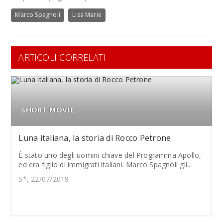
Marco Spagnoli
Lisa Marie
ARTICOLI CORRELATI
SHORT MOVIE
Luna italiana, la storia di Rocco Petrone
È stato uno degli uomini chiave del Programma Apollo,
ed era figlio di immigrati italiani. Marco Spagnoli gli...
S*, 22/07/2019