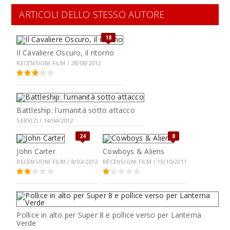
ARTICOLI DELLO STESSO AUTORE
18
Il Cavaliere Oscuro, il ritorno
RECENSIONI FILM / 28/08/2012
Battleship: l'umanità sotto attacco
SERVIZI / 14/04/2012
24
8
John Carter
Cowboys & Aliens
RECENSIONI FILM / 8/03/2012
RECENSIONI FILM / 15/10/2011
Pollice in alto per Super 8 e pollice verso per Lanterna
Verde