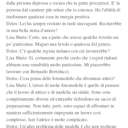
dalla persona depressa e oscura che la gente percepisce. E' la
persona dal carattere più solare che io conosca. Ha l'abilità di
trasformare qualsiasi cosa in energia positiva.
Delos: Lei ha sempre recitato in ruoli stravaganti. Reciterebbe
in una bella storia d'amore?
Lisa Marie: Certo, ma a patto che avesse qualche risvolto un
po' particolare. Magari una favola o qualcosa del genere.
Delos: C'è qualche regista italiano con cui lavorerebbe?
Lisa Marie: Sì, certamente perché credo che i registi italiani
abbiano una sensibilità molto particolare. Mi piacerebbe
lavorare con Bernardo Bertolucci.
Delos: Cosa pensa delle fotomodelle che diventano attrici?
Lisa Marie: L'errore di molte fotomodelle è quello di pensare
che il lavoro di attrice e di modella sia simile. Sono cose
completamente diverse ed entrambe richiedono un sacco di
preparazione. Non tutte, però, sono capaci di affrontare in
maniera sufficientemente impegnata un lavoro così
complesso, fare l'attrice è molto complicato.
Delos: Un'altro problema delle modelle è che non vogliono