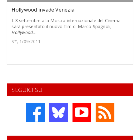
Hollywood invade Venezia
L'8 settembre alla Mostra internazionale del Cinema
sarà presentato il nuovo film di Marco Spagnoli,
Hollywood...
S*, 1/09/2011
SEGUICI SU