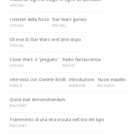
SPECIALI
I misteri della forza
Star Wars games
SPECIALI
SPECIALI
Gli eroi di Star Wars vent'anni dopo
SPECIALI
Clone Wars: il "preguito"
Radio fantascienza
SPECIALI
SERVIZI
Intervista con Daniele Brolli
Introduzione
Nuovi inquilini
SERVIZI
RUBRICHE
RACCONTI
Quod erat demonstrandum
RACCONTI
Frammento di una vita vissuta nell'ora del lupo
RACCONTI