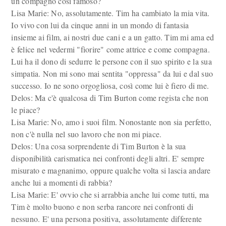
un compagno così famoso?
Lisa Marie: No, assolutamente. Tim ha cambiato la mia vita.
Io vivo con lui da cinque anni in un mondo di fantasia
insieme ai film, ai nostri due cani e a un gatto. Tim mi ama ed
è felice nel vedermi "fiorire" come attrice e come compagna.
Lui ha il dono di sedurre le persone con il suo spirito e la sua
simpatia. Non mi sono mai sentita "oppressa" da lui e dal suo
successo. Io ne sono orgogliosa, così come lui è fiero di me.
Delos: Ma c'è qualcosa di Tim Burton come regista che non
le piace?
Lisa Marie: No, amo i suoi film. Nonostante non sia perfetto,
non c'è nulla nel suo lavoro che non mi piace.
Delos: Una cosa sorprendente di Tim Burton è la sua
disponibilità carismatica nei confronti degli altri. E' sempre
misurato e magnanimo, oppure qualche volta si lascia andare
anche lui a momenti di rabbia?
Lisa Marie: E' ovvio che si arrabbia anche lui come tutti, ma
Tim è molto buono e non serba rancore nei confronti di
nessuno. E' una persona positiva, assolutamente differente