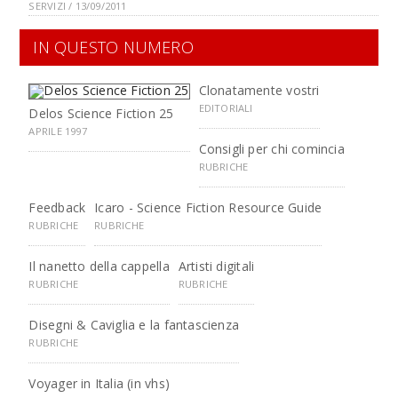
SERVIZI / 13/09/2011
IN QUESTO NUMERO
Clonatamente vostri
EDITORIALI
Delos Science Fiction 25
APRILE 1997
Consigli per chi comincia
RUBRICHE
Feedback
Icaro - Science Fiction Resource Guide
RUBRICHE
RUBRICHE
Il nanetto della cappella
Artisti digitali
RUBRICHE
RUBRICHE
Disegni & Caviglia e la fantascienza
RUBRICHE
Voyager in Italia (in vhs)