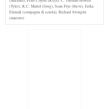
(Michael), Peter Coyote (Keys), C. Thomas Howell
(Tyler), K.C. Martel (Greg), Sean Frye (Steve), Erika
Eleniak (compagna di scuola), Richard Swingler
(maestro)