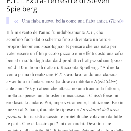
E.T. L'Extra-Terrestre di Steven
Spielberg
Una fiaba nuova, bella come una fiaba antica (
Time
)
Il film evento dell'anno fu indubbiamente
E.T.
, che
sconfinò fuori dallo schermo fino a diventare un vero e
proprio fenomeno sociologico. E pensare che era nato per
voler essere un film piccolo piccolo e in effetti costò una cifra
ben al di sotto degli standard produttivi hollywoodiani (poco
più di 10 milioni di dollari). Racconta Spielberg: "A dire la
verità prima di realizzare
E.T.
stavo lavorando una classica
avventura di fantascienza (si doveva intitolare
Night Skies
)
stile anni '50: gli alieni che attaccano una tranquilla fattoria,
molta suspense, un'atmosfera minacciosa... Chissà forse mi
ero lasciato andare. Poi, improvvisamente, l'intuizione. Ero in
mezzo al Sahara, durante le riprese de
I predatori dell'arca
perduta
, tra nazisti assassini e proiettili che volavano da tutte
le parti. Che ci faccio qui ? mi domandai. Devo tornare
indietro, alla spiritualità di
Incontri ravvicinati
, al calore delle