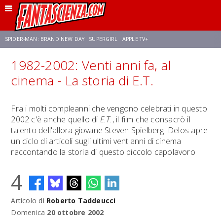
SPIDER-MAN: BRAND NEW DAY
SUPERGIRL
APPLE TV+
1982-2002: Venti anni fa, al
FRANCO RICCIARDIELLO
ZENDAYA
STAR TREK
AVENGERS: DOOMSDAY
cinema - La storia di E.T.
NETFLIX
SADIE SINK
STAR TREK: STRANGE NEW WORLDS
Fra i molti compleanni che vengono celebrati in questo
2002 c'è anche quello di
E.T.
, il film che consacrò il
talento dell'allora giovane Steven Spielberg. Delos apre
un ciclo di articoli sugli ultimi vent'anni di cinema
raccontando la storia di questo piccolo capolavoro
4
Articolo di
Roberto Taddeucci
Domenica
20 ottobre 2002