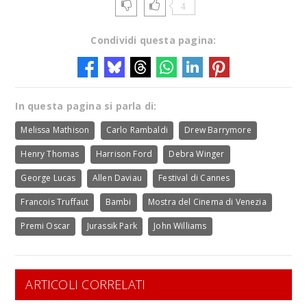
4
Condividi questa pagina:
In questa pagina si parla di:
Melissa Mathison
Carlo Rambaldi
Drew Barrymore
Henry Thomas
Harrison Ford
Debra Winger
George Lucas
Allen Daviau
Festival di Cannes
Francois Truffaut
Bambi
Mostra del Cinema di Venezia
Premi Oscar
Jurassik Park
John Williams
ARTICOLI CORRELATI