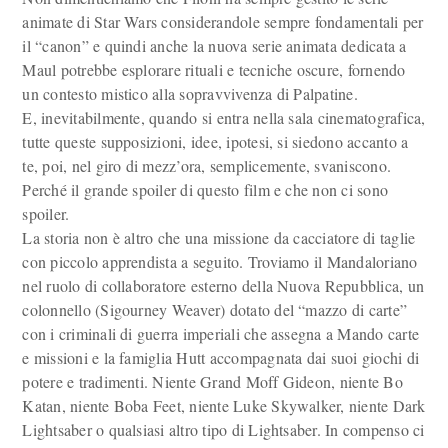
animate di Star Wars considerandole sempre fondamentali per
il “canon” e quindi anche la nuova serie animata dedicata a
Maul potrebbe esplorare rituali e tecniche oscure, fornendo
un contesto mistico alla sopravvivenza di Palpatine.
E, inevitabilmente, quando si entra nella sala cinematografica,
tutte queste supposizioni, idee, ipotesi, si siedono accanto a
te, poi, nel giro di mezz’ora, semplicemente, svaniscono.
Perché il grande spoiler di questo film e che non ci sono
spoiler.
La storia non è altro che una missione da cacciatore di taglie
con piccolo apprendista a seguito. Troviamo il Mandaloriano
nel ruolo di collaboratore esterno della Nuova Repubblica, un
colonnello (Sigourney Weaver) dotato del “mazzo di carte”
con i criminali di guerra imperiali che assegna a Mando carte
e missioni e la famiglia Hutt accompagnata dai suoi giochi di
potere e tradimenti. Niente Grand Moff Gideon, niente Bo
Katan, niente Boba Feet, niente Luke Skywalker, niente Dark
Lightsaber o qualsiasi altro tipo di Lightsaber. In compenso ci