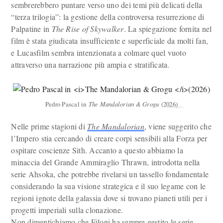
sembrerebbero puntare verso uno dei temi più delicati della
“terza trilogia”: la gestione della controversa resurrezione di
Palpatine in
The Rise of Skywalker
. La spiegazione fornita nel
film è stata giudicata insufficiente e superficiale da molti fan,
e Lucasfilm sembra intenzionata a colmare quel vuoto
attraverso una narrazione più ampia e stratificata.
Pedro Pascal in
The Mandalorian & Grogu
(2026)
Nelle prime stagioni di
The Mandalorian
, viene suggerito che
l’Impero stia cercando di creare corpi sensibili alla Forza per
ospitare coscienze Sith. Accanto a questo abbiamo la
minaccia del Grande Ammiraglio Thrawn, introdotta nella
serie Ahsoka, che potrebbe rivelarsi un tassello fondamentale
considerando la sua visione strategica e il suo legame con le
regioni ignote della galassia dove si trovano pianeti utili per i
progetti imperiali sulla clonazione.
Non dimentichiamo che Filoni ha sempre gestito le serie