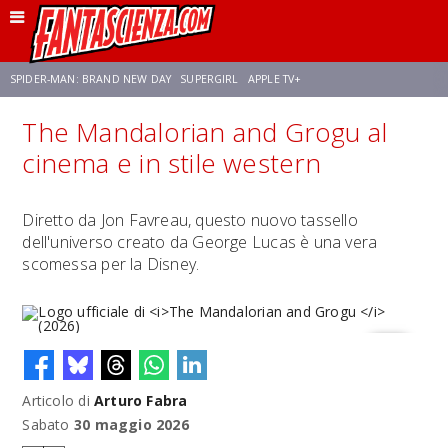
SPIDER-MAN: BRAND NEW DAY
SUPERGIRL
APPLE TV+
The Mandalorian and Grogu al
FRANCO RICCIARDIELLO
ZENDAYA
AVENGERS: DOOMSDAY
STAR TREK
cinema e in stile western
NETFLIX
SADIE SINK
STAR TREK: STRANGE NEW WORLDS
Diretto da Jon Favreau, questo nuovo tassello
dell'universo creato da George Lucas è una vera
scomessa per la Disney.
Articolo di
Arturo Fabra
Logo ufficiale di
The Mandalorian and Grogu
(2026)
Sabato
30 maggio 2026