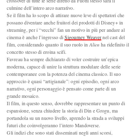
crossover di tutte le serie diretto da Filoni stesso sarà il
culmine dell’intero arco narrativo.
Se il film ha lo scopo di attirare nuove leve di spettatori che
possano diventare anche fruitori dei prodotti di Disney+ in
streaming, per i “vecchi” fan un motivo in più per andare al
cinema è anche l’ingresso di
Sigourney Weaver
nel cast del
film, considerando quanto il suo ruolo in
Alien
ha ridefinito il
concetto stesso di eroina scifi.
Favreau ha sempre dichiarato di voler costruire un’epica
moderna, capace di unire la struttura modulare delle serie
contemporanee con la potenza del cinema classico. Il suo
approccio è quasi “artigianale”: ogni episodio, ogni arco
narrativo, ogni personaggio è pensato come parte di un
grande mosaico.
Il film, in questo senso, dovrebbe rappresentare un punto di
espansione, senza chiudere la storia di Din e Grogu, ma
portandola su un nuovo livello, aprendo la strada a sviluppi
futuri che coinvolgeranno l’intero Mandoverse.
Gli indizi che sono stati disseminati negli anni scorsi,