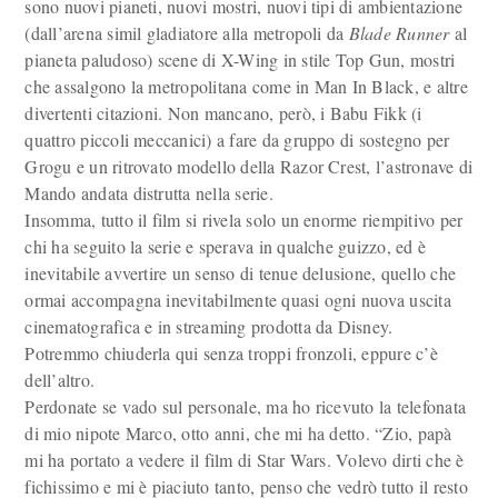
sono nuovi pianeti, nuovi mostri, nuovi tipi di ambientazione
(dall’arena simil gladiatore alla metropoli da
Blade Runner
al
pianeta paludoso) scene di X-Wing in stile Top Gun, mostri
che assalgono la metropolitana come in Man In Black, e altre
divertenti citazioni. Non mancano, però, i Babu Fikk (i
quattro piccoli meccanici) a fare da gruppo di sostegno per
Grogu e un ritrovato modello della Razor Crest, l’astronave di
Mando andata distrutta nella serie.
Insomma, tutto il film si rivela solo un enorme riempitivo per
chi ha seguito la serie e sperava in qualche guizzo, ed è
inevitabile avvertire un senso di tenue delusione, quello che
ormai accompagna inevitabilmente quasi ogni nuova uscita
cinematografica e in streaming prodotta da Disney.
Potremmo chiuderla qui senza troppi fronzoli, eppure c’è
dell’altro.
Perdonate se vado sul personale, ma ho ricevuto la telefonata
di mio nipote Marco, otto anni, che mi ha detto. “Zio, papà
mi ha portato a vedere il film di Star Wars. Volevo dirti che è
fichissimo e mi è piaciuto tanto, penso che vedrò tutto il resto