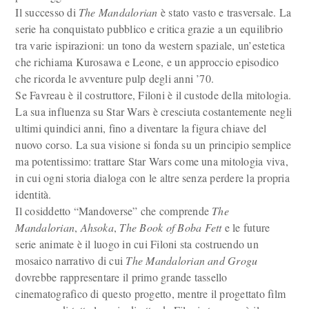
Il successo di
The Mandalorian
è stato vasto e trasversale. La
serie ha conquistato pubblico e critica grazie a un equilibrio
tra varie ispirazioni: un tono da western spaziale, un’estetica
che richiama Kurosawa e Leone, e un approccio episodico
che ricorda le avventure pulp degli anni ’70.
Se Favreau è il costruttore, Filoni è il custode della mitologia.
La sua influenza su Star Wars è cresciuta costantemente negli
ultimi quindici anni, fino a diventare la figura chiave del
nuovo corso. La sua visione si fonda su un principio semplice
ma potentissimo: trattare Star Wars come una mitologia viva,
in cui ogni storia dialoga con le altre senza perdere la propria
identità.
Il cosiddetto “Mandoverse” che comprende
The
Mandalorian
,
Ahsoka
,
The Book of Boba Fett
e le future
serie animate è il luogo in cui Filoni sta costruendo un
mosaico narrativo di cui
The Mandalorian and Grogu
dovrebbe rappresentare il primo grande tassello
cinematografico di questo progetto, mentre il progettato film