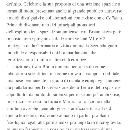
definito. Celebre è la sua proposta di una stazione spaziale a
forma di ruota, presentata anche al grande pubblico attraverso
articoli divulgativi e collaborazioni con riviste come
Collier’s
.
Prima di diventare uno dei principali promotori
dell’esplorazione spaziale statunitense, von Braun si era però
imposto come progettista delle armi volanti V1 e V2,
impiegate dalla Germania nazista durante la Seconda guerra
mondiale e responsabili dei bombardamenti che
terrorizzarono Londra e altre città europee.
La stazione di von Braun non era pensata solo come
laboratorio scientifico, ma come un vero avamposto orbitale:
una base permanente in grado di ospitare equipaggi, fungere
da piattaforma per l’osservazione della Terra e dello spazio e,
soprattutto, da punto di partenza per missioni più ambiziose,
in particolare verso la Luna e Marte. La rotazione della
struttura avrebbe generato gravità artificiale (circa 1/3 di
quella terrestre), risolvendo almeno in parte i problemi
fisiologici legati alla permanenza prolungata in microgravità.
In questo frangente, le possibilità di realizzazione di una