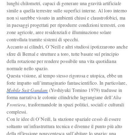
lunghi chilometri, capaci di generare una gravità artificiale
simile a quella terrestre sulle superfici interne. Al loro interno
non si sarebbe vissuto in ambienti chiusi e claustrofobici, ma
in paesaggi progettati per riprodurre condizioni terrestri, con
zone agricole, aree residenziali e illuminazione solare
controllata tramite sistemi di specchi.
Accanto ai cilindri, O’Neill e altri studiosi ipotizzarono anche
sfere di Bernal e strutture a toro, tutte basate sul principio
della rotazione per rendere possibile una vita quotidiana
normale nello spazio.
Questa visione, al tempo stesso rigorosa e utopica, ebbe un
forte impatto sull’immaginario fantascientifico. In particolare,
Mobile Suit Gundam
(Yoshiyuki Tomino 1979) tradusse in
forma narrativa le colonie cilindriche lagrangiane dell’
Alta
Frontiera
, trasformandole in spazi politici, sociali e culturali
complessi.
Con le idee di O’Neill, la stazione spaziale cessò di essere
soltanto un’infrastruttura tecnica e divenne il punto più alto
della riflessione novecentesca sull’abitare lo spazio: una