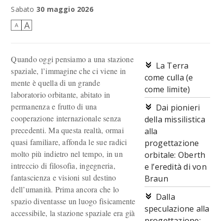
La stazione spaziale internazionale (ISS)
Sabato
30 maggio 2026
A
A
Quando oggi pensiamo a una stazione
La Terra
spaziale, l’immagine che ci viene in
come culla (e
mente è quella di un grande
come limite)
laboratorio orbitante, abitato in
permanenza e frutto di una
Dai pionieri
cooperazione internazionale senza
della missilistica
precedenti. Ma questa realtà, ormai
alla
quasi familiare, affonda le sue radici
progettazione
molto più indietro nel tempo, in un
orbitale: Oberth
intreccio di filosofia, ingegneria,
e l’eredità di von
fantascienza e visioni sul destino
Braun
dell’umanità. Prima ancora che lo
Dalla
spazio diventasse un luogo fisicamente
speculazione alla
accessibile, la stazione spaziale era già
progettazione: