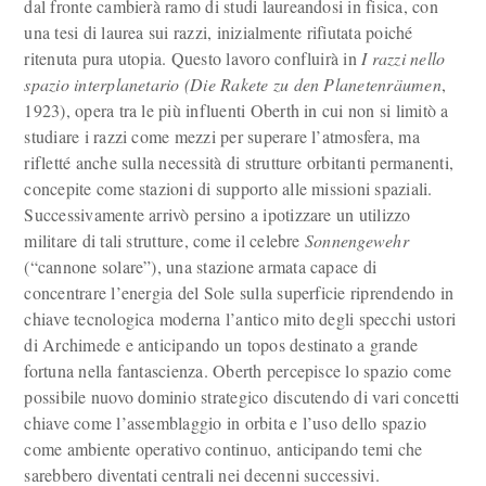
dal fronte cambierà ramo di studi laureandosi in fisica, con
una tesi di laurea sui razzi, inizialmente rifiutata poiché
ritenuta pura utopia. Questo lavoro confluirà in
I razzi nello
spazio interplanetario
(Die Rakete zu den Planetenräumen
,
1923), opera tra le più influenti Oberth in cui non si limitò a
studiare i razzi come mezzi per superare l’atmosfera, ma
rifletté anche sulla necessità di strutture orbitanti permanenti,
concepite come stazioni di supporto alle missioni spaziali.
Successivamente arrivò persino a ipotizzare un utilizzo
militare di tali strutture, come il celebre
Sonnengewehr
(“cannone solare”), una stazione armata capace di
concentrare l’energia del Sole sulla superficie riprendendo in
chiave tecnologica moderna l’antico mito degli specchi ustori
di Archimede e anticipando un topos destinato a grande
fortuna nella fantascienza. Oberth percepisce lo spazio come
possibile nuovo dominio strategico discutendo di vari concetti
chiave come l’assemblaggio in orbita e l’uso dello spazio
come ambiente operativo continuo, anticipando temi che
sarebbero diventati centrali nei decenni successivi.