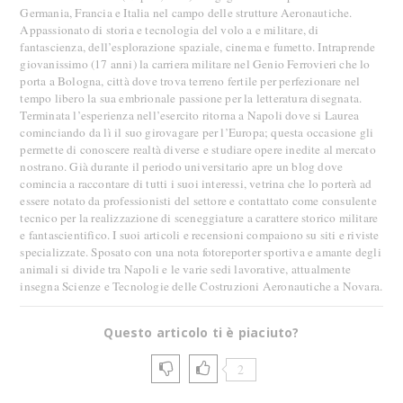
Germania, Francia e Italia nel campo delle strutture Aeronautiche.
Appassionato di storia e tecnologia del volo a e militare, di
fantascienza, dell’esplorazione spaziale, cinema e fumetto. Intraprende
giovanissimo (17 anni) la carriera militare nel Genio Ferrovieri che lo
porta a Bologna, città dove trova terreno fertile per perfezionare nel
tempo libero la sua embrionale passione per la letteratura disegnata.
Terminata l’esperienza nell’esercito ritorna a Napoli dove si Laurea
cominciando da lì il suo girovagare per l’Europa; questa occasione gli
permette di conoscere realtà diverse e studiare opere inedite al mercato
nostrano. Già durante il periodo universitario apre un blog dove
comincia a raccontare di tutti i suoi interessi, vetrina che lo porterà ad
essere notato da professionisti del settore e contattato come consulente
tecnico per la realizzazione di sceneggiature a carattere storico militare
e fantascientifico. I suoi articoli e recensioni compaiono su siti e riviste
specializzate. Sposato con una nota fotoreporter sportiva e amante degli
animali si divide tra Napoli e le varie sedi lavorative, attualmente
insegna Scienze e Tecnologie delle Costruzioni Aeronautiche a Novara.
Questo articolo ti è piaciuto?
2