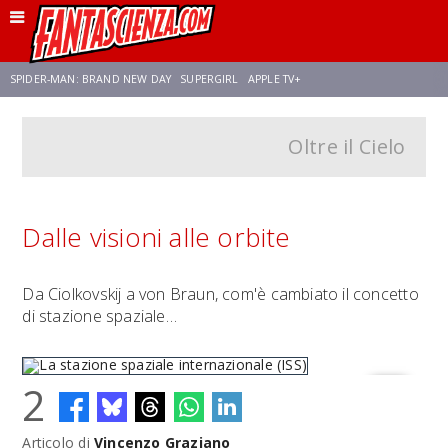
SPIDER-MAN: BRAND NEW DAY
SUPERGIRL
APPLE TV+
Oltre il Cielo
FRANCO RICCIARDIELLO
ZENDAYA
STAR TREK
AVENGERS: DOOMSDAY
NETFLIX
SADIE SINK
STAR TREK: STRANGE NEW WORLDS
Dalle visioni alle orbite
Da Ciolkovskij a von Braun, com'è cambiato il concetto
di stazione spaziale…
2
Articolo di
Vincenzo Graziano