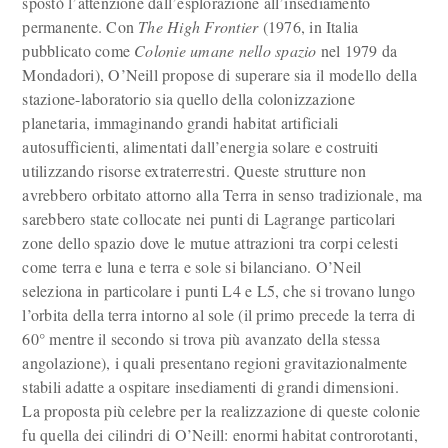
spostò l’attenzione dall’esplorazione all’insediamento
permanente. Con
The High Frontier
(1976, in Italia
pubblicato come
Colonie umane nello spazio
nel 1979 da
Mondadori), O’Neill propose di superare sia il modello della
stazione-laboratorio sia quello della colonizzazione
planetaria, immaginando grandi habitat artificiali
autosufficienti, alimentati dall’energia solare e costruiti
utilizzando risorse extraterrestri. Queste strutture non
avrebbero orbitato attorno alla Terra in senso tradizionale, ma
sarebbero state collocate nei punti di Lagrange particolari
zone dello spazio dove le mutue attrazioni tra corpi celesti
come terra e luna e terra e sole si bilanciano
. O’Neil
seleziona in particolare i punti L4 e L5, che si trovano lungo
l’orbita della terra intorno al sole (il primo precede la terra di
60° mentre il secondo si trova più avanzato della stessa
angolazione), i quali presentano regioni gravitazionalmente
stabili adatte a ospitare insediamenti di grandi dimensioni.
La proposta più celebre per la realizzazione di queste colonie
fu quella dei cilindri di O’Neill: enormi habitat controrotanti,