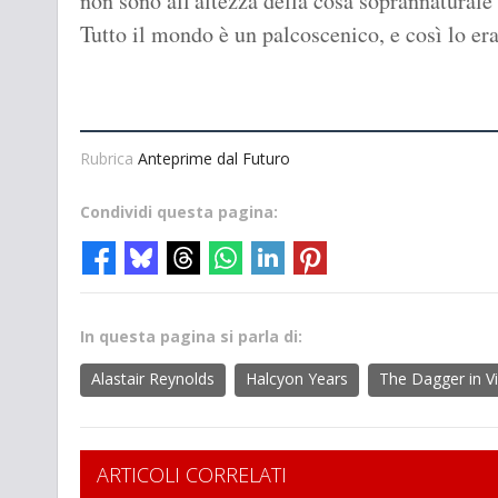
non sono all'altezza della cosa soprannaturale
Tutto il mondo è un palcoscenico, e così lo e
Rubrica
Anteprime dal Futuro
Condividi questa pagina:
In questa pagina si parla di:
Alastair Reynolds
Halcyon Years
The Dagger in V
ARTICOLI CORRELATI