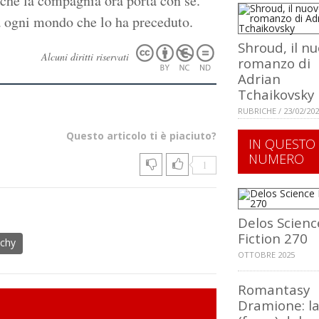
 che la compagnia ora porta con sé.
ra ogni mondo che lo ha preceduto.
Shroud, il n
Alcuni diritti riservati
romanzo di
Adrian
Tchaikovsky
RUBRICHE / 23/02/20
Questo articolo ti è piaciuto?
IN QUESTO
NUMERO
1
Delos Scienc
Fiction 270
ichy
OTTOBRE 2025
Romantasy
Dramione: la