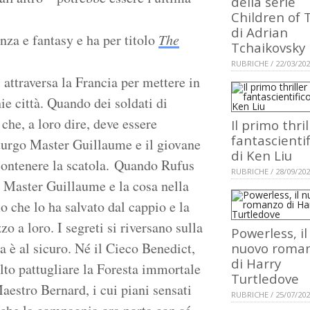
della serie
Children of 
di Adrian
nza e fantasy e ha per titolo
The
Tchaikovsky
RUBRICHE / 22/03/20
 attraversa la Francia per mettere in
hie città. Quando dei soldati di
che, a loro dire, deve essere
Il primo thril
fantascientif
turgo Master Guillaume e il giovane
di Ken Liu
contenere la scatola. Quando Rufus
RUBRICHE / 28/09/20
uo Master Guillaume e la cosa nella
mo che lo ha salvato dal cappio e la
o a loro. I segreti si riversano sulla
Powerless, il
 è al sicuro. Né il Cieco Benedict,
nuovo roma
di Harry
lto pattugliare la Foresta immortale
Turtledove
Maestro Bernard, i cui piani sensati
RUBRICHE / 25/07/20