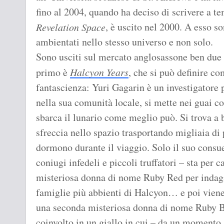
fino al 2004, quando ha deciso di scrivere a 
, è uscito nel 2000. A esso s
Revelation Space
ambientati nello stesso universo e non solo.
Sono usciti sul mercato anglosassone ben due r
primo è
Halcyon Years
, che si può definire co
fantascienza: Yuri Gagarin è un investigatore p
nella sua comunità locale, si mette nei guai con
sbarca il lunario come meglio può. Si trova a 
sfreccia nello spazio trasportando migliaia di 
dormono durante il viaggio. Solo il suo consue
coniugi infedeli e piccoli truffatori – sta per
misteriosa donna di nome Ruby Red per indaga
famiglie più abbienti di Halcyon… e poi vien
una seconda misteriosa donna di nome Ruby Blu
coinvolto in un giallo in cui – da un momento a