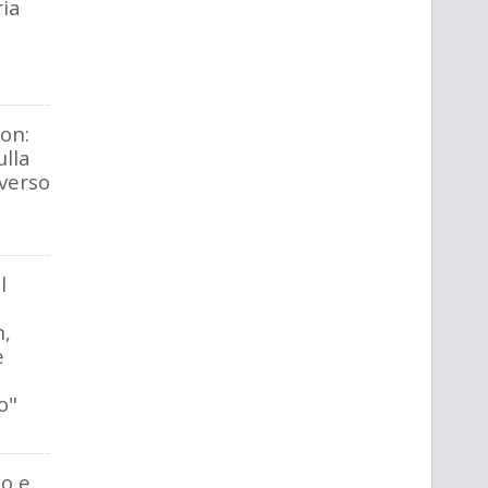
ia
on:
ulla
iverso
l
n,
e
o"
o e