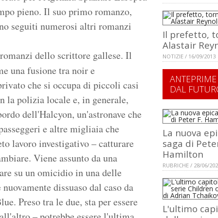
tempo pieno. Il suo primo romanzo,
ono seguiti numerosi altri romanzi
Il prefetto, 
Alastair Rey
omanzi dello scrittore gallese. Il
NOTIZIE / 16/09/2013
me una fusione tra noir e
ANTEPRIME
rivato che si occupa di piccoli casi
DAL FUTUR
 la polizia locale e, in generale,
bordo dell'Halcyon, un'astronave che
passeggeri e altre migliaia che
La nuova epi
to lavoro investigativo – catturare
saga di Peter
Hamilton
 cambiare. Viene assunto da una
RUBRICHE / 28/06/20
re su un omicidio in una delle
e nuovamente dissuaso dal caso da
e. Preso tra le due, sta per essere
L'ultimo capi
ll'altro – potrebbe essere l'ultima