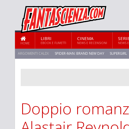
LIBRI
CINEMA
SERI
EBOOK E FUMETTI
NEWS E RECENSIONI
NEWS E
HOME
ARGOMENTI CALDI:
SPIDER-MAN: BRAND NEW DAY
SUPERGIRL
STAR TREK: STRANGE NEW WORLDS
Doppio romanz
Alastair Reynol