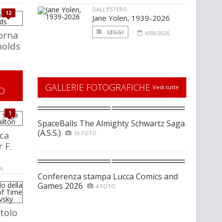
DALL'ESTERO
12
Jane Yolen, 1939-2026
LEGGI
torna
4/08/2026
nolds
GALLERIE FOTOGRAFICHE
Vedi tutte
O
1
SpaceBalls The Almighty Schwartz Saga
(A.S.S.)
ca
10 FOTO
 F.
26
Conferenza stampa Lucca Comics and
Games 2026
4 FOTO
tolo