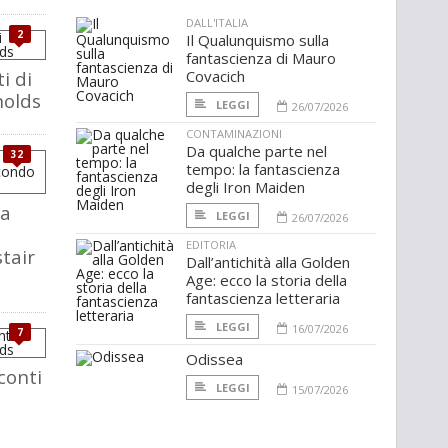
DALL'ITALIA
2
Il Qualunquismo sulla
fantascienza di Mauro
ti di
Covacich
nolds
LEGGI
26/07/2026
CONTAMINAZIONI
Da qualche parte nel
32
tempo: la fantascienza
degli Iron Maiden
na
LEGGI
26/07/2026
EDITORIA
tair
Dall’antichità alla Golden
Age: ecco la storia della
fantascienza letteraria
LEGGI
16/07/2026
7
Odissea
cconti
LEGGI
15/07/2026