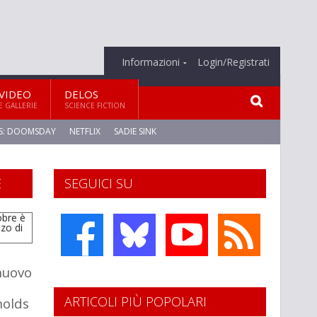
Informazioni
Login/Registrati
VIDEO
DELOS
E GALLERIE
SCIENCE FICTION
S: DOOMSDAY
NETFLIX
SADIE SINK
E
SEGUICI SU
 nuovo
ARTICOLI PIÙ POPOLARI
nolds