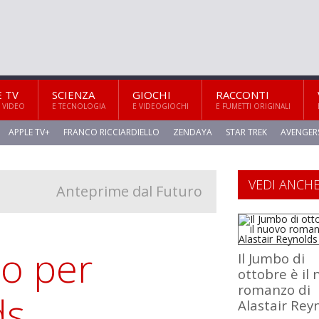
E TV
SCIENZA
GIOCHI
RACCONTI
 VIDEO
E TECNOLOGIA
E VIDEOGIOCHI
E FUMETTI ORIGINALI
APPLE TV+
FRANCO RICCIARDIELLO
ZENDAYA
STAR TREK
AVENGER
VEDI ANCH
Anteprime dal Futuro
o per
Il Jumbo di
ottobre è il
romanzo di
ds
Alastair Rey