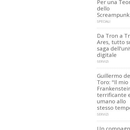
Per una Teor
dello
Screampunk
SPECIALI
Da Tron a Tr
Ares, tutto s
saga dell'un
digitale
SERVIZI
Guillermo de
Toro: "Il mio
Frankenstei
terrificante 
umano allo
stesso temp
SERVIZI
Un compagn