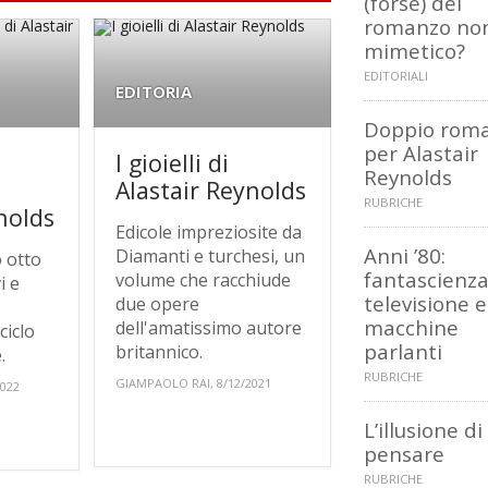
(forse) del
romanzo no
mimetico?
EDITORIALI
EDITORIA
Doppio rom
per Alastair
I gioielli di
Reynolds
Alastair Reynolds
RUBRICHE
nolds
Edicole impreziosite da
Anni ’80:
Diamanti e turchesi, un
 otto
fantascienza
volume che racchiude
i e
televisione e
due opere
macchine
dell'amatissimo autore
ciclo
parlanti
britannico.
.
RUBRICHE
GIAMPAOLO RAI, 8/12/2021
2022
L’illusione di
pensare
RUBRICHE