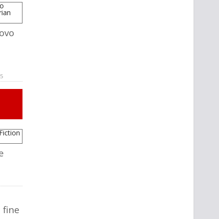
uovo
25
e
 fine