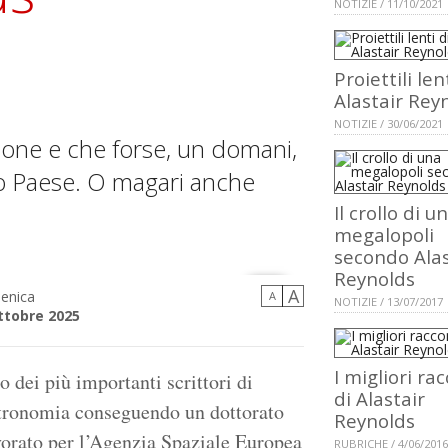
NOTIZIE / 11/10/2021
Proiettili len
Alastair Rey
NOTIZIE / 30/06/2021
ssone e che forse, un domani,
o Paese. O magari anche
Il crollo di u
megalopoli
secondo Alas
Reynolds
A
enica
A
NOTIZIE / 13/07/2017
ttobre 2025
I migliori ra
o dei più importanti scrittori di
di Alastair
astronomia conseguendo un dottorato
Reynolds
vorato per l’Agenzia Spaziale Europea
RUBRICHE / 4/06/2016