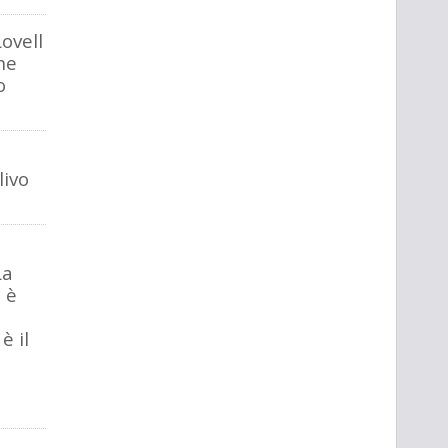
ovell
he
o
livo
La
 è
è il