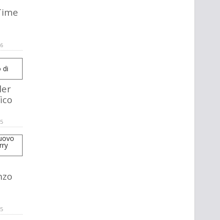
Time
26
ler
ico
25
nzo
25