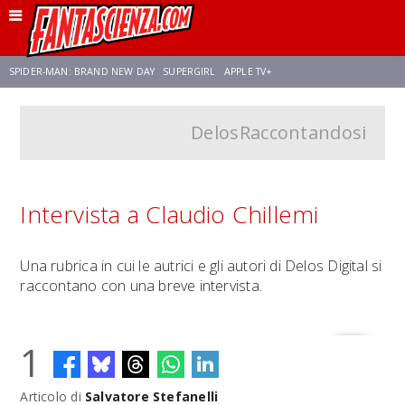
SPIDER-MAN: BRAND NEW DAY
SUPERGIRL
APPLE TV+
DelosRaccontandosi
FRANCO RICCIARDIELLO
ZENDAYA
AVENGERS: DOOMSDAY
STAR TREK
NETFLIX
SADIE SINK
STAR TREK: STRANGE NEW WORLDS
Intervista a Claudio Chillemi
Una rubrica in cui le autrici e gli autori di Delos Digital si
raccontano con una breve intervista.
1
Articolo di
Salvatore Stefanelli