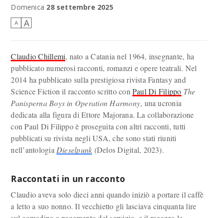
Domenica
28 settembre 2025
A
A
Claudio Chillemi
, nato a Catania nel 1964, insegnante, ha
pubblicato numerosi racconti, romanzi e opere teatrali. Nel
2014 ha pubblicato sulla prestigiosa rivista Fantasy and
Science Fiction il racconto scritto con
Paul Di Filippo
The
Panisperna Boys in Operation Harmony
, una ucronia
dedicata alla figura di Ettore Majorana. La collaborazione
con Paul Di Filippo è proseguita con altri racconti, tutti
pubblicati su rivista negli USA, che sono stati riuniti
nell’antologia
Dieselpunk
(Delos Digital, 2023).
Raccontati in un racconto
Claudio aveva solo dieci anni quando iniziò a portare il caffè
a letto a suo nonno. Il vecchietto gli lasciava cinquanta lire
sul comodino a pagamento del servizio, e il ragazzo le