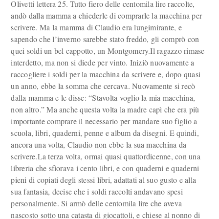
Olivetti lettera 25. Tutto fiero delle centomila lire raccolte,
andò dalla mamma a chiederle di comprarle la macchina per
scrivere. Ma la mamma di Claudio era lungimirante, e
sapendo che l’inverno sarebbe stato freddo, gli comprò con
quei soldi un bel cappotto, un Montgomery.Il ragazzo rimase
interdetto, ma non si diede per vinto. Iniziò nuovamente a
raccogliere i soldi per la macchina da scrivere e, dopo quasi
un anno, ebbe la somma che cercava. Nuovamente si recò
dalla mamma e le disse: “Stavolta voglio la mia macchina,
non altro.” Ma anche questa volta la madre capì che era più
importante comprare il necessario per mandare suo figlio a
scuola, libri, quaderni, penne e album da disegni. E quindi,
ancora una volta, Claudio non ebbe la sua macchina da
scrivere.La terza volta, ormai quasi quattordicenne, con una
libreria che sfiorava i cento libri, e con quaderni e quaderni
pieni di copiati degli stessi libri, adattati al suo gusto e alla
sua fantasia, decise che i soldi raccolti andavano spesi
personalmente. Si armò delle centomila lire che aveva
nascosto sotto una catasta di giocattoli, e chiese al nonno di