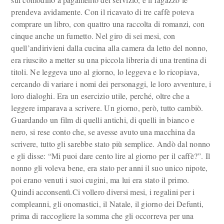
prendeva avidamente. Con il ricavato di tre caffè poteva
comprare un libro, con quattro una raccolta di romanzi, con
cinque anche un fumetto. Nel giro di sei mesi, con
quell’andirivieni dalla cucina alla camera da letto del nonno,
era riuscito a metter su una piccola libreria di una trentina di
titoli. Ne leggeva uno al giorno, lo leggeva e lo ricopiava,
cercando di variare i nomi dei personaggi, le loro avventure, i
loro dialoghi. Era un esercizio utile, perché, oltre che a
leggere imparava a scrivere. Un giorno, però, tutto cambiò.
Guardando un film di quelli antichi, di quelli in bianco e
nero, si rese conto che, se avesse avuto una macchina da
scrivere, tutto gli sarebbe stato più semplice. Andò dal nonno
e gli disse: “Mi puoi dare cento lire al giorno per il caffè?”. Il
nonno gli voleva bene, era stato per anni il suo unico nipote,
poi erano venuti i suoi cugini, ma lui era stato il primo.
Quindi acconsentì.Ci vollero diversi mesi, i regalini per i
compleanni, gli onomastici, il Natale, il giorno dei Defunti,
prima di raccogliere la somma che gli occorreva per una