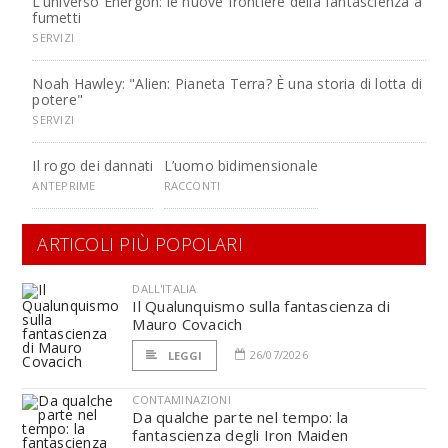
L’universo Energon: le nuove frontiere della fantascienza a
fumetti
SERVIZI
Noah Hawley: "Alien: Pianeta Terra? È una storia di lotta di
potere"
SERVIZI
Il rogo dei dannati
L’uomo bidimensionale
ANTEPRIME
RACCONTI
ARTICOLI PIÙ POPOLARI
DALL'ITALIA
Il Qualunquismo sulla fantascienza di
Mauro Covacich
26/07/2026
LEGGI
CONTAMINAZIONI
Da qualche parte nel tempo: la
fantascienza degli Iron Maiden