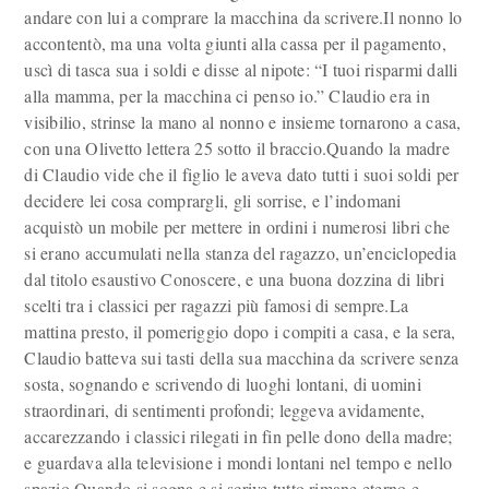
andare con lui a comprare la macchina da scrivere.Il nonno lo
accontentò, ma una volta giunti alla cassa per il pagamento,
uscì di tasca sua i soldi e disse al nipote: “I tuoi risparmi dalli
alla mamma, per la macchina ci penso io.” Claudio era in
visibilio, strinse la mano al nonno e insieme tornarono a casa,
con una Olivetto lettera 25 sotto il braccio.Quando la madre
di Claudio vide che il figlio le aveva dato tutti i suoi soldi per
decidere lei cosa comprargli, gli sorrise, e l’indomani
acquistò un mobile per mettere in ordini i numerosi libri che
si erano accumulati nella stanza del ragazzo, un’enciclopedia
dal titolo esaustivo Conoscere, e una buona dozzina di libri
scelti tra i classici per ragazzi più famosi di sempre.La
mattina presto, il pomeriggio dopo i compiti a casa, e la sera,
Claudio batteva sui tasti della sua macchina da scrivere senza
sosta, sognando e scrivendo di luoghi lontani, di uomini
straordinari, di sentimenti profondi; leggeva avidamente,
accarezzando i classici rilegati in fin pelle dono della madre;
e guardava alla televisione i mondi lontani nel tempo e nello
spazio.Quando si sogna e si scrive tutto rimane eterno e