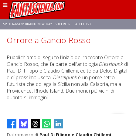
SPIDER-MAN: BRAND NEW DAY
SUPERGIRL
APPLE TV+
Orrore a Gancio Rosso
FRANCO RICCIARDIELLO
ZENDAYA
STAR TREK
AVENGERS: DOOMSDAY
Pubblichiamo di seguito l'inizio del racconto Orrore a
Gancio Rosso, che fa parte dell'antologia
Dieselpunk
di
NETFLIX
SADIE SINK
STAR TREK: STRANGE NEW WORLDS
Paul Di Filippo e Claudio Chillemi, edito da Delos Digital
e di prossima uscita.
Dieselpunk
è un ponte retro-
futurista che collega la Sicilia non alla Calabria, ma a
Providence, Rhode Island. Due mondi più vicini di
quanto si immagini.
Dal romanzo di
Paul Di Filippo e Claudio Chillemi