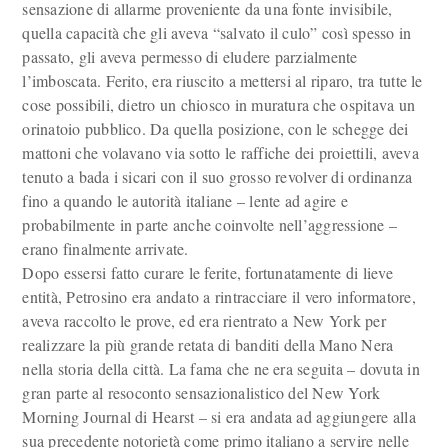
sensazione di allarme proveniente da una fonte invisibile,
quella capacità che gli aveva “salvato il culo” così spesso in
passato, gli aveva permesso di eludere parzialmente
l’imboscata. Ferito, era riuscito a mettersi al riparo, tra tutte le
cose possibili, dietro un chiosco in muratura che ospitava un
orinatoio pubblico. Da quella posizione, con le schegge dei
mattoni che volavano via sotto le raffiche dei proiettili, aveva
tenuto a bada i sicari con il suo grosso revolver di ordinanza
fino a quando le autorità italiane – lente ad agire e
probabilmente in parte anche coinvolte nell’aggressione –
erano finalmente arrivate.
Dopo essersi fatto curare le ferite, fortunatamente di lieve
entità, Petrosino era andato a rintracciare il vero informatore,
aveva raccolto le prove, ed era rientrato a New York per
realizzare la più grande retata di banditi della Mano Nera
nella storia della città. La fama che ne era seguita – dovuta in
gran parte al resoconto sensazionalistico del New York
Morning Journal di Hearst – si era andata ad aggiungere alla
sua precedente notorietà come primo italiano a servire nelle