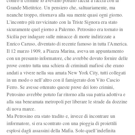
contro il crimine lo avevano portato faccia a faccia con la
Grande Mietitrice. Un pensiero che, saltuariamente, ma
neanche troppo, ritornava alla sua mente quasi ogni giorno.
L’incontro più ravvicinato con la Triste Signora era stato
sicuramente quel giorno a Palermo. Petrosino era tornato in
Sicilia per indagare sulle minacce di morte indirizzate a
Enrico Caruso, diventato di recente famoso in tutta l’America.
Il 12 marzo 1909, a Piazza Marina, aveva un appuntamento
con un presunto informatore, che avrebbe dovuto fornire delle
prove contro tutta una schiera di criminali mafiosi che erano
andati a vivere nella sua amata New York City, tutti collegati
in un modo o nell’altro con il famigerato don Vito Cascio
Ferro. Se avesse ottenuto queste prove dei loro crimini,
Petrosino avrebbe potuto far ritorno alla sua patria adottiva e
alla sua beneamata metropoli per liberare le strade da dozzine
di uova marce.
Ma Petrosino era stato tradito e, invece di incontrare un
informatore, si era scontrato con una pioggia di proiettili
esplosi dagli assassini della Mafia. Solo quell’indefinita