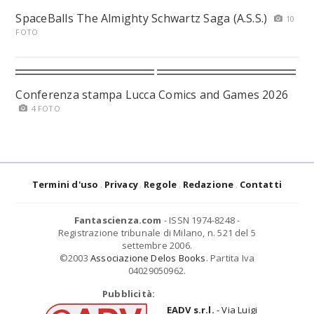
SpaceBalls The Almighty Schwartz Saga (A.S.S.)
10
FOTO
Conferenza stampa Lucca Comics and Games 2026
4 FOTO
Termini d'uso
Privacy
Regole
Redazione
Contatti
Fantascienza.com
- ISSN 1974-8248 -
Registrazione tribunale di Milano, n. 521 del 5
settembre 2006.
©2003
Associazione Delos Books
. Partita Iva
04029050962.
Pubblicità:
EADV s.r.l.
- Via Luigi