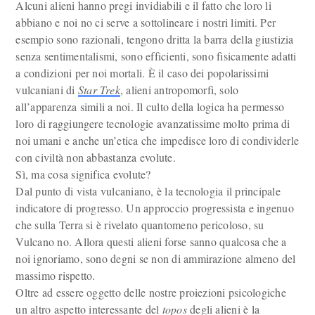
Alcuni alieni hanno pregi invidiabili e il fatto che loro li
abbiano e noi no ci serve a sottolineare i nostri limiti. Per
esempio sono razionali, tengono dritta la barra della giustizia
senza sentimentalismi, sono efficienti, sono fisicamente adatti
a condizioni per noi mortali. È il caso dei popolarissimi
vulcaniani di
Star Trek
, alieni antropomorfi, solo
all’apparenza simili a noi. Il culto della logica ha permesso
loro di raggiungere tecnologie avanzatissime molto prima di
noi umani e anche un’etica che impedisce loro di condividerle
con civiltà non abbastanza evolute.
Sì, ma cosa significa evolute?
Dal punto di vista vulcaniano, è la tecnologia il principale
indicatore di progresso. Un approccio progressista e ingenuo
che sulla Terra si è rivelato quantomeno pericoloso, su
Vulcano no. Allora questi alieni forse sanno qualcosa che a
noi ignoriamo, sono degni se non di ammirazione almeno del
massimo rispetto.
Oltre ad essere oggetto delle nostre proiezioni psicologiche
un altro aspetto interessante del
topos
degli alieni è la