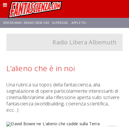
SPIDER-MAN: BRAND NEW DAY
SUPERGIRL
APPLE TV+
Radio Libera Albemuth
FRANCO RICCIARDIELLO
ZENDAYA
STAR TREK
AVENGERS: DOOMSDAY
NETFLIX
SADIE SINK
STAR TREK: STRANGE NEW WORLDS
L’alieno che è in noi
Una rubrica sui topos della fantascienza, alla
segnalazione di opere particolarmente interessanti di
cinema/libri/anime alla riflessione aperta sullo scrivere
fantascienza (worldbuilding, coerenza scientifica,
ecc…).