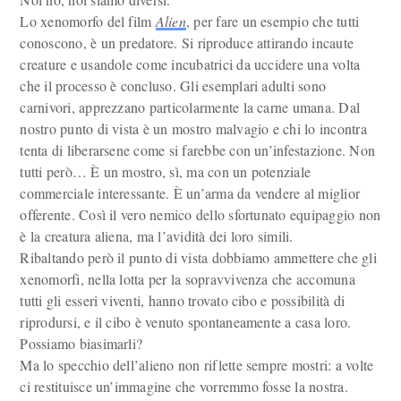
Lo xenomorfo del film
Alien
, per fare un esempio che tutti
conoscono, è un predatore. Si riproduce attirando incaute
creature e usandole come incubatrici da uccidere una volta
che il processo è concluso. Gli esemplari adulti sono
carnivori, apprezzano particolarmente la carne umana. Dal
nostro punto di vista è un mostro malvagio e chi lo incontra
tenta di liberarsene come si farebbe con un’infestazione. Non
tutti però… È un mostro, sì, ma con un potenziale
commerciale interessante. È un’arma da vendere al miglior
offerente. Così il vero nemico dello sfortunato equipaggio non
è la creatura aliena, ma l’avidità dei loro simili.
Ribaltando però il punto di vista dobbiamo ammettere che gli
xenomorfi, nella lotta per la sopravvivenza che accomuna
tutti gli esseri viventi, hanno trovato cibo e possibilità di
riprodursi, e il cibo è venuto spontaneamente a casa loro.
Possiamo biasimarli?
Ma lo specchio dell’alieno non riflette sempre mostri: a volte
ci restituisce un’immagine che vorremmo fosse la nostra.