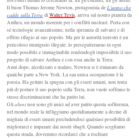
Il buon Thomas Jerome Newton, protagonista de
L'uomo che
cadde sulla Terra
di
Walter Tevis
, arriva sul nostro pianeta da
Anthea, un mondo morente per i conflitti nucleari. Porta con
sé tecnologie avanzatissime, nella speranza di salvarci e di
offrire rifugio al suo popolo. Ma per le autorità terrestri è un
pericoloso immigrato illegale: lo perseguiteranno in ogni
modo possibile e immaginabile rendendogli impossibile il suo
progetto di salvare Anthea e con essa anche la Terra.
Anni dopo, alcolizzato e malato, Newton si è rintanato da
qualche parte a New York. La sua unica occupazione è la
poesia. Ha gettato la spugna con gli esseri umani, non tenta
più di portare il suo popolo sulla Terra, non vuole soffrano le
stesse discriminazioni che ha patito lui.
Gli
alieni
non sono gli unici ad aver patito questa sofferenza,
nel mondo reale la infliggiamo quotidianamente a decine di
migliaia di esseri umani precludendoci qualsiasi possibilità di
migliorarci e imparare dai nostri sbagli. Quando scegliamo
questa strada, dovremmo ricordarci che a rischiare