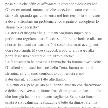
possibilità che offre di affrontare la questione dell’estraneo.
Gli esseri umani, tranne qualche eccezione, sono creature
stanziali, quando qualcuno entra nel loro territorio si trovano
a dover affrontare un problema etico e pratico: accogliere lo
straniero o cacciarlo?
La storia ci insegna che gli umani vogliono impedire o
perlomeno regolamentare l’accesso al loro territorio e alle sue
risorse, in alcuni rari casi però si sono dimostrati accoglienti
con i loro simili. Ma cosa succederebbe se a bussare alla
porta fosse una creatura di un altro pianeta?
La fantascienza ha provato a immaginarlo innumerevoli volte.
Gli alieni sono stati invasori della Terra, hanno tentato di
sterminarci, ci hanno combattuto con ferocia e noi
naturalmente abbiamo fatto altrettanto.
In alcuni casi però gli alieni ci hanno guidato con discrezione
e delicatezza verso un futuro fatto di progresso e pace, quello
che loro già hanno e noi tanto vogliamo. Se questo futuro
esista o sia realmente realizzabile è tutto da dimostrare, ma
noi esseri umani lo cerchiamo là, tra gli estranei, tra gli alieni.