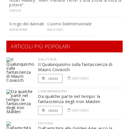
Noah Hawley: "Alien: Pianeta Terra? È una storia di lotta di
potere"
SERVIZI
Il rogo dei dannati
L’uomo bidimensionale
ANTEPRIME
RACCONTI
ARTICOLI PIÙ POPOLARI
DALL'ITALIA
Il Qualunquismo sulla fantascienza di
Mauro Covacich
26/07/2026
LEGGI
CONTAMINAZIONI
Da qualche parte nel tempo: la
fantascienza degli Iron Maiden
26/07/2026
LEGGI
EDITORIA
Dall’antichità alla Golden Age: ecco la