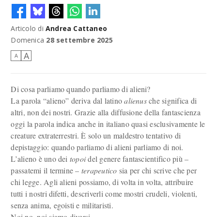
Articolo di
Andrea Cattaneo
David Bowie ne L'alieno che cadde sulla Terra
Domenica
28 settembre 2025
A
A
Di cosa parliamo quando parliamo di alieni?
La parola “alieno” deriva dal latino
alienus
che significa di
altri, non dei nostri. Grazie alla diffusione della fantascienza
oggi la parola indica anche in italiano quasi esclusivamente le
creature extraterrestri. È solo un maldestro tentativo di
depistaggio: quando parliamo di alieni parliamo di noi.
L’alieno è uno dei
topoi
del genere fantascientifico più –
passatemi il termine –
terapeutico
sia per chi scrive che per
chi legge. Agli alieni possiamo, di volta in volta, attribuire
tutti i nostri difetti, descriverli come mostri crudeli, violenti,
senza anima, egoisti e militaristi.
Noi no, noi siamo diversi.