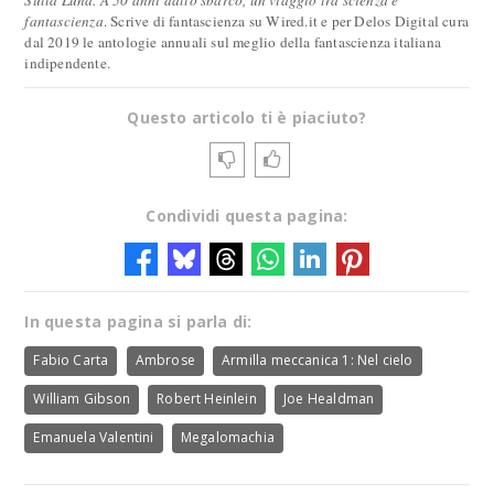
Sulla Luna. A 50 anni dallo sbarco, un viaggio tra scienza e
fantascienza
. Scrive di fantascienza su Wired.it e per Delos Digital cura
dal 2019 le antologie annuali sul meglio della fantascienza italiana
indipendente.
Questo articolo ti è piaciuto?
Condividi questa pagina:
In questa pagina si parla di:
Fabio Carta
Ambrose
Armilla meccanica 1: Nel cielo
William Gibson
Robert Heinlein
Joe Healdman
Emanuela Valentini
Megalomachia