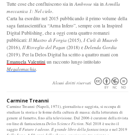
Tutte cose che confluiscono sia in
Ambrose
sia in
Armilla
meccanica 1: Nel cielo
.
Carta ha esordito nel 2015 pubblicando il primo volume della
saga fantascientifica “Arma Infero”, sempre con la Inspired
Digital Publishing, che a oggi conta quattro romanzi
pubblicati:
Il Mastro di Forgia
(2015),
I Cieli di Muareb
(2016),
Il Risveglio del Pagan
(2018) e
Delenda Gordia
(2019). Per la Delos Digital ha scritto a quattro mani con
Emanuela Valentini
un racconto lungo intitolato
Megalomachia
.
Alcuni diritti riservati
Carmine Treanni
Carmine Treanni (Napoli, 1971), giornalista e saggista, si occupa di
studiare la storia e le forme della cultura di massa: dalla letteratura di
genere al fumetto, fino alla televisione. Dal 2006 è curatore della rivista
on-line di fantascienza
Delos Science Fiction
. Nel 2018 è uscito il
saggio
Il Futuro è adesso. Il grande libro della fantascienza
e nel 2019