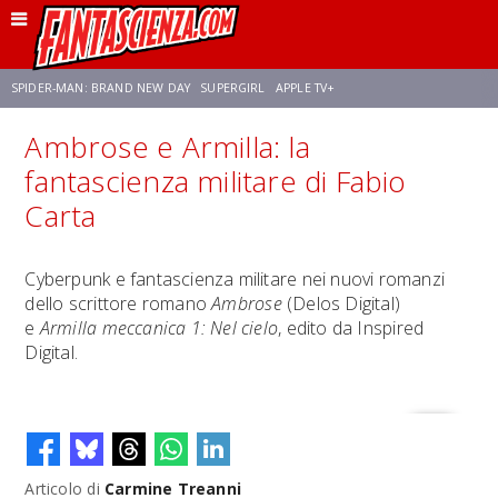
SPIDER-MAN: BRAND NEW DAY
SUPERGIRL
APPLE TV+
Ambrose e Armilla: la
FRANCO RICCIARDIELLO
ZENDAYA
STAR TREK
AVENGERS: DOOMSDAY
fantascienza militare di Fabio
Carta
NETFLIX
SADIE SINK
CELIA ROSE GOODING
Cyberpunk e fantascienza militare nei nuovi romanzi
dello scrittore romano
Ambrose
(Delos Digital)
e
Armilla meccanica 1: Nel cielo
, edito da Inspired
Digital.
Articolo di
Carmine Treanni