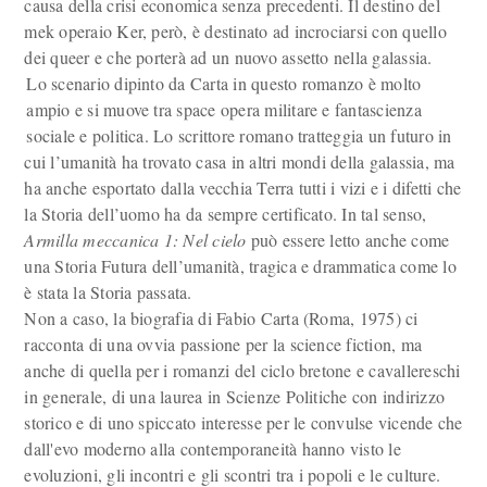
causa della crisi economica senza precedenti. Il destino del
mek operaio Ker, però, è destinato ad incrociarsi con quello
dei queer e che porterà ad un nuovo assetto nella galassia.
Lo scenario dipinto da Carta in questo romanzo è molto
ampio e si muove tra space opera militare e fantascienza
sociale e politica. Lo scrittore romano tratteggia un futuro in
cui l’umanità ha trovato casa in altri mondi della galassia, ma
ha anche esportato dalla vecchia Terra tutti i vizi e i difetti che
la Storia dell’uomo ha da sempre certificato. In tal senso,
Armilla meccanica 1: Nel cielo
può essere letto anche come
una Storia Futura dell’umanità, tragica e drammatica come lo
è stata la Storia passata.
Non a caso, la biografia di Fabio Carta (Roma, 1975) ci
racconta di una ovvia passione per la science fiction, ma
anche di quella per i romanzi del ciclo bretone e cavallereschi
in generale, di una laurea in Scienze Politiche con indirizzo
storico e di uno spiccato interesse per le convulse vicende che
dall'evo moderno alla contemporaneità hanno visto le
evoluzioni, gli incontri e gli scontri tra i popoli e le culture.