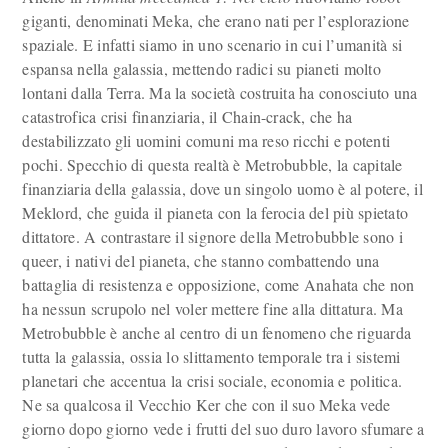
giganti, denominati Meka, che erano nati per l’esplorazione
spaziale. E infatti siamo in uno scenario in cui l’umanità si
espansa nella galassia, mettendo radici su pianeti molto
lontani dalla Terra. Ma la società costruita ha conosciuto una
catastrofica crisi finanziaria, il Chain-crack, che ha
destabilizzato gli uomini comuni ma reso ricchi e potenti
pochi. Specchio di questa realtà è Metrobubble, la capitale
finanziaria della galassia, dove un singolo uomo è al potere, il
Meklord, che guida il pianeta con la ferocia del più spietato
dittatore. A contrastare il signore della Metrobubble sono i
queer, i nativi del pianeta, che stanno combattendo una
battaglia di resistenza e opposizione, come Anahata che non
ha nessun scrupolo nel voler mettere fine alla dittatura. Ma
Metrobubble è anche al centro di un fenomeno che riguarda
tutta la galassia, ossia lo slittamento temporale tra i sistemi
planetari che accentua la crisi sociale, economia e politica.
Ne sa qualcosa il Vecchio Ker che con il suo Meka vede
giorno dopo giorno vede i frutti del suo duro lavoro sfumare a