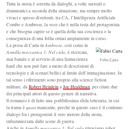
Tutta la storia è sorretta da dialoghi, a volte surreali o
drammatici a seconda della situazione, ma sempre molto
vivaci e spesso divertenti, tra CA, l’Intelligenza Artificiale
Combo e Ambrose, la voce che è nella testa del protagonista
e che bisogna capire se è quella della sua coscienza o la
conseguenza di una follia ormai ampiamente in corso.
La prosa di Carta in
Ambrose
, così come in
Armilla meccanica 1: Nel cielo
, è ricercata,
mai banale e al servizio di una fantascienza
Fabio Carta
hard che non può fare a meno di descrizioni di
tecnologie e di scenari bellici al limite dell’immaginazione. In
tal senso i riferimenti sono proprio alla science fiction
militare, da
Robert Heinlein
a
Joe Healdman
, per citare due
dei principali attori di questo genere di narrativa.
Il romanzo è di fatto una godibilissima sfida letteraria, in cui
la trama è
quasi
mancante, perché in questo caso è il continuo
dialogo fra i protagonisti il vero motore della storia,
inframmezzata dalle scene di guerra.
Anche in
Armilla meccanica 1: Nel cielo
ritroviamo robot