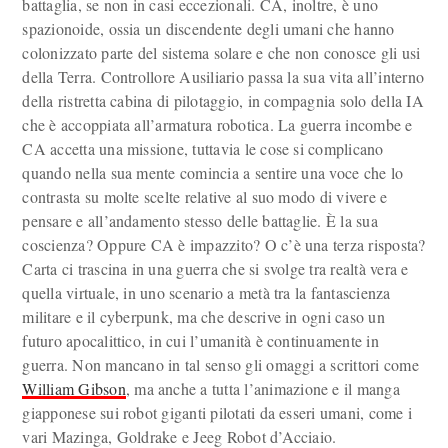
battaglia, se non in casi eccezionali. CA, inoltre, è uno
spazionoide, ossia un discendente degli umani che hanno
colonizzato parte del sistema solare e che non conosce gli usi
della Terra. Controllore Ausiliario passa la sua vita all’interno
della ristretta cabina di pilotaggio, in compagnia solo della IA
che è accoppiata all’armatura robotica. La guerra incombe e
CA accetta una missione, tuttavia le cose si complicano
quando nella sua mente comincia a sentire una voce che lo
contrasta su molte scelte relative al suo modo di vivere e
pensare e all’andamento stesso delle battaglie. È la sua
coscienza? Oppure CA è impazzito? O c’è una terza risposta?
Carta ci trascina in una guerra che si svolge tra realtà vera e
quella virtuale, in uno scenario a metà tra la fantascienza
militare e il cyberpunk, ma che descrive in ogni caso un
futuro apocalittico, in cui l’umanità è continuamente in
guerra. Non mancano in tal senso gli omaggi a scrittori come
William Gibson
, ma anche a tutta l’animazione e il manga
giapponese sui robot giganti pilotati da esseri umani, come i
vari Mazinga, Goldrake e Jeeg Robot d’Acciaio.