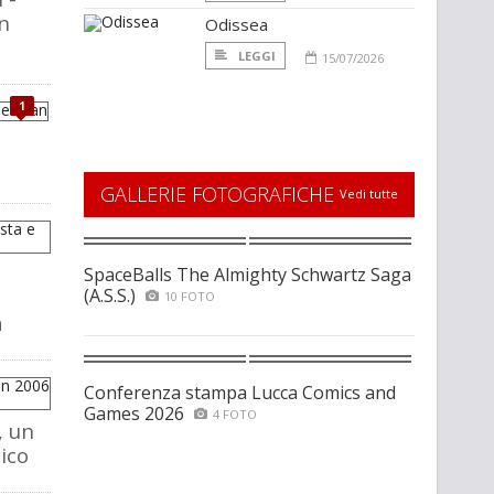
on
Odissea
LEGGI
15/07/2026
1
GALLERIE FOTOGRAFICHE
Vedi tutte
SpaceBalls The Almighty Schwartz Saga
(A.S.S.)
10 FOTO
a
Conferenza stampa Lucca Comics and
Games 2026
4 FOTO
, un
ico