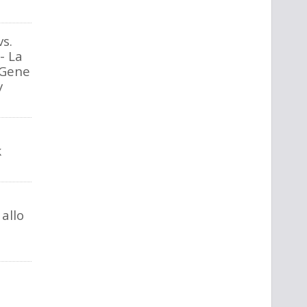
vs.
- La
 Gene
y
k
allo