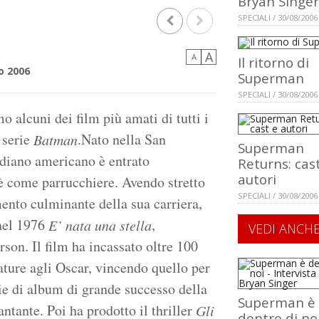
Bryan Singer
SPECIALI / 30/08/2006
A
A
Il ritorno di
o 2006
Superman
SPECIALI / 30/08/2006
 alcuni dei film più amati di tutti i
 serie
.Nato nella San
Batman
Superman
ndiano americano è entrato
Returns: cas
autori
è come parrucchiere. Avendo stretto
SPECIALI / 30/08/2006
nto culminante della sua carriera,
 nel 1976
,
E’ nata una stella
VEDI ANCH
rson. Il film ha incassato oltre 100
ature agli Oscar, vincendo quello per
ie di album di grande successo della
Superman è
antante. Poi ha prodotto il thriller
Gli
dentro di noi