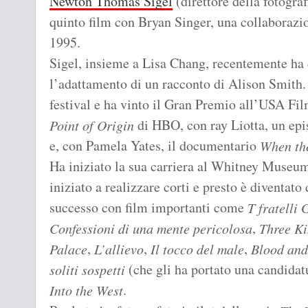
Newton Thomas Sigel
(direttore della fotogra
quinto film con Bryan Singer, una collaborazi
1995.
Sigel, insieme a Lisa Chang, recentemente ha d
l’adattamento di un racconto di Alison Smith. I
festival e ha vinto il Gran Premio all’USA Fil
di HBO, con ray Liotta, un epi
Point of Origin
e, con Pamela Yates, il documentario
When th
Ha iniziato la sua carriera al Whitney Museu
iniziato a realizzare corti e presto è diventato 
successo con film importanti come
T fratelli
,
Confessioni di una mente pericolosa
Three K
,
,
,
Palace
L’allievo
Il tocco del male
Blood an
(che gli ha portato una candidat
soliti sospetti
.
Into the West