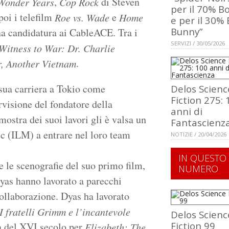
,
di Steven
Wonder Years
Cop Rock
per il 70% B
oi i telefilm
e
Roe vs. Wade
Home
e per il 30%
Bunny”
na candidatura ai CableACE. Tra i
SERVIZI / 30/05/2026
Witness to War: Dr. Charlie
.
r, Another Vietnam
 sua carriera a Tokio come
Delos Scienc
Fiction 275: 
rvisione del fondatore della
anni di
stra dei suoi lavori gli è valsa un
Fantascienz
ic (ILM) a entrare nel loro team
NOTIZIE / 20/04/2026
IN QUESTO
e le scenografie del suo primo film,
NUMERO
yas hanno lavorato a parecchi
collaborazione. Dyas ha lavorato
I fratelli Grimm e l’incantevole
Delos Scienc
Fiction 99
ra del XVI secolo per
Elizabeth: The