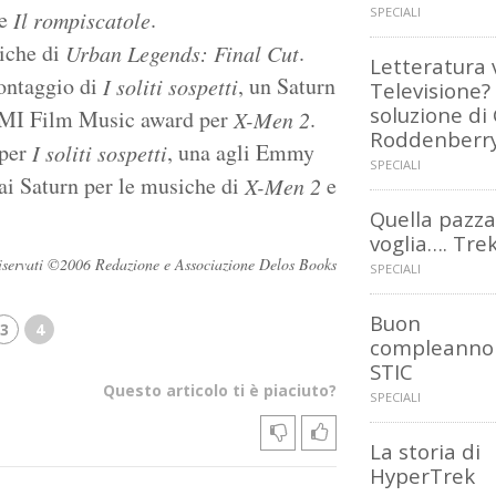
SPECIALI
e
.
Il rompiscatole
siche di
.
Urban Legends: Final Cut
Letteratura 
ontaggio di
, un Saturn
I soliti sospetti
Televisione? 
soluzione di
BMI Film Music award per
.
X-Men 2
Roddenberr
 per
, una agli Emmy
I soliti sospetti
SPECIALI
ai Saturn per le musiche di
e
X-Men 2
Quella pazza
voglia…. Tre
i riservati ©2006 Redazione e Associazione Delos Books
SPECIALI
Buon
3
4
compleanno 
STIC
Questo articolo ti è piaciuto?
SPECIALI
La storia di
HyperTrek