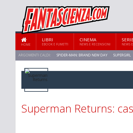
LIBRI
CINEMA
SERI
EBOOK E FUMETTI
NEWS E RECENSIONI
NEWS E
HOME
ARGOMENTI CALDI:
SPIDER-MAN: BRAND NEW DAY
SUPERGIRL
STAR TREK: STRANGE NEW WORLDS
Superman Returns: cast