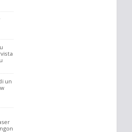
r
su
rvista
u
di un
ow
aser
ingon