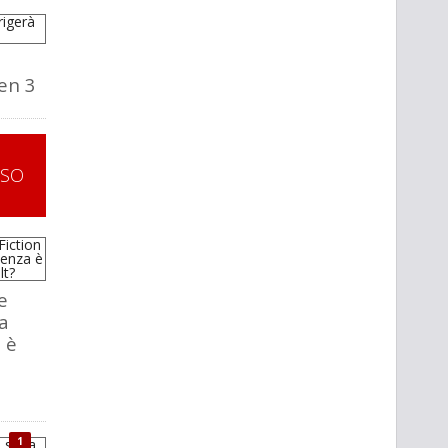
en 3
SSO
e
la
 è
1