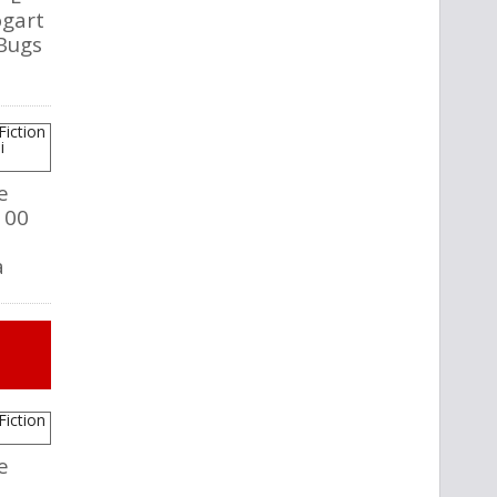
ogart
 Bugs
e
100
a
e