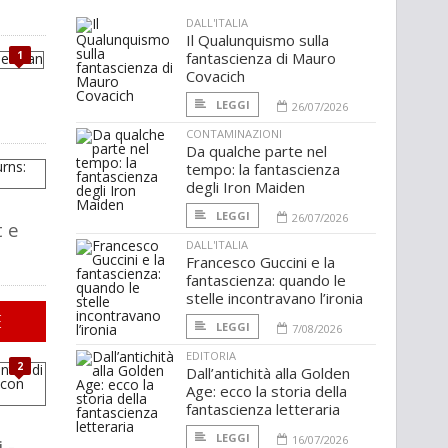
DALL'ITALIA
Il Qualunquismo sulla
1
fantascienza di Mauro
Covacich
LEGGI
26/07/2026
CONTAMINAZIONI
Da qualche parte nel
tempo: la fantascienza
degli Iron Maiden
LEGGI
26/07/2026
t e
DALL'ITALIA
Francesco Guccini e la
fantascienza: quando le
stelle incontravano l’ironia
E
LEGGI
7/08/2026
EDITORIA
2
Dall’antichità alla Golden
Age: ecco la storia della
fantascienza letteraria
LEGGI
16/07/2026
 -