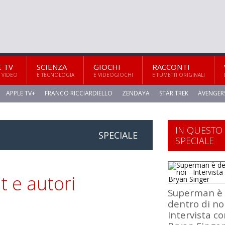
E TV
SCIENZA
GIOCHI
RACCONTI
 VIDEO
E TECNOLOGIA
E VIDEOGIOCHI
E FUMETTI ORIGINALI
APPLE TV+
FRANCO RICCIARDIELLO
ZENDAYA
STAR TREK
AVENGER
IN QUESTO
SPECIALE
SPECIALE
 e autori
Superman è
dentro di noi
Intervista c