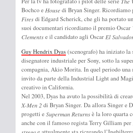
Per la tv ha fotografato i pilot delle serie
The 
Bochco e
di Bryan Singer. Ricordiamo p
House
di Edgard Scherick, che gli ha portato u
Fires
suoi documentari ricordiamo il premio Oscar
e il candidato agli Oscar
Clements
El Salvado
Guy Hendrix Dyas
(scenografo) ha iniziato la
disegnatore industriale per Sony, sotto la supe
compagnia, Akio Morita. In quel periodo una mo
invito da parte della Industrial Light and Mag
creativo in California.
Nel 2003, Dyas ha avuto la possibilità di crear
di Bryan Singer. Da allora Singer e D
X-Men 2
progetti e
è la loro quarta 
Superman Returns
anche con il famoso regista Terry Gilliam per
e attualmente sta ricreando l’Inghilter
strega