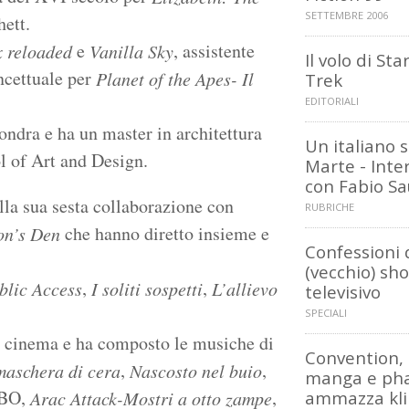
SETTEMBRE 2006
ett.
e
, assistente
 reloaded
Vanilla Sky
Il volo di Sta
ncettuale per
Planet of the Apes- Il
Trek
EDITORIALI
ondra e ha un master in architettura
Un italiano 
l of Art and Design.
Marte - Inte
con Fabio Sa
la sua sesta collaborazione con
RUBRICHE
che hanno diretto insieme e
on’s Den
Confessioni 
(vecchio) sh
,
,
blic Access
I soliti sospetti
L’allievo
televisivo
SPECIALI
l cinema e ha composto le musiche di
Convention,
,
,
maschera di cera
Nascosto nel buio
manga e ph
BO,
,
Arac Attack-Mostri a otto zampe
ammazza kl