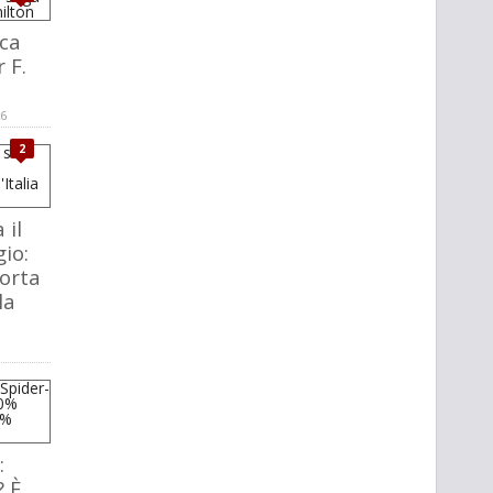
ca
 F.
26
2
 il
io:
orta
la
:
? È