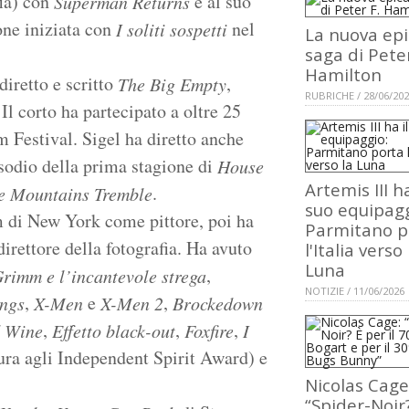
fia) con
è al suo
Superman Returns
one iniziata con
nel
I soliti sospetti
La nuova epi
saga di Peter
Hamilton
iretto e scritto
,
The Big Empty
RUBRICHE / 28/06/20
l corto ha partecipato a oltre 25
m Festival. Sigel ha diretto anche
sodio della prima stagione di
House
Artemis III ha
.
e Mountains Tremble
suo equipagg
m di New York come pittore, poi ha
Parmitano p
direttore della fotografia. Ha avuto
l'Italia verso 
Luna
,
 Grimm e l’incantevole strega
NOTIZIE / 11/06/2026
,
e
,
ings
X-Men
X-Men 2
Brockedown
,
,
,
d Wine
Effetto black-out
Foxfire
I
ura agli Independent Spirit Award) e
Nicolas Cage
“Spider-Noir