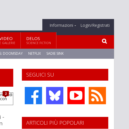
Informazioni
Login/Registrati
VIDEO
DELOS
E GALLERIE
SCIENCE FICTION
S: DOOMSDAY
NETFLIX
SADIE SINK
SEGUICI SU
2
 -
ARTICOLI PIÙ POPOLARI
on