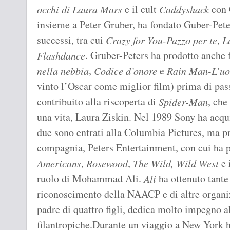
e il cult
con 
occhi di Laura Mars
Caddyshack
insieme a Peter Gruber, ha fondato Guber-Peter
successi, tra cui
,
Crazy for You-Pazzo per te
L
. Gruber-Peters ha prodotto anche
Flashdance
,
e
nella nebbia
Codice d’onore
Rain Man-L’uo
vinto l’Oscar come miglior film) prima di pass
contribuito alla riscoperta di
, che
Spider-Man
una vita, Laura Ziskin. Nel 1989 Sony ha acqu
due sono entrati alla Columbia Pictures, ma p
compagnia, Peters Entertainment, con cui ha 
,
,
e 
Americans
Rosewood
The Wild, Wild West
ruolo di Mohammad Ali.
ha ottenuto tante 
Ali
riconoscimento della NAACP e di altre organi
padre di quattro figli, dedica molto impegno a
filantropiche.Durante un viaggio a New York h