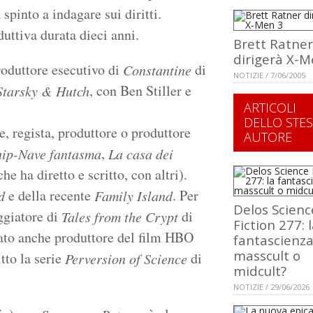
spinto a indagare sui diritti.
duttiva durata dieci anni.
Brett Ratner
dirigerà X-M
roduttore esecutivo di
di
Constantine
NOTIZIE / 7/06/2005
, con Ben Stiller e
Starsky & Hutch
ARTICOLI
DELLO STE
re, regista, produttore o produttore
AUTORE
,
hip-Nave fantasma
La casa dei
he ha diretto e scritto, con altri).
e della recente
. Per
d
Family Island
Delos Scienc
ggiatore di
di
Tales from the Crypt
Fiction 277: 
ato anche produttore del film HBO
fantascienza
masscult o
itto la serie
di
Perversion of Science
midcult?
NOTIZIE / 29/06/2026