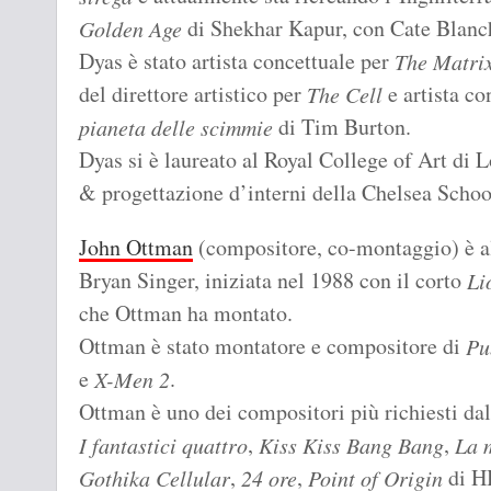
di Shekhar Kapur, con Cate Blanch
Golden Age
Dyas è stato artista concettuale per
The Matrix
del direttore artistico per
e artista co
The Cell
di Tim Burton.
pianeta delle scimmie
Dyas si è laureato al Royal College of Art di L
& progettazione d’interni della Chelsea Schoo
John Ottman
(compositore, co-montaggio) è al
Bryan Singer, iniziata nel 1988 con il corto
Li
che Ottman ha montato.
Ottman è stato montatore e compositore di
Pu
e
.
X-Men 2
Ottman è uno dei compositori più richiesti da
,
,
I fantastici quattro
Kiss Kiss Bang Bang
La 
,
,
di H
Gothika
Cellular
24 ore
Point of Origin