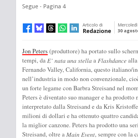
Segue - Pagina 4
Articolo di
Mercoledì
Redazione
30 agost
Jon Peters
(produttore) ha portato sullo schermo
tempi, da
a
alla
E’ nata una stella
Flashdance
Fernando Valley, California, questo italiano/i
nell’industria in modo non convenzionale, cio
un forte legame con Barbra Streisand nel mome
Peters è diventato suo manager e ha prodotto
interpretato dalla Streisand e da Kris Kristoffe
milioni di dollari e ha ottenuto quattro candid
la miglior canzone. Peters ha prodotto una ser
Streisand, oltre a
, sempre con la c
Main Event