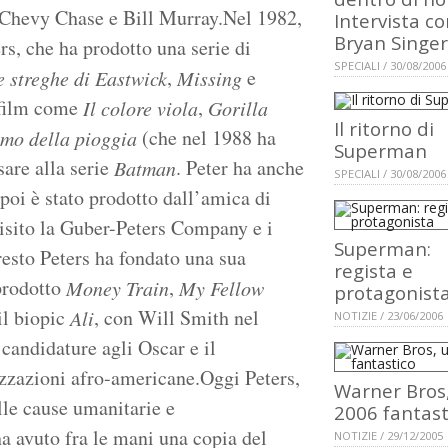
Chevy Chase e Bill Murray.Nel 1982,
Intervista c
Bryan Singer
s, che ha prodotto una serie di
SPECIALI / 30/08/2006
,
e
e streghe di Eastwick
Missing
 film come
,
Il colore viola
Gorilla
Il ritorno di
(che nel 1988 ha
mo della pioggia
Superman
are alla serie
. Peter ha anche
Batman
SPECIALI / 30/08/2006
 poi è stato prodotto dall’amica di
isito la Guber-Peters Company e i
Superman:
resto Peters ha fondato una sua
regista e
prodotto
,
Money Train
My Fellow
protagonist
il biopic
, con Will Smith nel
Ali
NOTIZIE / 23/06/2006
candidature agli Oscar e il
zzazioni afro-americane.Oggi Peters,
Warner Bros
lle cause umanitarie e
2006 fantast
a avuto fra le mani una copia del
NOTIZIE / 29/12/2005