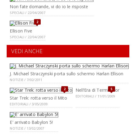
Non fate domande, vi do io le risposte
SPECIALI / 22/04/2007
2
Ellison Five
SPECIALI / 22/04/2007
VEDI ANCHE
J. Michael Straczynski porta sullo schermo Harlan Ellison
NOTIZIE / 7/02/2011
2
5
Nell’Era di Terminator
EDITORIALI / 11/01/2009
Star Trek: rotta verso il Mito
EDITORIALI / 3/05/2009
E' arrivato Babylon 5!
NOTIZIE / 13/02/2007