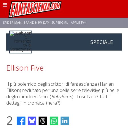
SPIDER-MAN: BRAND NEW DAY
SUPERGIRL
APPLE TV+
SPECIALE
FRANCO RICCIARDIELLO
ZENDAYA
STAR TREK
AVENGERS: DOOMSDAY
NETFLIX
SADIE SINK
STAR TREK: STRANGE NEW WORLDS
Ellison Five
Il più polemico degli scrittori di fantascienza (Harlan
Ellison) reclutato per una delle serie televisive più belle
degli ultimi trent'anni (
Babylon 5
). Il risultato? Tutti i
dettagli in cronaca (nera?)
2