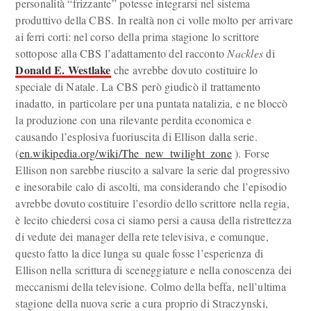
personalità “frizzante” potesse integrarsi nel sistema
produttivo della CBS. In realtà non ci volle molto per arrivare
ai ferri corti: nel corso della prima stagione lo scrittore
sottopose alla CBS l’adattamento del racconto
Nackles
di
Donald E. Westlake
che avrebbe dovuto costituire lo
speciale di Natale. La CBS però giudicò il trattamento
inadatto, in particolare per una puntata natalizia, e ne bloccò
la produzione con una rilevante perdita economica e
causando l’esplosiva fuoriuscita di Ellison dalla serie.
(
en.wikipedia.org/wiki/The_new_twilight_zone
). Forse
Ellison non sarebbe riuscito a salvare la serie dal progressivo
e inesorabile calo di ascolti, ma considerando che l’episodio
avrebbe dovuto costituire l’esordio dello scrittore nella regia,
è lecito chiedersi cosa ci siamo persi a causa della ristrettezza
di vedute dei manager della rete televisiva, e comunque,
questo fatto la dice lunga su quale fosse l’esperienza di
Ellison nella scrittura di sceneggiature e nella conoscenza dei
meccanismi della televisione. Colmo della beffa, nell’ultima
stagione della nuova serie a cura proprio di Straczynski,