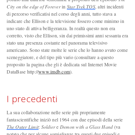
City on the edge of Forever
in
Star Trek TOS
, altri incidenti
di percorso verificatisi nel corso degli anni, tutto stava a
indicare che Ellison e la televisione fossero come minimo in
uno stato di attiva belligeranza. In realtà questo non era
corretto, visto che Ellison, sin dai primissimi anni sessanta era
stato una presenza costante nel panorama televisivo
americano. Sono state molte le serie che lo hanno avuto come
sceneggiatore, e del tipo più vario (consultare a questo
proposito la pagina che gli è dedicata sul Internet Movie
DataBase http://
www.imdb.com
).
I precedenti
La sua collaborazione nelle serie più propriamente
fantascientifiche iniziò nel 1964 con due episodi della serie
The Outer Limit
:
Soldier
e
Demon with a Glass Hand
(va
notato che per alcune somiglianze tra questi due episodi e