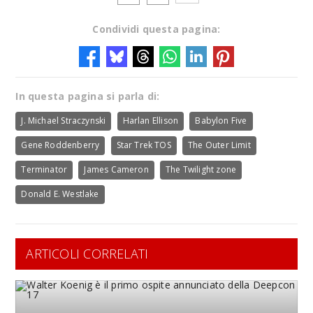
Condividi questa pagina:
In questa pagina si parla di:
J. Michael Straczynski
Harlan Ellison
Babylon Five
Gene Roddenberry
Star Trek TOS
The Outer Limit
Terminator
James Cameron
The Twilight zone
Donald E. Westlake
ARTICOLI CORRELATI