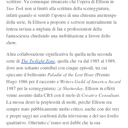
scrittore. Va comunque rimarcato che l’opera di Ellison in
Star Trek
non si limitò alla scrittura della sceneggiatura,
infatti quando si ventilò l’ipotesi di una chiusura anzitempo
della serie, fu Ellison a proporre e scrivere materialmente la
lettera inviata a migliaia di fan e professionisti della
fantascienza chiedendo una mobilitazione a favore dello
show.
Altra collaborazione significativa fu quella nella seconda
serie di
The Twilight Zone
, quella che va dal 1985 al 1989,
dove non soltanto contribuì con cinque episodi, tra cui
spiccano il bellissimo
Paladin of the Lost Hour
(
Premio
Hugo 1986 per il racconto e
Writers Guild of America Award
1987 per la sceneggiatura)
;;e
Shatterday
. Ellison in effetti
venne assunto dalla CBS con il ruolo di
Creative Consultant
.
La mossa destò la perplessità di molti, perché Ellison era
sempre stato pubblicamente molto critico, anche con dei veri
e propri saggi nei confronti della televisione e del suo livello
qualitativo. Oltretutto c’erano seri dubbi che la sua