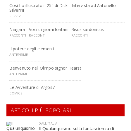
Così ho illustrato il 25° di Dick - Intervista ad Antonello
Silverini
SERVIZI
Niagara
Voci di giorni lontani
Risus sardonicus
RACCONTI
RACCONTI
RACCONTI
Il potere degli elementi
ANTEPRIME
Benvenuto nell'Olimpo signor Hearst
ANTEPRIME
Le Avventure di Argos7
COMICS
ARTICOLI PIÙ POPOLARI
DALL'ITALIA
Il Qualunquismo sulla fantascienza di