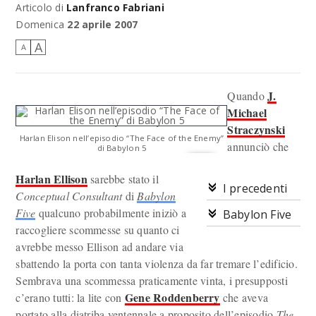
Articolo di
Lanfranco Fabriani
Domenica
22 aprile 2007
A
A
J.
Quando
Michael
Straczynski
Harlan Elison nell’episodio “The Face of the Enemy”
annunciò che
di Babylon 5
Harlan Ellison
sarebbe stato il
I precedenti
Conceptual Consultant
di
Babylon
Five
qualcuno probabilmente iniziò a
Babylon Five
raccogliere scommesse su quanto ci
avrebbe messo Ellison ad andare via
sbattendo la porta con tanta violenza da far tremare l’edificio.
Sembrava una scommessa praticamente vinta, i presupposti
Gene Roddenberry
c’erano tutti: la lite con
che aveva
portato alla diatriba ventennale a proposito dell’episodio
The