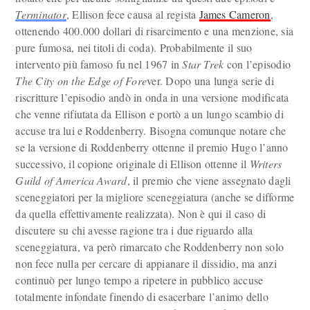
Terminator
, Ellison fece causa al regista
James Cameron
,
ottenendo 400.000 dollari di risarcimento e una menzione, sia
pure fumosa, nei titoli di coda). Probabilmente il suo
intervento più famoso fu nel 1967 in
Star Trek
con l’episodio
The City on the Edge of Fore
ver. Dopo una lunga serie di
riscritture l’episodio andò in onda in una versione modificata
che venne rifiutata da Ellison e portò a un lungo scambio di
accuse tra lui e Roddenberry. Bisogna comunque notare che
se la versione di Roddenberry ottenne il premio Hugo l’anno
successivo, il copione originale di Ellison ottenne il
Writers
Guild of America Award
, il premio che viene assegnato dagli
sceneggiatori per la migliore sceneggiatura (anche se difforme
da quella effettivamente realizzata). Non è qui il caso di
discutere su chi avesse ragione tra i due riguardo alla
sceneggiatura, va però rimarcato che Roddenberry non solo
non fece nulla per cercare di appianare il dissidio, ma anzi
continuò per lungo tempo a ripetere in pubblico accuse
totalmente infondate finendo di esacerbare l’animo dello