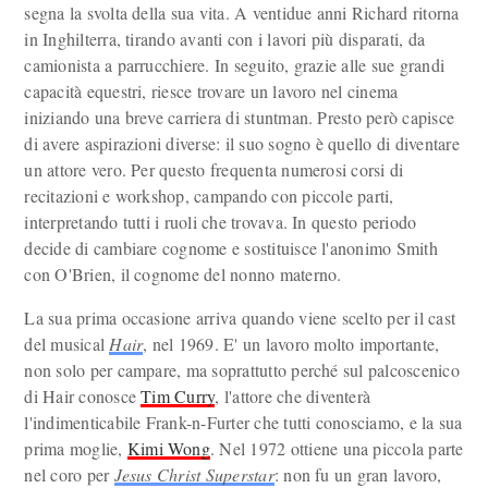
segna la svolta della sua vita. A ventidue anni Richard ritorna
in Inghilterra, tirando avanti con i lavori più disparati, da
camionista a parrucchiere. In seguito, grazie alle sue grandi
capacità equestri, riesce trovare un lavoro nel cinema
iniziando una breve carriera di stuntman. Presto però capisce
di avere aspirazioni diverse: il suo sogno è quello di diventare
un attore vero. Per questo frequenta numerosi corsi di
recitazioni e workshop, campando con piccole parti,
interpretando tutti i ruoli che trovava. In questo periodo
decide di cambiare cognome e sostituisce l'anonimo Smith
con O'Brien, il cognome del nonno materno.
La sua prima occasione arriva quando viene scelto per il cast
del musical
Hair
, nel 1969. E' un lavoro molto importante,
non solo per campare, ma soprattutto perché sul palcoscenico
di Hair conosce
Tim Curry
, l'attore che diventerà
l'indimenticabile Frank-n-Furter che tutti conosciamo, e la sua
prima moglie,
Kimi Wong
. Nel 1972 ottiene una piccola parte
nel coro per
Jesus Christ Superstar
: non fu un gran lavoro,