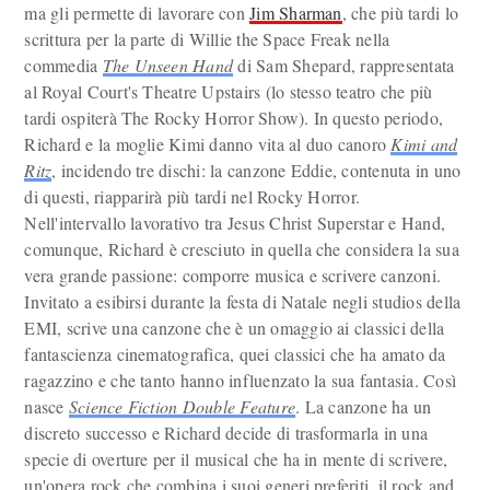
ma gli permette di lavorare con
Jim Sharman
, che più tardi lo
scrittura per la parte di Willie the Space Freak nella
commedia
The Unseen Hand
di Sam Shepard, rappresentata
al Royal Court's Theatre Upstairs (lo stesso teatro che più
tardi ospiterà The Rocky Horror Show). In questo periodo,
Richard e la moglie Kimi danno vita al duo canoro
Kimi and
Ritz
, incidendo tre dischi: la canzone Eddie, contenuta in uno
di questi, riapparirà più tardi nel Rocky Horror.
Nell'intervallo lavorativo tra Jesus Christ Superstar e Hand,
comunque, Richard è cresciuto in quella che considera la sua
vera grande passione: comporre musica e scrivere canzoni.
Invitato a esibirsi durante la festa di Natale negli studios della
EMI, scrive una canzone che è un omaggio ai classici della
fantascienza cinematografica, quei classici che ha amato da
ragazzino e che tanto hanno influenzato la sua fantasia. Così
nasce
Science Fiction Double Feature
. La canzone ha un
discreto successo e Richard decide di trasformarla in una
specie di overture per il musical che ha in mente di scrivere,
un'opera rock che combina i suoi generi preferiti, il rock and