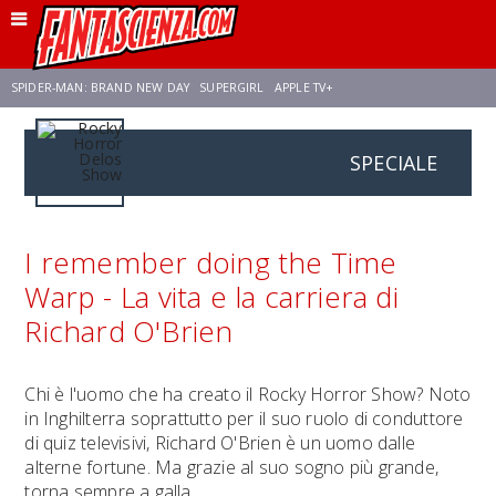
SPIDER-MAN: BRAND NEW DAY
SUPERGIRL
APPLE TV+
SPECIALE
FRANCO RICCIARDIELLO
ZENDAYA
STAR TREK
AVENGERS: DOOMSDAY
NETFLIX
SADIE SINK
CELIA ROSE GOODING
I remember doing the Time
Warp - La vita e la carriera di
Richard O'Brien
Chi è l'uomo che ha creato il Rocky Horror Show? Noto
in Inghilterra soprattutto per il suo ruolo di conduttore
di quiz televisivi, Richard O'Brien è un uomo dalle
alterne fortune. Ma grazie al suo sogno più grande,
torna sempre a galla