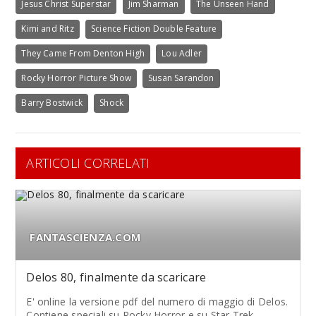
Jesus Christ Superstar
Jim Sharman
The Unseen Hand
Kimi and Ritz
Science Fiction Double Feature
They Came From Denton High
Lou Adler
Rocky Horror Picture Show
Susan Sarandon
Barry Bostwick
Shock
ARTICOLI CORRELATI
FANTASCIENZA.COM
Delos 80, finalmente da scaricare
E' online la versione pdf del numero di maggio di Delos.
Contiene speciali su Rocky Horror e su Star Trek