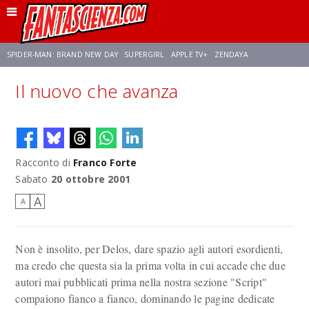
SPIDER-MAN: BRAND NEW DAY
SUPERGIRL
APPLE TV+
ZENDAYA
Il nuovo che avanza
FRANCO RICCIARDIELLO
AVENGERS: DOOMSDAY
STAR TREK
NETFLIX
SADIE SINK
STAR TREK: STRANGE NEW WORLDS
Racconto di
Franco Forte
Sabato
20 ottobre 2001
A
A
Non è insolito, per Delos, dare spazio agli autori esordienti,
ma credo che questa sia la prima volta in cui accade che due
autori mai pubblicati prima nella nostra sezione "Script"
compaiono fianco a fianco, dominando le pagine dedicate