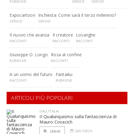
RUBRICHE
SERVIZI
SERVIZI
Expocartoon
Inchiesta: Come sarà il terzo millennio?
SERVIZI
SERVIZI
Il nuovo che avanza
Il creatore
Losanghe
RACCONTI
RACCONTI
RACCONTI
Giuseppe O. Longo
Rosa al confine
RUBRICHE
RACCONTI
A un uomo del futuro
Fantaiku
RACCONTI
RUBRICHE
ARTICOLI PIÙ POPOLARI
DALL'ITALIA
Il Qualunquismo sulla fantascienza di
Mauro Covacich
26/07/2026
LEGGI