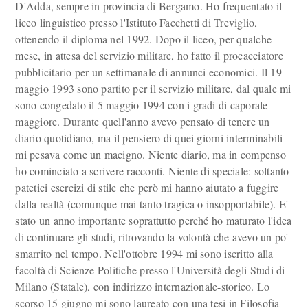
D'Adda, sempre in provincia di Bergamo. Ho frequentato il
liceo linguistico presso l'Istituto Facchetti di Treviglio,
ottenendo il diploma nel 1992. Dopo il liceo, per qualche
mese, in attesa del servizio militare, ho fatto il procacciatore
pubblicitario per un settimanale di annunci economici. Il 19
maggio 1993 sono partito per il servizio militare, dal quale mi
sono congedato il 5 maggio 1994 con i gradi di caporale
maggiore. Durante quell'anno avevo pensato di tenere un
diario quotidiano, ma il pensiero di quei giorni interminabili
mi pesava come un macigno. Niente diario, ma in compenso
ho cominciato a scrivere racconti. Niente di speciale: soltanto
patetici esercizi di stile che però mi hanno aiutato a fuggire
dalla realtà (comunque mai tanto tragica o insopportabile). E'
stato un anno importante soprattutto perché ho maturato l'idea
di continuare gli studi, ritrovando la volontà che avevo un po'
smarrito nel tempo. Nell'ottobre 1994 mi sono iscritto alla
facoltà di Scienze Politiche presso l'Università degli Studi di
Milano (Statale), con indirizzo internazionale-storico. Lo
scorso 15 giugno mi sono laureato con una tesi in Filosofia