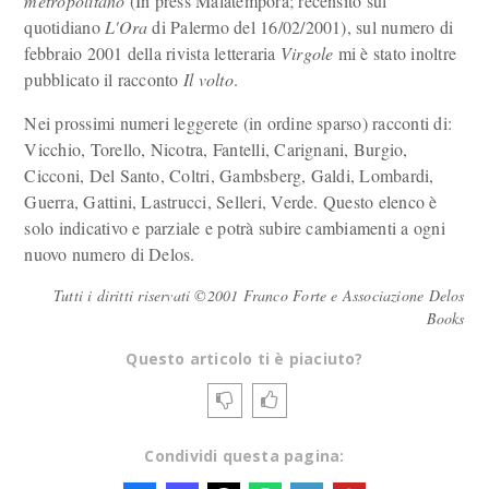
metropolitano
(In press Malatempora; recensito sul
quotidiano
L'Ora
di Palermo del 16/02/2001), sul numero di
febbraio 2001 della rivista letteraria
Virgole
mi è stato inoltre
pubblicato il racconto
Il volto
.
Nei prossimi numeri leggerete (in ordine sparso) racconti di:
Vicchio, Torello, Nicotra, Fantelli, Carignani, Burgio,
Cicconi, Del Santo, Coltri, Gambsberg, Galdi, Lombardi,
Guerra, Gattini, Lastrucci, Selleri, Verde. Questo elenco è
solo indicativo e parziale e potrà subire cambiamenti a ogni
nuovo numero di Delos.
Tutti i diritti riservati ©2001 Franco Forte e Associazione Delos
Books
Questo articolo ti è piaciuto?
Condividi questa pagina: