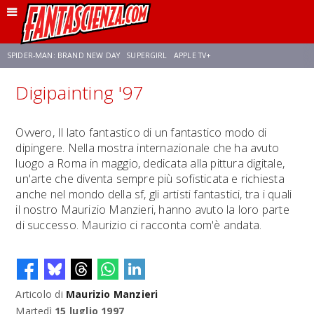
SPIDER-MAN: BRAND NEW DAY
SUPERGIRL
APPLE TV+
Digipainting '97
FRANCO RICCIARDIELLO
ZENDAYA
AVENGERS: DOOMSDAY
STAR TREK
Ovvero, Il lato fantastico di un fantastico modo di
dipingere. Nella mostra internazionale che ha avuto
NETFLIX
SADIE SINK
STAR TREK: STRANGE NEW WORLDS
luogo a Roma in maggio, dedicata alla pittura digitale,
un'arte che diventa sempre più sofisticata e richiesta
anche nel mondo della sf, gli artisti fantastici, tra i quali
il nostro Maurizio Manzieri, hanno avuto la loro parte
di successo. Maurizio ci racconta com'è andata.
Articolo di
Maurizio Manzieri
Martedì
15 luglio 1997