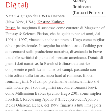
Stanley
Digital)
Robinson
(Fanucci Edtore)
Nata il 4 giugno del 1960 a Oneonta
(New York, USA),
Kristine Kathryn
Rusch
ha raggiunto il successo come curatore di Magazine of
Fantasy & Science Fiction, che ha guidato per sei anni, dal
1991 al 1997, vincendo anche un premio Hugo come miglior
editor professionale. In seguito ha abbandonato l’editing per
concentrarsi sulla produzione narrativa, diventando in breve
una delle scrittrici di punta del mercato americano. Dotata di
grandi doti narrative, la Rusch si è dimostrata autrice
competente e prolifica in numerosi campi, passando con
disinvoltura dalla fantascienza hard al romance, fino ai
romanzi gialli. Nel campo prettamente fantascientifico si è
fatta notare per i suoi magnifici racconti e romanzi brevi,
come Millennium Babies (premio Hugo 2001 come miglior
novelette), Recovering Apollo 8 (Il recupero dell’Apollo 8,
Delos Odissea), Echea, del 1999, finalista a tutti i maggiori
premi del settore. Sono inoltre assai celebri due cicli di gran