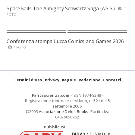
SpaceBalls The Almighty Schwartz Saga (A.S.S.)
10
FOTO
Conferenza stampa Lucca Comics and Games 2026
4 FOTO
Termini d'uso
Privacy
Regole
Redazione
Contatti
Fantascienza.com
- ISSN 1974-8248 -
Registrazione tribunale di Milano, n. 521 del 5
settembre 2006.
©2003
Associazione Delos Books
. Partita Iva
04029050962.
Pubblicità:
EADV s.r.l.
- Via Luigi