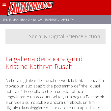
SPIDER-MAN: BRAND NEW DAY
SUPERGIRL
APPLE TV+
Social & Digital Science Fiction
FRANCO RICCIARDIELLO
ZENDAYA
STAR TREK
AVENGERS: DOOMSDAY
NETFLIX
SADIE SINK
STAR TREK: STRANGE NEW WORLDS
La galleria dei suoi sogni di
Kristine Kathryn Rusch
Nell’era digitale e dei social network la fantascienza ha
trovato un suo spazio che potremmo definire "quasi
naturale". Ecco allora che in questa rubrica
segnaleremo un account twitter, una pagina Facebook
e un video su Youtube e ancora un ebook, un film
digitale (da noleggiare o scaricare) e una app. Il tutto