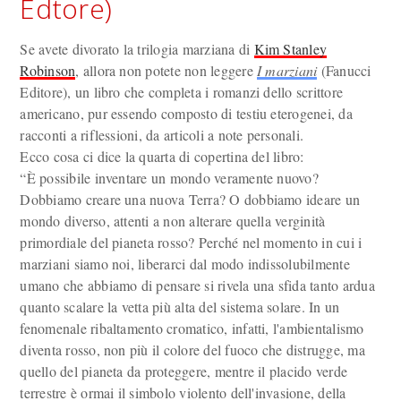
Edtore)
Se avete divorato la trilogia marziana di
Kim Stanley
Robinson
, allora non potete non leggere
I marziani
(Fanucci
Editore), un libro che completa i romanzi dello scrittore
americano, pur essendo composto di testiu eterogenei, da
racconti a riflessioni, da articoli a note personali.
Ecco cosa ci dice la quarta di copertina del libro:
“È possibile inventare un mondo veramente nuovo?
Dobbiamo creare una nuova Terra? O dobbiamo ideare un
mondo diverso, attenti a non alterare quella verginità
primordiale del pianeta rosso? Perché nel momento in cui i
marziani siamo noi, liberarci dal modo indissolubilmente
umano che abbiamo di pensare si rivela una sfida tanto ardua
quanto scalare la vetta più alta del sistema solare. In un
fenomenale ribaltamento cromatico, infatti, l'ambientalismo
diventa rosso, non più il colore del fuoco che distrugge, ma
quello del pianeta da proteggere, mentre il placido verde
terrestre è ormai il simbolo violento dell'invasione, della