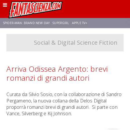
SPIDER-MAN: BRAND NEW DAY
SUPERGIRL
APPLE TV+
Social & Digital Science Fiction
FRANCO RICCIARDIELLO
ZENDAYA
STAR TREK
AVENGERS: DOOMSDAY
NETFLIX
SADIE SINK
CELIA ROSE GOODING
Arriva Odissea Argento: brevi
romanzi di grandi autori
Curata da Silvio Sosio, con la collaborazione di Sandro
Pergameno, la nuova collana della Delos Digital
proporrà romanzi brevi di grandi autori. Si parte con
Vance, Silverberg e Kij Johnson.