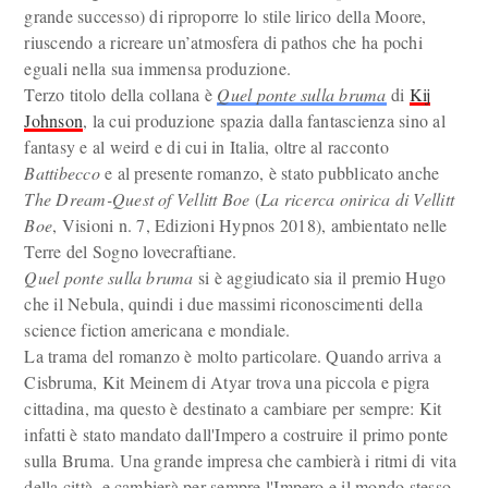
grande successo) di riproporre lo stile lirico della Moore,
riuscendo a ricreare un’atmosfera di pathos che ha pochi
eguali nella sua immensa produzione.
Terzo titolo della collana è
Quel ponte sulla bruma
di
Kij
Johnson
, la cui produzione spazia dalla fantascienza sino al
fantasy e al weird e di cui in Italia, oltre al racconto
Battibecco
e al presente romanzo, è stato pubblicato anche
The Dream-Quest of Vellitt Boe
(
La ricerca onirica di Vellitt
Boe
, Visioni n. 7, Edizioni Hypnos 2018), ambientato nelle
Terre del Sogno lovecraftiane.
Quel ponte sulla bruma
si è aggiudicato sia il premio Hugo
che il Nebula, quindi i due massimi riconoscimenti della
science fiction americana e mondiale.
La trama del romanzo è molto particolare. Quando arriva a
Cisbruma, Kit Meinem di Atyar trova una piccola e pigra
cittadina, ma questo è destinato a cambiare per sempre: Kit
infatti è stato mandato dall'Impero a costruire il primo ponte
sulla Bruma. Una grande impresa che cambierà i ritmi di vita
della città, e cambierà per sempre l'Impero e il mondo stesso.