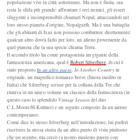
popolazione vive in città sotterranee. Ma non è finita, ora
resta la sfida più grande: affrontare i veri nemici, gli esseri
sfuggenti e incomprensibili chiamati Nopal, attaccandoli sul
loro stesso pianeta d'origine, Nopalgarth. Ma è una battaglia
che gli abitanti di Ixax non possono combattere direttamente:
qualcun altro dovrà farlo per loro, un alieno proveniente da
quel pianeta che la sua specie chiama Terra.
Il secondo titolo ha come protagonista un gigante della
fantascienza americana, qual è
Robert Silverberg
, di cui è
stato proposto
In un altro paese
,
In Another Country
in
originale, un magnifico romanzo breve (finora inedito in
Italia) che Silverberg scrisse per la collana della Tor che
riuniva in un unico volume un classico della fantascienza (in
questo caso lo splendido
Vintage Season
del duo
C.L.Moore/H.Kuttner) e un seguito composto da un autore
contemporaneo.
Come dice lo stesso Silverberg nell’introduzione, lui preferì
riscrivere la stessa storia da un altro punto di vista piuttosto
che un seguito, ma cercò (a nostro modesto parere con