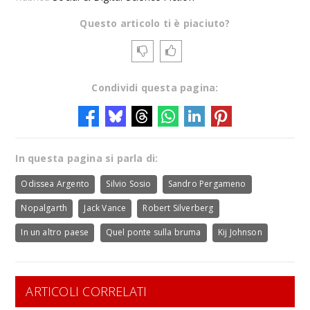
Questo articolo ti è piaciuto?
Condividi questa pagina:
In questa pagina si parla di:
Odissea Argento
Silvio Sosio
Sandro Pergameno
Nopalgarth
Jack Vance
Robert Silverberg
In un altro paese
Quel ponte sulla bruma
Kij Johnson
ARTICOLI CORRELATI