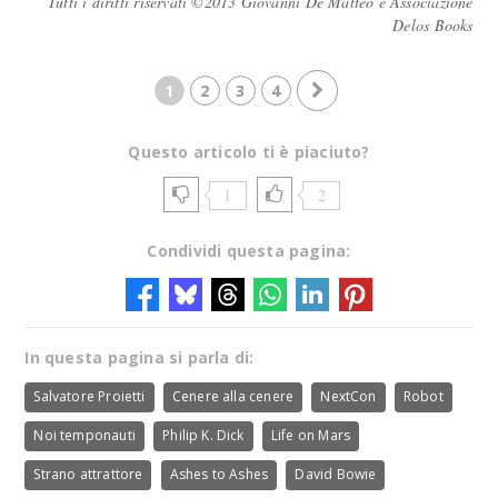
Tutti i diritti riservati ©2013 Giovanni De Matteo e Associazione
Delos Books
1
2
3
4
Questo articolo ti è piaciuto?
1
2
Condividi questa pagina:
In questa pagina si parla di:
Salvatore Proietti
Cenere alla cenere
NextCon
Robot
Noi temponauti
Philip K. Dick
Life on Mars
Strano attrattore
Ashes to Ashes
David Bowie