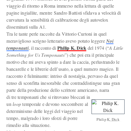
viaggio di ritorno a Roma immerso nella lettura di quelle
pagine ingiallite, mentre Sandro Battisti sfidava a velocità di
curvatura la sensibilità di calibrazione degli autovelox
disseminati sulla A1.
Tra le tante perle raccolte da Vittorio Curtoni in quel
meraviglioso scrigno letterario avevo potuto leggere
Noi
Philip K. Dick
temponauti
, il racconto di
del 1974 (“
A Little
Something for Us Temponauts
”) che poi era il principale
motivo che mi aveva spinto a dare la caccia, perlustrando le
bancarelle e le librerie dell’usato, a quel numero magico. Il
racconto è fulminante: intriso di nostalgia, pervaso da quel
senso di sconfitta inesorabile che contraddistingue una gran
parte della produzione dello scrittore americano, narra
di tre temponauti che si ritrovano bloccati in
un
loop
temporale e devono soccombere al
determinismo delle leggi del viaggio nel
tempo, malgrado i loro sforzi di porre
Philip K. Dick
rimedio alla situazione.