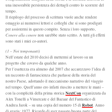
una inesorabile persistenza dei dettagli contro lo scorrere del
tempo.
Il riepilogo del processo di scrittura vuole anche rendere
omaggio ai numerosi lettori e colleghi che si sono prodigati
per assistermi in questo compito. Senza i loro supporto,
Cenere alla cenere
non sarebbe stato scritto. A tutti gli effetti
sono stati i miei co-autori.
(1 – Noi temponauti)
Nell’estate del 2010 decisi di mettermi al lavoro su un
progetto che covavo da qualche anno.
Per l’esattezza era almeno dal 2007 che accarezzavo l’idea di
un racconto di fantascienza che parlasse della storia del
nostro Paese, adottando il meccanismo narrativo del viaggio
nel tempo. Quell’anno ero infatti riuscito a mettere le mani –
NextCon
con la complicità della prima storica
organizzata da
Alex Tonelli a Vimercate e del Bazaar del Fantastico di
Robot
Andrea Jarok – su una copia del numero 15 di
. Anno
di grazia: 1977. Ricordo di aver passato buona parte del