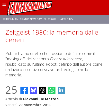
SPIDER-MAN: BRAND NEW DAY
SUPERGIRL
APPLE TV+
Zeitgeist 1980: la memoria dalle
FRANCO RICCIARDIELLO
ZENDAYA
STAR TREK
AVENGERS: DOOMSDAY
ceneri
NETFLIX
SADIE SINK
STAR TREK: STRANGE NEW WORLDS
Pubblichiamo quello che possiamo definire come il
"making of" del racconto
Cenere alla cenere
,
ripubblicato sull'ultimo Robot, definito dall'autore come
un lavoro collettivo di scavo archeologico nella
memoria.
25
Articolo di
Giovanni De Matteo
Venerdì
29 novembre 2013