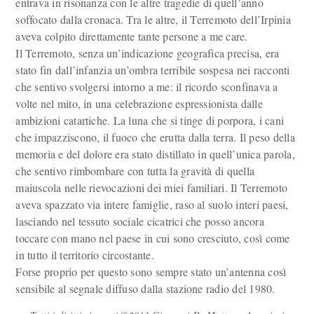
entrava in risonanza con le altre tragedie di quell’anno
soffocato dalla cronaca. Tra le altre, il Terremoto dell’Irpinia
aveva colpito direttamente tante persone a me care.
Il Terremoto, senza un’indicazione geografica precisa, era
stato fin dall’infanzia un’ombra terribile sospesa nei racconti
che sentivo svolgersi intorno a me: il ricordo sconfinava a
volte nel mito, in una celebrazione espressionista dalle
ambizioni catartiche. La luna che si tinge di porpora, i cani
che impazziscono, il fuoco che erutta dalla terra. Il peso della
memoria e del dolore era stato distillato in quell’unica parola,
che sentivo rimbombare con tutta la gravità di quella
maiuscola nelle rievocazioni dei miei familiari. Il Terremoto
aveva spazzato via intere famiglie, raso al suolo interi paesi,
lasciando nel tessuto sociale cicatrici che posso ancora
toccare con mano nel paese in cui sono cresciuto, così come
in tutto il territorio circostante.
Forse proprio per questo sono sempre stato un’antenna così
sensibile al segnale diffuso dalla stazione radio del 1980.