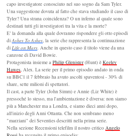
capo investigatore conosciuto nel suo sogno da Sam Tyler.
Una suggestione dovuta al fatto che stava studiando il caso di
Tyler? Una strana coincidenza? O un inferno al quale sono
destinati tutti gli investigatori tra la vita e la morte?
E' la domanda alla quale dovranno rispondere gli otto episodi
di
Ashes To Ashes
, la serie che rappresenta la continuazione
di
Life on Mars
. Anche in questo caso il titolo viene da una
canzone di David Bowie.
Protagonista insieme a
Philip Glenister
(Hunt) è
Keeley
Hawes
, Alex. La serie per il primo episodio andato in onda
su BBC1 il 7 febbraio ha avuto ascolti spaventosi - 30% di
share, sette milioni di spettatori.
Il cast, a parte Tyler (John Simm) e Annie (Liz White) è
pressoché lo stesso, ma l'ambientazione è diversa: non siamo
più a Manchester ma a Londra, e siamo dieci anni dopo,
all'inizio degli Anni Ottanta. Che non sembrano meno
"marziani" dei Seventies descritti nella prima serie.
Nella sezione Recensioni telefilm il nostro critico
Angelo
Rossi
ha recensito il primo episodio: