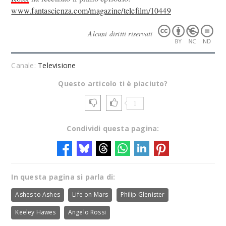
www.fantascienza.com/magazine/telefilm/10449
Alcuni diritti riservati
Canale:
Televisione
Questo articolo ti è piaciuto?
1
Condividi questa pagina:
In questa pagina si parla di:
Ashes to Ashes
Life on Mars
Philip Glenister
Keeley Hawes
Angelo Rossi