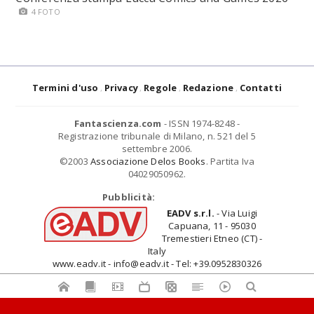
4 FOTO
Termini d'uso
Privacy
Regole
Redazione
Contatti
Fantascienza.com
- ISSN 1974-8248 -
Registrazione tribunale di Milano, n. 521 del 5
settembre 2006.
©2003
Associazione Delos Books
. Partita Iva
04029050962.
Pubblicità:
EADV s.r.l.
- Via Luigi
Capuana, 11 - 95030
Tremestieri Etneo (CT) -
Italy
www.eadv.it - info@eadv.it - Tel: +39.0952830326