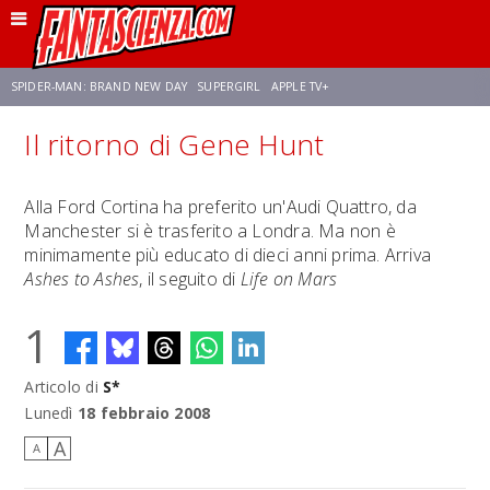
SPIDER-MAN: BRAND NEW DAY
SUPERGIRL
APPLE TV+
Il ritorno di Gene Hunt
FRANCO RICCIARDIELLO
ZENDAYA
STAR TREK
AVENGERS: DOOMSDAY
Alla Ford Cortina ha preferito un'Audi Quattro, da
Manchester si è trasferito a Londra. Ma non è
NETFLIX
SADIE SINK
STAR TREK: STRANGE NEW WORLDS
minimamente più educato di dieci anni prima. Arriva
Ashes to Ashes
, il seguito di
Life on Mars
1
Articolo di
S*
Lunedì
18 febbraio 2008
A
A