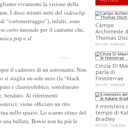
igliamo vivamente la visione della
bum. I dieci minuti netti del
videoclip
 di “cortometraggio”), infatti, sono
Campo
on certo inusuale per il cantante che,
Archimede d
Thomas Dis
musica pop e sf.
NOTIZIE / 6/08/2026
Cinzia Di Ma
pre il cadavere di un astronauta. Non
parla di
o si staglia un sole nero (la “black
Finisterrae
NOTIZIE / 6/08/2026
opato e claustrofobico, sottolineato
e, bendato. Ai riferimenti
soterici: viene officiato un rito
Il ministero 
ttua nello spazio. Lo scarno ritmo del
tempo di Ka
Bradley
in una ballata. Bowie non ha più le
NOTIZIE / 5/08/2026