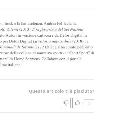
 ilrock e la fantascienza, Andrea Pelliccia ha
olo Valenti
(2013),
Il rugby prima del Sei
Nazioni
to Autori in versione cartacea e da Delos Digital in
o per Delos Digital
La vittoria
impossibile
(2018), la
limpiadi di Toronto 2112
(2021), e ha curato perCento
ttore della collana di narrativa sportiva “Short Sport” di
ntari” di Homo Scrivens. Collabora con il portale
line italiana.
Questo articolo ti è piaciuto?
5