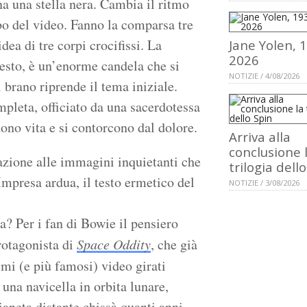
na una stella nera. Cambia il ritmo
o del video. Fanno la comparsa tre
dea di tre corpi crocifissi. La
Jane Yolen, 
2026
 testo, è un’enorme candela che si
NOTIZIE / 4/08/2026
brano riprende il tema iniziale.
mpleta, officiato da una sacerdotessa
ono vita e si contorcono dal dolore.
Arriva alla
conclusione 
azione alle immagini inquietanti che
trilogia dell
Impresa ardua, il testo ermetico del
NOTIZIE / 3/08/2026
? Per i fan di Bowie il pensiero
rotagonista di
Space Oddity
, che già
imi (e più famosi) video girati
una navicella in orbita lunare,
aneta distante chissà quanti anni