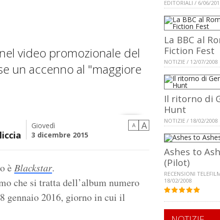
EDITORIALI / 6/06/201
La BBC al R
Fiction Fest
i nel video promozionale del
NOTIZIE / 12/07/2008
rse un accenno al "maggiore
Il ritorno di
Hunt
NOTIZIE / 18/02/2008
A
Giovedì
A
iccia
3 dicembre 2015
Ashes to As
(Pilot)
lo è
Blackstar
.
RECENSIONI TELEFILM
amo che si tratta dell’album numero
18/02/2008
8 gennaio 2016, giorno in cui il
NOTIZIE