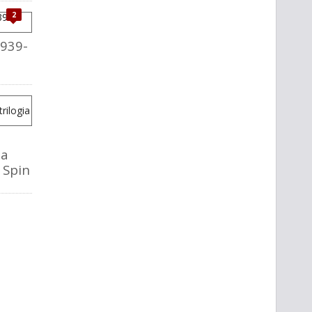
2
1939-
la
o Spin