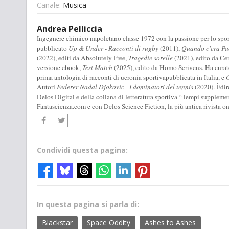
Canale:
Musica
Andrea Pelliccia
Ingegnere chimico napoletano classe 1972 con la passione per lo sport,
pubblicato
Up & Under - Racconti di rugby
(2011),
Quando c'era Pa
(2022), editi da Absolutely Free,
Tragedie sorelle
(2021), edito da Cen
versione ebook,
Test Match
(2025), edito da Homo Scrivens. Ha curat
prima antologia di racconti di ucronia sportivapubblicata in Italia, e
O
Autori
Federer Nadal Djokovic - I dominatori del tennis
(2020). Èdire
Delos Digital e della collana di letteratura sportiva “Tempi suppleme
Fantascienza.com e con Delos Science Fiction, la più antica rivista on
Condividi questa pagina:
In questa pagina si parla di:
Blackstar
Space Oddity
Ashes to Ashes