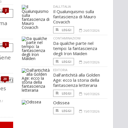
0
DALL'ITALIA
2
Il Qualunquismo sulla
fantascienza di Mauro
Covacich
oma
LEGGI
26/07/2026
CONTAMINAZIONI
Da qualche parte nel
1
tempo: la fantascienza
degli Iron Maiden
 Gene
LEGGI
26/07/2026
EDITORIA
Dall’antichità alla Golden
20
Age: ecco la storia della
fantascienza letteraria
hes
LEGGI
16/07/2026
 /
Odissea
LEGGI
15/07/2026