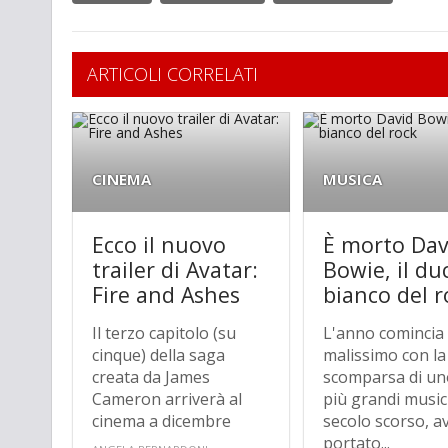
ARTICOLI CORRELATI
CINEMA
MUSICA
Ecco il nuovo
È morto Dav
trailer di Avatar:
Bowie, il du
Fire and Ashes
bianco del r
Il terzo capitolo (su
L'anno comincia
cinque) della saga
malissimo con la
creata da James
scomparsa di un
Cameron arriverà al
più grandi musici
cinema a dicembre
secolo scorso, a
portato...