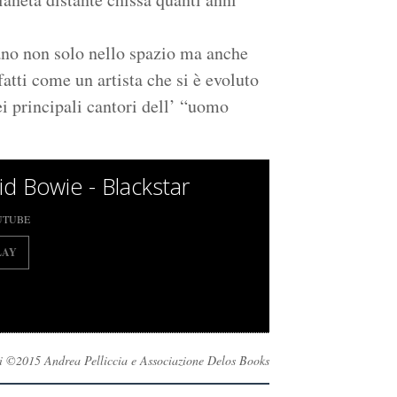
ano non solo nello spazio ma anche
atti come un artista che si è evoluto
ei principali cantori dell’ “uomo
id Bowie - Blackstar
UTUBE
LAY
rvati ©2015 Andrea Pelliccia e Associazione Delos Books