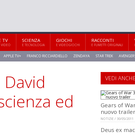
E TV
SCIENZA
GIOCHI
RACCONTI
 VIDEO
E TECNOLOGIA
E VIDEOGIOCHI
E FUMETTI ORIGINALI
APPLE TV+
FRANCO RICCIARDIELLO
ZENDAYA
STAR TREK
AVENGER
a David
VEDI ANCH
scienza ed
Gears of War 
nuovo traile
NOTIZIE / 30/05/2011
Deus ex mac