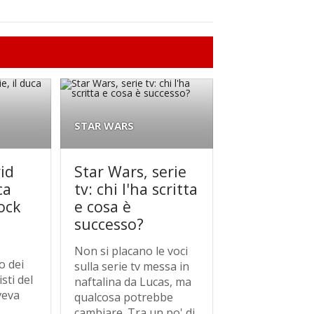
STAR WARS
id
Star Wars, serie
ca
tv: chi l'ha scritta
ock
e cosa è
successo?
Non si placano le voci
o dei
sulla serie tv messa in
sti del
naftalina da Lucas, ma
veva
qualcosa potrebbe
cambiare. Tra un po' di