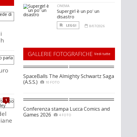
CINEMA
Supergirl è un po' un
disastro
LEGGI
8/07/2026
i
ch
GALLERIE FOTOGRAFICHE
Vedi tutte
uro
SpaceBalls The Almighty Schwartz Saga
(A.S.S.)
10 FOTO
1
Conferenza stampa Lucca Comics and
del
Games 2026
4 FOTO
liane