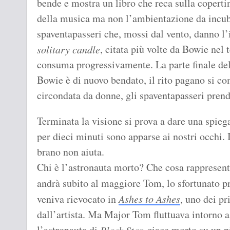
bende e mostra un libro che reca sulla coperti
della musica ma non l’ambientazione da incub
spaventapasseri che, mossi dal vento, danno l’i
, citata più volte da Bowie nel
solitary candle
consuma progressivamente. La parte finale del 
Bowie è di nuovo bendato, il rito pagano si co
circondata da donne, gli spaventapasseri prend
Terminata la visione si prova a dare una spieg
per dieci minuti sono apparse ai nostri occhi. 
brano non aiuta.
Chi è l’astronauta morto? Che cosa rappresenta
andrà subito al maggiore Tom, lo sfortunato p
veniva rievocato in
Ashes to Ashes
, uno dei pr
dall’artista. Ma Major Tom fluttuava intorno a 
l’astronauta di
giace morto su un pi