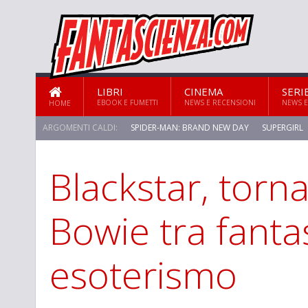
LIBRI
CINEMA
SERI
EBOOK E FUMETTI
NEWS E RECENSIONI
NEWS E
HOME
ARGOMENTI CALDI:
SPIDER-MAN: BRAND NEW DAY
SUPERGIRL
Blackstar, torn
Bowie tra fanta
esoterismo